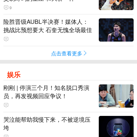
9
险胜晋级AUBL半决赛！媒体人：
挑战比预想要大 石奎无愧全场最佳
点击查看更多
娱乐
刚刚 | 停演三个月！知名脱口秀演
员，再发视频回应争议！
哭泣能帮助我慢下来，不被逆境压
垮