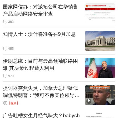
国家网信办：对派拓公司在华销售
产品启动网络安全审查
383
知情人士：沃什将准备在9月加息
455
伊朗总统：目前与最高领袖联络困
难 其决策过程遭人利用
970
提词器突然失灵，加拿大总理疑似
调侃特朗普：“我可不像某位领导
人，把这当成一场阴谋”，全场哄笑
视频
广告吐槽女生月经气味大？babysh