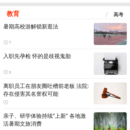
教育
高考
暑期高校游解锁新逛法
7
入职先孕检 怀的是歧视鬼胎
3
离职员工在朋友圈吐槽前老板 法院:
存在侵害其名誉权可能
亲子、研学体验持续"上新" 各地激
活暑期文旅消费