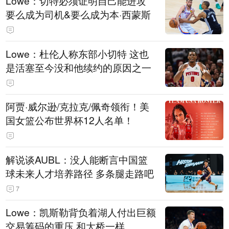
Lowe：切特必须证明自己能进攻
要么成为司机&要么成为本·西蒙斯
Lowe：杜伦人称东部小切特 这也
是活塞至今没和他续约的原因之一
阿贾·威尔逊/克拉克/佩奇领衔！美
国女篮公布世界杯12人名单！
解说谈AUBL：没人能断言中国篮
球未来人才培养路径 多条腿走路吧
7
Lowe：凯斯勒背负着湖人付出巨额
交易筹码的重压 和大桥一样