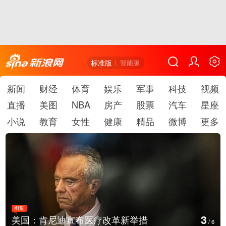
标准版
智能版
新闻
财经
体育
娱乐
军事
科技
视频
直播
美图
NBA
房产
股票
汽车
星座
小说
教育
女性
健康
精品
微博
更多
图集
4
云南普洱：乡村风光如画
/
6