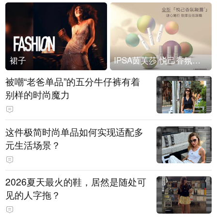
裙子
IPSA茵芙莎 悦己香氛凝露上市
被嘲“老爸单品”的五分牛仔裤有着
别样的时尚魔力
这件极简时尚单品如何实现适配多
元生活场景？
2026夏天最火的鞋，居然是随处可
见的人字拖？