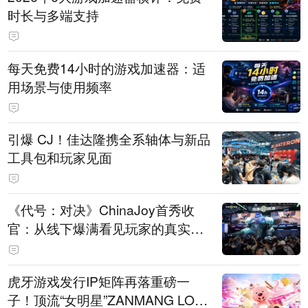
时长与多端支持
每天免费14小时的游戏加速器：适
用场景与使用频率
引爆 CJ！佳达隆携全系轴体与新品
工具包和玩家见面
《代号：对决》ChinaJoy首秀收
官：从线下爆满看见玩家的真实期
待
虎牙游戏发行IP矩阵再落重磅一
子！顶流“女明星”ZANMANG LOO