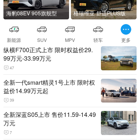
海豹08EV 905旗舰型
格瑞维亚 舒适PLUS版
新能源
SUV
MPV
轿车
更多
纵横F700正式上市 限时权益价29.
99万元-33.99万元
47
全新一代smart精灵1号上市 限时权
益价14.99万元起
39
全新深蓝S05上市 售价11.59-14.49
万元
7