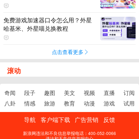
PY 正版3D消除手游《消消奇遇》
惊喜曝光
免费游戏加速器口令怎么用？外星
哈基米、外星喵兑换教程
点击查看更多
滚动
奇闻
段子
趣图
美文
视频
直播
订阅
八卦
情感
旅游
教育
动漫
游戏
试用
导航
客户端下载
广告营销
反馈
新浪网违法和不良信息举报电话：400-052-0066
违法和不良信息举报中心