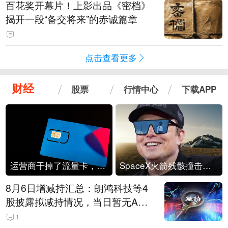
百花奖开幕片！上影出品《密档》
揭开一段“备交将来”的赤诚篇章
点击查看更多
财经
股票
行情中心
下载APP
运营商干掉了流量卡，他们真的玩不起了
SpaceX火箭残骸撞击月球
8月6日增减持汇总：朗鸿科技等4
股披露拟减持情况，当日暂无A股
公司披露拟增持情况（表）
1