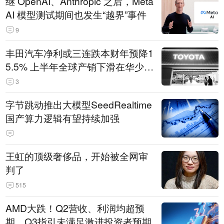
继 OpenAI、Anthropic 之后，Meta
AI 模型测试期间也发生“越界”事件
9
丰田汽车净利或三连跌本财年预降1
5.5% 上半年全球产销下滑在华少卖
14.3万辆
3
字节跳动推出大模型SeedRealtime
国产算力逻辑有望持续加强
王虹的顶级奢侈品，开始被全网审
判了
515
AMD大跌！Q2营收、利润均超预
期，Q3指引未满足激进投资者预期