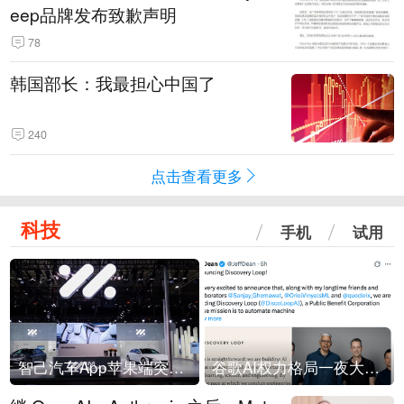
eep品牌发布致歉声明
78
韩国部长：我最担心中国了
240
点击查看更多
科技
手机
试用
智己汽车App苹果端突然“下架”
谷歌AI权力格局一夜大洗牌