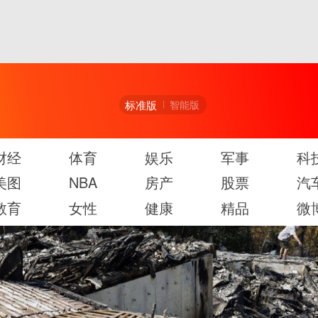
标准版
智能版
财经
体育
娱乐
军事
科
美图
NBA
房产
股票
汽
教育
女性
健康
精品
微