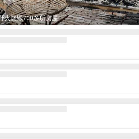
野火烧毁700多所房屋