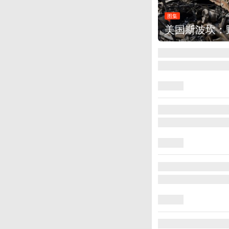
图集
美国斯波坎：