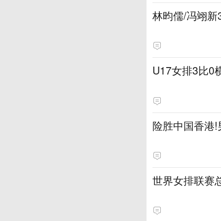
林昀儒/冯翊新
U17女排3比
险胜中国香港
世界女排联赛总