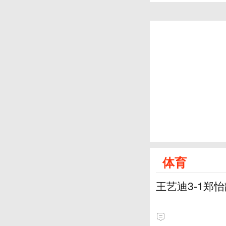
体育
王艺迪3-1郑