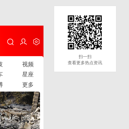
扫一扫
扫一扫
查看更多热点资讯
查看更多热点资讯
技
视频
车
星座
博
更多