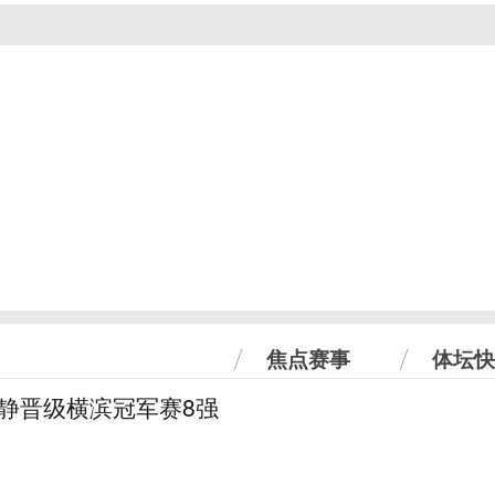
焦点赛事
体坛快
怡静晋级横滨冠军赛8强