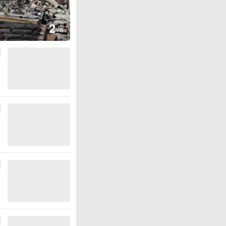
图集
2
叙利亚：大马士革发生爆炸
/
6