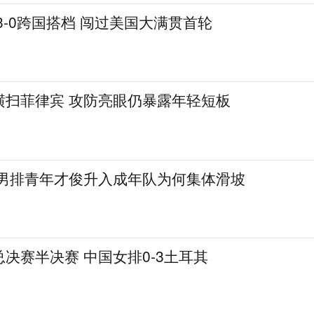
3-0跨国搭档 闯过美国大满贯首轮
0横扫菲律宾 攻防亮眼仍暴露年轻短板
!男排青年才俊升入成年队为何集体滑坡
决赛半决赛 中国女排0-3土耳其