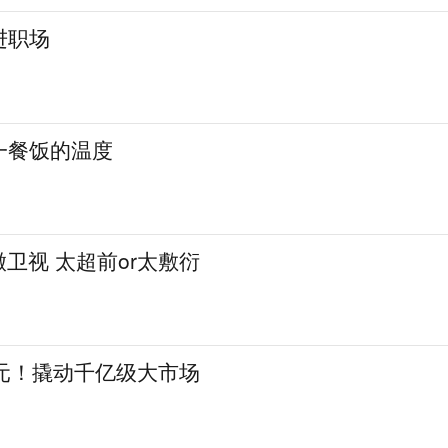
进职场
一餐饭的温度
徽卫视 太超前or太敷衍
亿元！撬动千亿级大市场