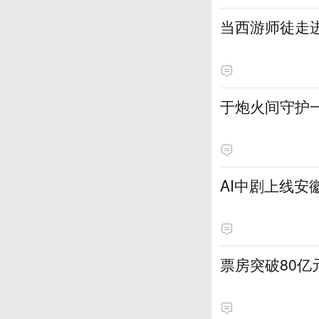
当西游师徒走
于炮火间守护
AI中剧上线安
票房突破80