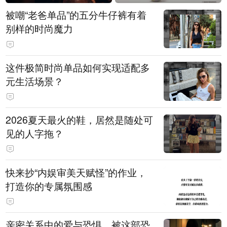
被嘲“老爸单品”的五分牛仔裤有着
别样的时尚魔力
这件极简时尚单品如何实现适配多
元生活场景？
2026夏天最火的鞋，居然是随处可
见的人字拖？
快来抄“内娱审美天赋怪”的作业，
打造你的专属氛围感
亲密关系中的爱与恐惧，被这部恐