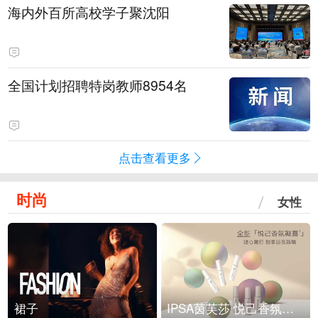
海内外百所高校学子聚沈阳
全国计划招聘特岗教师8954名
点击查看更多
时尚
女性
裙子
IPSA茵芙莎 悦己香氛凝露上市