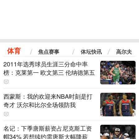
体育
焦点赛事
体坛快讯
高尔夫
2011年选秀球员生涯三分命中率
榜：克莱第一 欧文第三 伦纳德第五
西蒙斯：我的欢迎来NBA时刻是打
奇才 沃尔和比尔全场领防我
名记：下季唐斯薪资占尼克斯工资
帽34% 若想续约需唐斯大幅降薪