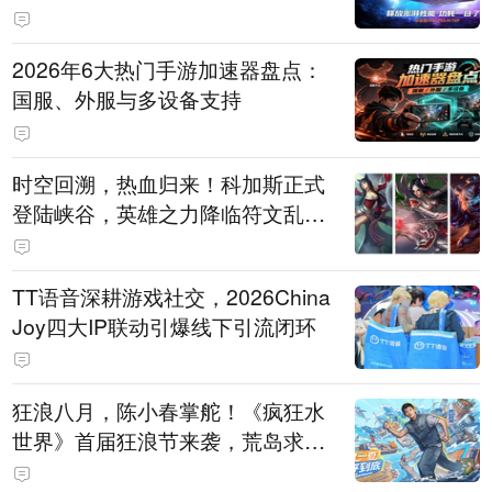
打造旗舰供电方案
2026年6大热门手游加速器盘点：
国服、外服与多设备支持
时空回溯，热血归来！科加斯正式
登陆峡谷，英雄之力降临符文乱
斗！
TT语音深耕游戏社交，2026China
Joy四大IP联动引爆线下引流闭环
狂浪八月，陈小春掌舵！《疯狂水
世界》首届狂浪节来袭，荒岛求生
直播即将开启