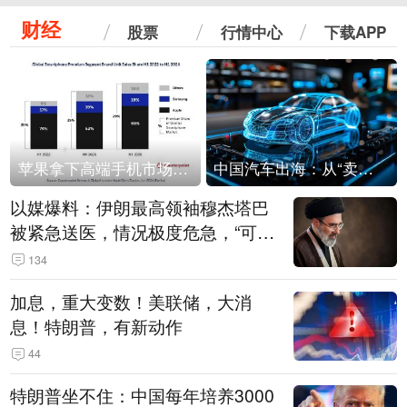
财经
股票
行情中心
下载APP
苹果拿下高端手机市场65%的份额：iPhone 17系列功不可没
中国汽车出海：从“卖出去”到“走进去”
以媒爆料：伊朗最高领袖穆杰塔巴
被紧急送医，情况极度危急，“可能
随时会死去”
134
加息，重大变数！美联储，大消
息！特朗普，有新动作
44
特朗普坐不住：中国每年培养3000