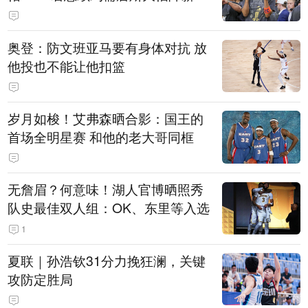
奥登：防文班亚马要有身体对抗 放
他投也不能让他扣篮
岁月如梭！艾弗森晒合影：国王的
首场全明星赛 和他的老大哥同框
无詹眉？何意味！湖人官博晒照秀
队史最佳双人组：OK、东里等入选
1
夏联｜孙浩钦31分力挽狂澜，关键
攻防定胜局