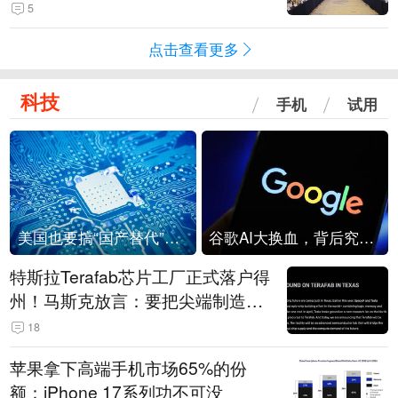
5
点击查看更多
科技
手机
试用
美国也要搞“国产替代”？先算清三笔账
谷歌AI大换血，背后究竟发生了什么？
特斯拉Terafab芯片工厂正式落户得
州！马斯克放言：要把尖端制造带
回美国
18
苹果拿下高端手机市场65%的份
额：iPhone 17系列功不可没