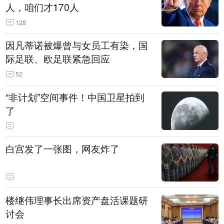
人，咱们才170人
128
因凡蒂诺被爆曾与女员工有染，国
际足联、欧足联紧急回应
52
“非计划”空间事件！中国卫星拍到
了
白宫发了一张图，网友炸了
楼继伟理事长出席资产盘活课题研
讨会