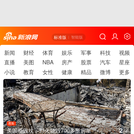
标准版
智能版
新闻
财经
体育
娱乐
军事
科技
视频
直播
美图
NBA
房产
股票
汽车
星座
小说
教育
女性
健康
精品
微博
更多
图集
2
美国斯波坎：野火烧毁700多所房屋
/
6