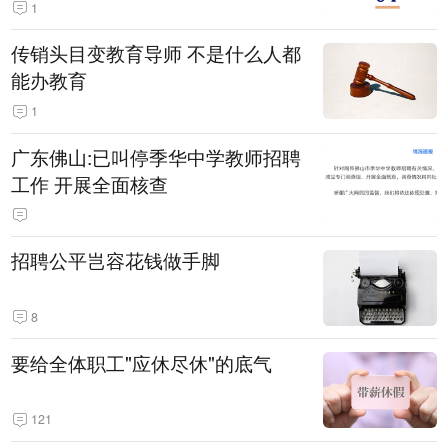
1
传销头目变教育导师 不是什么人都
能办教育
1
广东佛山:已叫停季华中学教师招聘
工作 开展全面核查
招聘公平岂容花钱做手脚
8
要给全体职工"应休尽休"的底气
121