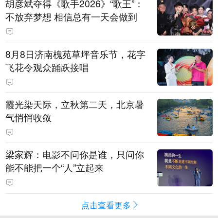
胡彦斌夺得《歌手2026》“歌王”：
不放弃梦想 相信总有一天会做到
8月8日济南槐苑草坪音乐节，花字
飞花令观众踊跃接唱
霞光染天际，立秋第二天，北京暑
气悄悄收敛
梁家辉：电影不问你是谁，只问你
能不能把一个“人”立起来
点击查看更多