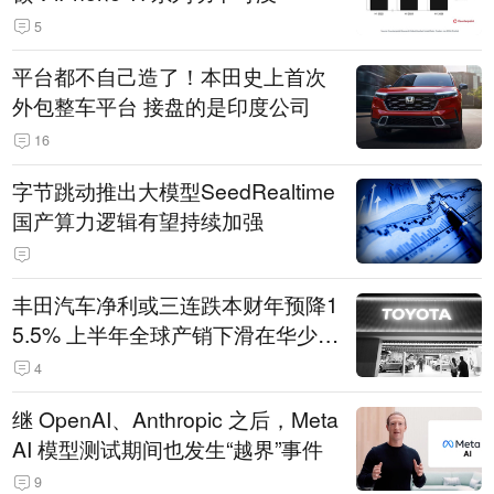
5
平台都不自己造了！本田史上首次
外包整车平台 接盘的是印度公司
16
字节跳动推出大模型SeedRealtime
国产算力逻辑有望持续加强
丰田汽车净利或三连跌本财年预降1
5.5% 上半年全球产销下滑在华少卖
14.3万辆
4
继 OpenAI、Anthropic 之后，Meta
AI 模型测试期间也发生“越界”事件
9