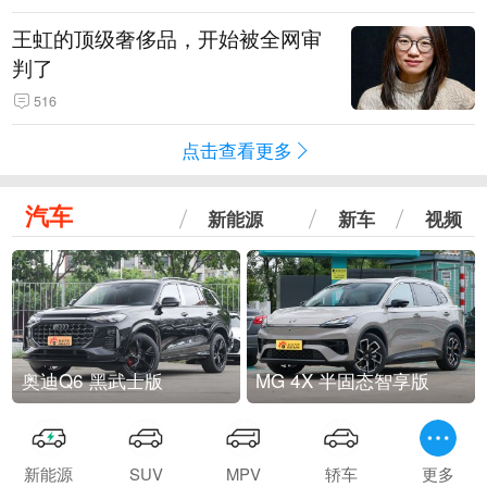
王虹的顶级奢侈品，开始被全网审
判了
516
点击查看更多
汽车
新能源
新车
视频
奥迪Q6 黑武士版
MG 4X 半固态智享版
新能源
SUV
MPV
轿车
更多