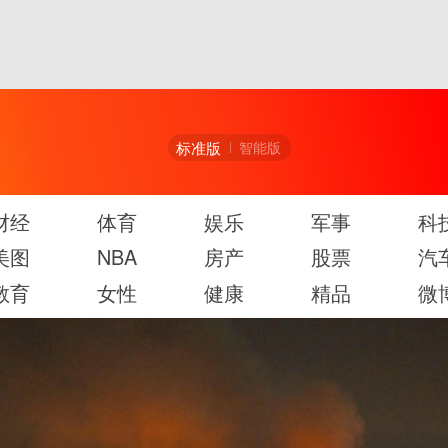
标准版
智能版
财经
体育
娱乐
军事
科
美图
NBA
房产
股票
汽
教育
女性
健康
精品
微