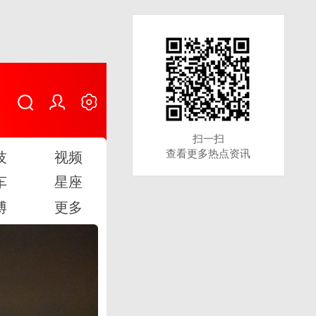
扫一扫
扫一扫
查看更多热点资讯
查看更多热点资讯
技
视频
车
星座
博
更多