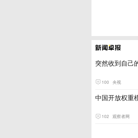
突然收到自己
100
央视
中国开放权重模
102
观察者网