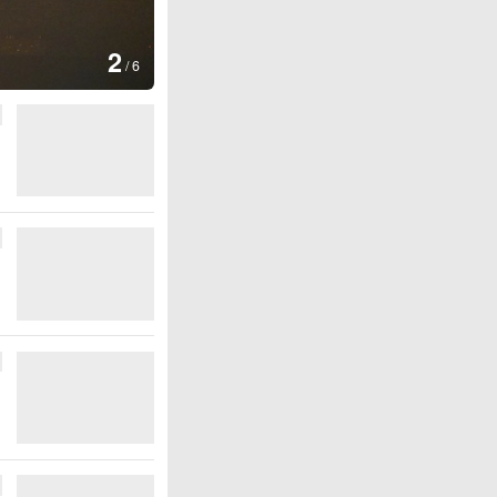
图集
3
云南普洱：乡村风光如
/
6