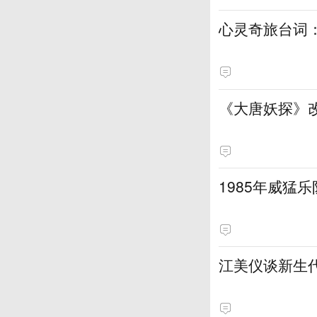
心灵奇旅台词
《大唐妖探》
1985年威猛
江美仪谈新生