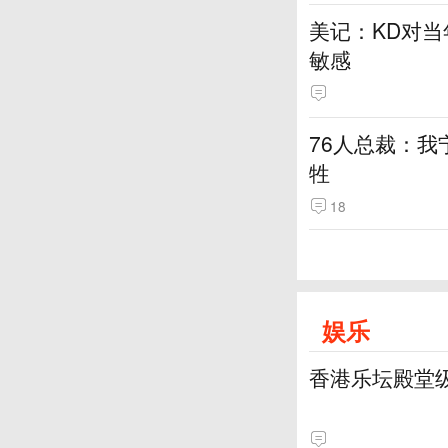
美记：KD对
敏感
76人总裁：我
牲
18
娱乐
香港乐坛殿堂