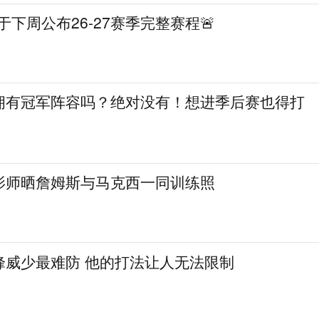
A将于下周公布26-27赛季完整赛程🚨
拥有冠军阵容吗？绝对没有！想进季后赛也得打
影师晒詹姆斯与马克西一同训练照
峰威少最难防 他的打法让人无法限制