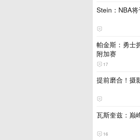
Stein：NB
帕金斯：勇士
附加赛
17
提前磨合！摄
瓦斯奎兹：巅
16