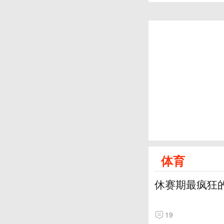
体育
休赛期最疯狂
19