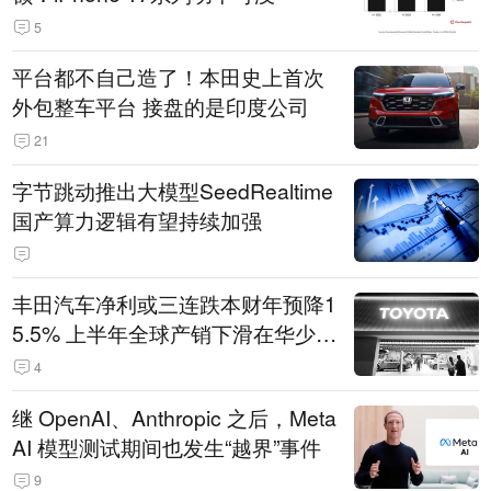
5
平台都不自己造了！本田史上首次
外包整车平台 接盘的是印度公司
21
字节跳动推出大模型SeedRealtime
国产算力逻辑有望持续加强
丰田汽车净利或三连跌本财年预降1
5.5% 上半年全球产销下滑在华少卖
14.3万辆
4
继 OpenAI、Anthropic 之后，Meta
AI 模型测试期间也发生“越界”事件
9