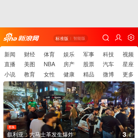
标准版
智能版
新闻
财经
体育
娱乐
军事
科技
视频
直播
美图
NBA
房产
股票
汽车
星座
小说
教育
女性
健康
精品
微博
更多
图集
4
士革发生爆炸
云南弥勒：欢庆火
/
6