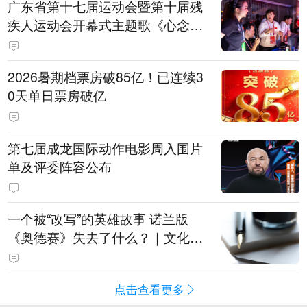
广东省第十七届运动会暨第十届残
疾人运动会开幕式主题歌《心念山
海》MV正式发布
2026暑期档票房破85亿！已连续3
0天单日票房破亿
第七届成龙国际动作电影周入围片
单及评委阵容公布
一个被“改写”的英雄故事 诺兰版
《奥德赛》失去了什么？｜文化观
察
点击查看更多