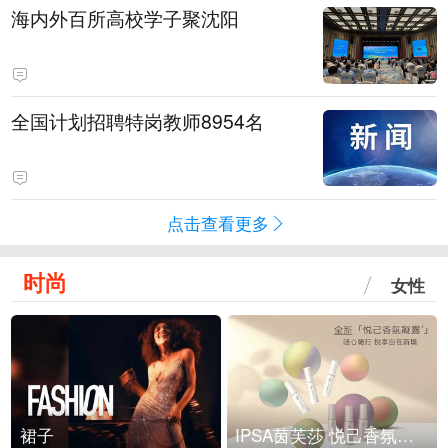
海内外百所高校学子聚沈阳
全国计划招聘特岗教师8954名
点击查看更多
时尚
女性
裙子
IPSA茵芙莎 悦己香氛凝露上市