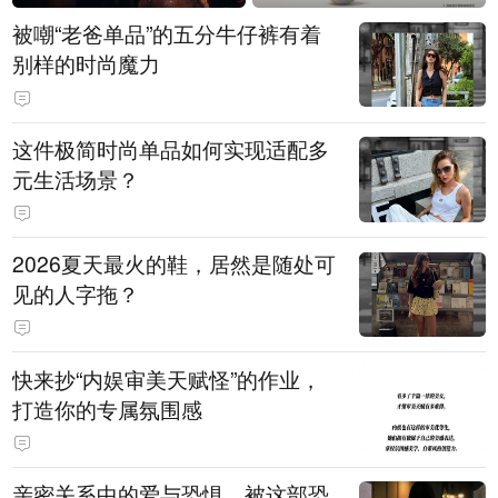
被嘲“老爸单品”的五分牛仔裤有着
别样的时尚魔力
这件极简时尚单品如何实现适配多
元生活场景？
2026夏天最火的鞋，居然是随处可
见的人字拖？
快来抄“内娱审美天赋怪”的作业，
打造你的专属氛围感
亲密关系中的爱与恐惧，被这部恐