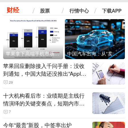
财经
股票
行情中心
下载APP
苹果拿下高端手机市场65%的份额：iPhone 17系列功不可没
中国汽车出海：从“卖出去”到“走进去”
苹果回应删除接入千问手册：没收
到通知，中国大陆还没推出“Apple
智能使用千问”功能
29
十大机构看后市：业绩期是主线行
情演绎的关键变奏点，短期内市场
或继续反弹，关注三条业绩主线
7
今年“最贵”新股，中签率出炉