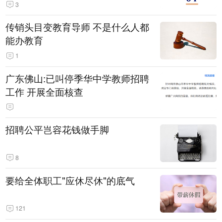
3
传销头目变教育导师 不是什么人都
能办教育
1
广东佛山:已叫停季华中学教师招聘
工作 开展全面核查
招聘公平岂容花钱做手脚
8
要给全体职工"应休尽休"的底气
121