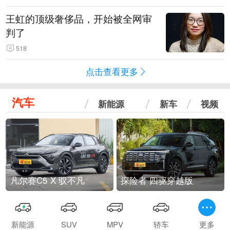
王虹的顶级奢侈品，开始被全网审
判了
518
点击查看更多
汽车
新能源
新车
视频
凡尔赛C5 X 驭不凡
探险者 四驱穿越版
新能源
SUV
MPV
轿车
更多