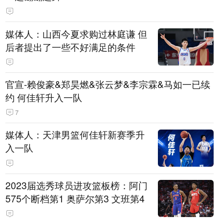
媒体人：山西今夏求购过林庭谦 但
后者提出了一些不好满足的条件
官宣-赖俊豪&郑昊燃&张云梦&李宗霖&马如一已续
约 何佳轩升入一队
7
媒体人：天津男篮何佳轩新赛季升
入一队
2023届选秀球员进攻篮板榜：阿门
575个断档第1 奥萨尔第3 文班第4