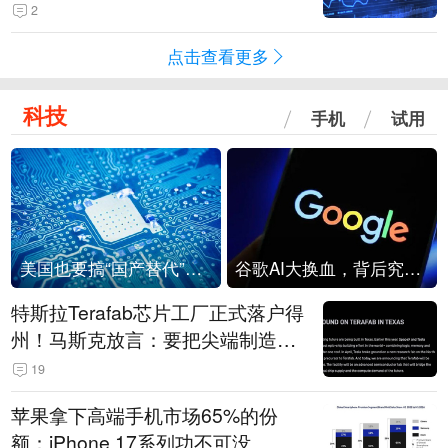
2
点击查看更多
科技
手机
试用
美国也要搞“国产替代”？先算清三笔账
谷歌AI大换血，背后究竟发生了什么？
特斯拉Terafab芯片工厂正式落户得
州！马斯克放言：要把尖端制造带
回美国
19
苹果拿下高端手机市场65%的份
额：iPhone 17系列功不可没