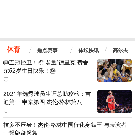
体育
焦点赛事
体坛快讯
高尔夫
🎂五冠控卫！祝“老鱼”德里克·费舍
尔52岁生日快乐！🎂
2021年选秀球员生涯总助攻榜：吉
迪第一 申京第四 杰伦·格林第八
技多不压身！杰伦·格林中国行化身舞王 与表演者
一起翩翩起舞