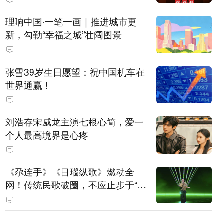
理响中国·一笔一画｜推进城市更
新，勾勒“幸福之城”壮阔图景
张雪39岁生日愿望：祝中国机车在
世界通赢！
刘浩存宋威龙主演七根心简，爱一
个人最高境界是心疼
《尕连手》《目瑙纵歌》燃动全
网！传统民歌破圈，不应止步于“上
头”