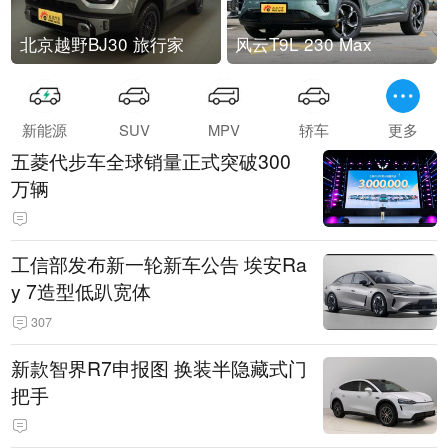
北京越野BJ30 旅行家
风云T9L 230 Max
新能源
SUV
MPV
轿车
更多
五菱代步车全球销量正式突破300
万辆
工信部发布新一轮新车公告 埃安Ra
y 7造型低趴宽体
307
新款智界R7申报图 换装半隐藏式门
把手