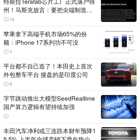
特斯拉Terafab芯片工厂正式落户得
州！马斯克放言：要把尖端制造带
回美国
16
苹果拿下高端手机市场65%的份
额：iPhone 17系列功不可没
3
平台都不自己造了！本田史上首次
外包整车平台 接盘的是印度公司
8
字节跳动推出大模型SeedRealtime
国产算力逻辑有望持续加强
丰田汽车净利或三连跌本财年预降1
5.5% 上半年全球产销下滑在华少卖