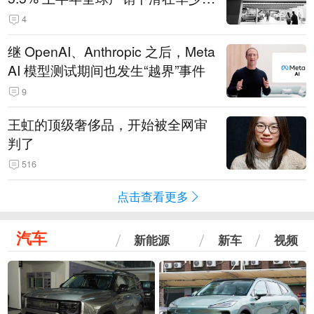
14.3万辆
4
继 OpenAI、Anthropic 之后，Meta
AI 模型测试期间也发生“越界”事件
9
王虹的顶级奢侈品，开始被全网审
判了
516
点击查看更多
汽车
新能源
新车
视频