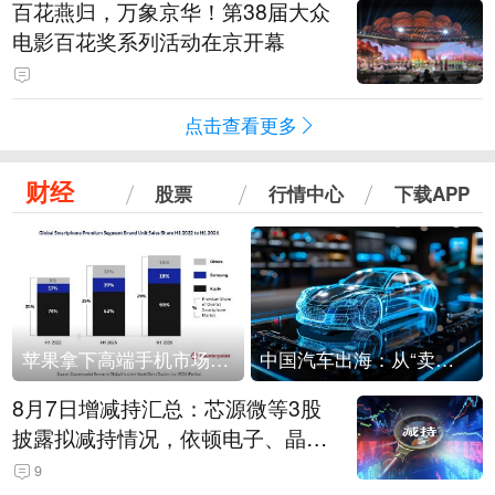
百花燕归，万象京华！第38届大众
电影百花奖系列活动在京开幕
点击查看更多
财经
股票
行情中心
下载APP
苹果拿下高端手机市场65%的份额：iPhone 17系列功不可没
中国汽车出海：从“卖出去”到“走进去”
8月7日增减持汇总：芯源微等3股
披露拟减持情况，依顿电子、晶华
微拟增持（表）
9