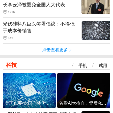
长李云泽被罢免全国人大代表
1716
光伏硅料八巨头签署倡议：不得低
于成本价销售
442
点击查看更多
科技
手机
试用
美国也要搞“国产替代”？先算清三笔账
谷歌AI大换血，背后究竟发生了什么？