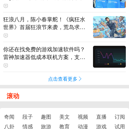
狂浪八月，陈小春掌舵！《疯狂水
世界》首届狂浪节来袭，荒岛求生
直播即将开启
你还在找免费的游戏加速软件吗？
雷神加速器低成本联机方案，支持
免费试用
点击查看更多
滚动
奇闻
段子
趣图
美文
视频
直播
订阅
八卦
情感
旅游
教育
动漫
游戏
试用