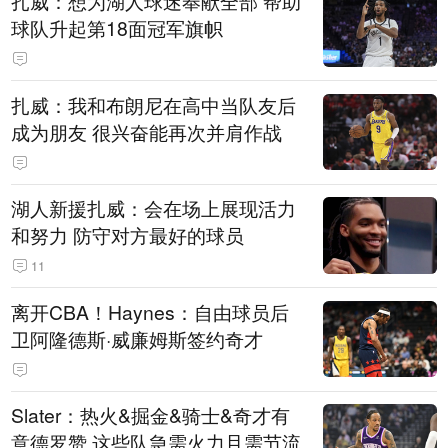
扎威：想为湖人球迷奉献全部 帮助
球队升起第18面冠军旗帜
扎威：我和布朗尼在高中当队友后
成为朋友 很兴奋能再次并肩作战
湖人新援扎威：会在场上展现活力
和努力 防守对方最好的球员
11
离开CBA！Haynes：自由球员后
卫阿隆德斯·威廉姆斯签约奇才
Slater：热火&掘金&骑士&奇才有
意德罗赞 这些队急需火力且需节流