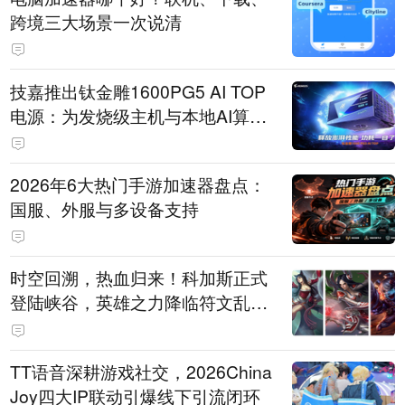
跨境三大场景一次说清
技嘉推出钛金雕1600PG5 AI TOP
电源：为发烧级主机与本地AI算力
打造旗舰供电方案
2026年6大热门手游加速器盘点：
国服、外服与多设备支持
时空回溯，热血归来！科加斯正式
登陆峡谷，英雄之力降临符文乱
斗！
TT语音深耕游戏社交，2026China
Joy四大IP联动引爆线下引流闭环