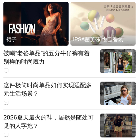
裙子
IPSA茵芙莎 悦己香氛凝露上市
被嘲“老爸单品”的五分牛仔裤有着
别样的时尚魔力
这件极简时尚单品如何实现适配多
元生活场景？
2026夏天最火的鞋，居然是随处可
见的人字拖？