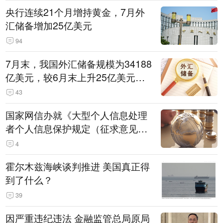
央行连续21个月增持黄金，7月外
汇储备增加25亿美元
94
7月末，我国外汇储备规模为34188
亿美元，较6月末上升25亿美元，
升幅为0.07%
43
国家网信办就《大型个人信息处理
者个人信息保护规定（征求意见
稿）》公开征求意见
4
霍尔木兹海峡谈判推进 美国真正得
到了什么？
39
因严重违纪违法 金融监管总局原局