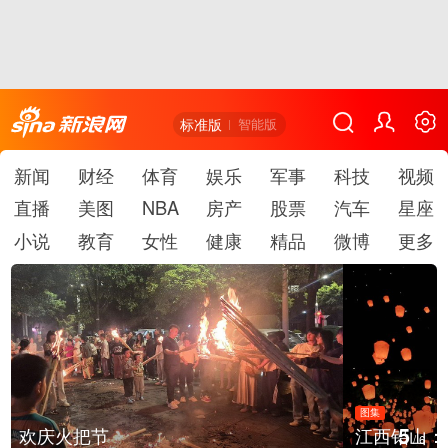
标准版
智能版
新闻
财经
体育
娱乐
军事
科技
视频
直播
美图
NBA
房产
股票
汽车
星座
小说
教育
女性
健康
精品
微博
更多
图集
5
江西铅山：千灯点亮葛仙村
/
6