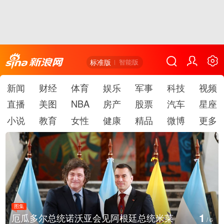
标准版
智能版
新闻
财经
体育
娱乐
军事
科技
视频
直播
美图
NBA
房产
股票
汽车
星座
小说
教育
女性
健康
精品
微博
更多
图集
2
美国斯波坎：野火烧毁700多所房屋
/
6