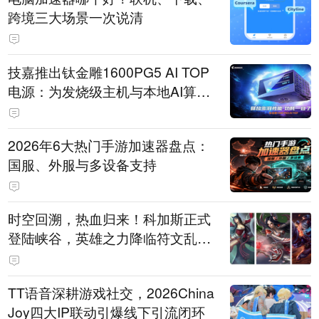
跨境三大场景一次说清
技嘉推出钛金雕1600PG5 AI TOP
电源：为发烧级主机与本地AI算力
打造旗舰供电方案
2026年6大热门手游加速器盘点：
国服、外服与多设备支持
时空回溯，热血归来！科加斯正式
登陆峡谷，英雄之力降临符文乱
斗！
TT语音深耕游戏社交，2026China
Joy四大IP联动引爆线下引流闭环