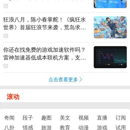
狂浪八月，陈小春掌舵！《疯狂水
世界》首届狂浪节来袭，荒岛求生
直播即将开启
你还在找免费的游戏加速软件吗？
雷神加速器低成本联机方案，支持
免费试用
点击查看更多
滚动
奇闻
段子
趣图
美文
视频
直播
订阅
八卦
情感
旅游
教育
动漫
游戏
试用