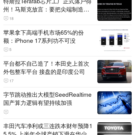
特斯拉Terafab芯片工厂正式落户得
州！马斯克放言：要把尖端制造带
回美国
18
苹果拿下高端手机市场65%的份
额：iPhone 17系列功不可没
5
平台都不自己造了！本田史上首次
外包整车平台 接盘的是印度公司
17
字节跳动推出大模型SeedRealtime
国产算力逻辑有望持续加强
丰田汽车净利或三连跌本财年预降1
5.5% 上半年全球产销下滑在华少卖