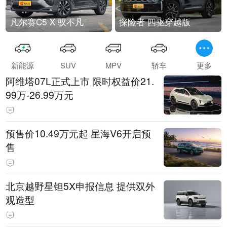
凡尔赛C5 X 驭不凡
探险者 四驱穿越版
新能源
SUV
MPV
轿车
更多
阿维塔07L正式上市 限时权益价21.
99万-26.99万元
预售价10.49万元起 星海V6开启预
售
北京越野星钽5X申报信息 提供双外
观造型