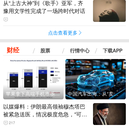
从“上古大神”到《歌手》亚军，齐
豫用文学性完成了一场跨时代对话
点击查看更多
财经
股票
行情中心
下载APP
苹果拿下高端手机市场65%的份额：iPhone 17系列功不可没
中国汽车出海：从“卖出去”到“走进去”
以媒爆料：伊朗最高领袖穆杰塔巴
被紧急送医，情况极度危急，“可能
随时会死去”
217