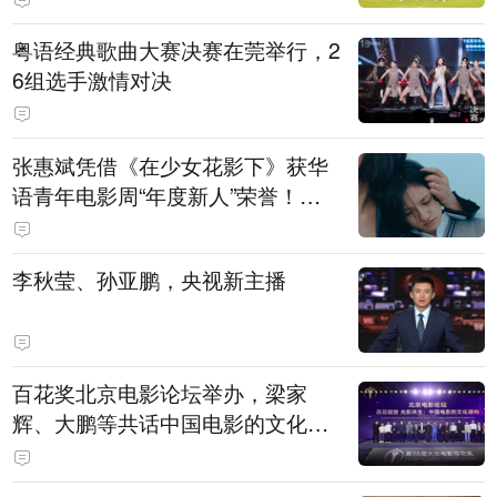
粤语经典歌曲大赛决赛在莞举行，2
6组选手激情对决
张惠斌凭借《在少女花影下》获华
语青年电影周“年度新人”荣誉！该
电影全程在广州取景，采用粤语对
白，主演均为广州本土演员
李秋莹、孙亚鹏，央视新主播
百花奖北京电影论坛举办，梁家
辉、大鹏等共话中国电影的文化建
构