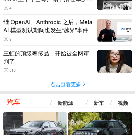
14.3万辆
4
继 OpenAI、Anthropic 之后，Meta
AI 模型测试期间也发生“越界”事件
9
王虹的顶级奢侈品，开始被全网审
判了
516
点击查看更多
汽车
新能源
新车
视频