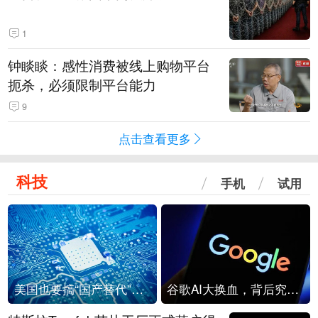
1
钟睒睒：感性消费被线上购物平台
扼杀，必须限制平台能力
9
点击查看更多
科技
手机
试用
美国也要搞“国产替代”？先算清三笔账
谷歌AI大换血，背后究竟发生了什么？