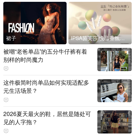
裙子
IPSA茵芙莎 悦己香氛凝露上市
被嘲“老爸单品”的五分牛仔裤有着
别样的时尚魔力
这件极简时尚单品如何实现适配多
元生活场景？
2026夏天最火的鞋，居然是随处可
见的人字拖？