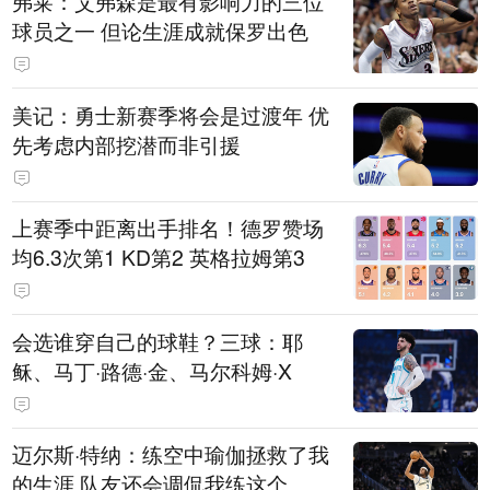
弗莱：艾弗森是最有影响力的三位
球员之一 但论生涯成就保罗出色
美记：勇士新赛季将会是过渡年 优
先考虑内部挖潜而非引援
上赛季中距离出手排名！德罗赞场
均6.3次第1 KD第2 英格拉姆第3
会选谁穿自己的球鞋？三球：耶
稣、马丁·路德·金、马尔科姆·X
迈尔斯·特纳：练空中瑜伽拯救了我
的生涯 队友还会调侃我练这个