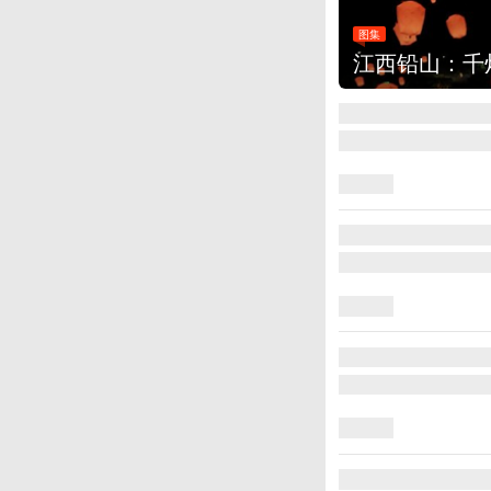
图集
江西铅山：千