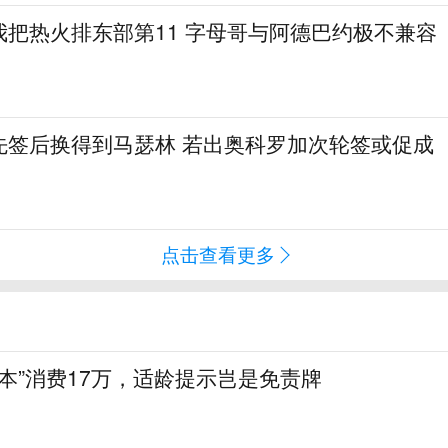
我把热火排东部第11 字母哥与阿德巴约极不兼容
先签后换得到马瑟林 若出奥科罗加次轮签或促成
点击查看更多
陪本”消费17万，适龄提示岂是免责牌