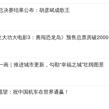
》总决赛结果公布：胡彦斌成歌王
大功大电影3：勇闯恐龙岛》预售总票房破2000
一画｜推进城市更新，勾勒“幸福之城”壮阔图景
日愿望：祝中国机车在世界通赢！