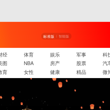
标准版
智能版
财经
体育
娱乐
军事
科
美图
NBA
房产
股票
汽
教育
女性
健康
精品
微