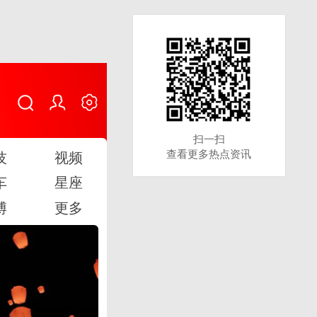
扫一扫
扫一扫
查看更多热点资讯
查看更多热点资讯
技
视频
车
星座
博
更多