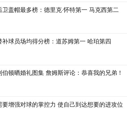
后卫盖帽最多榜：德里克·怀特第一 马克西第二
替补球员场均得分榜：道苏姆第一 哈珀第四
利伯顿晒婚礼图集 詹姆斯评论：恭喜我的兄弟！
需要增强对球的掌控力 使自己到达想要的进攻位