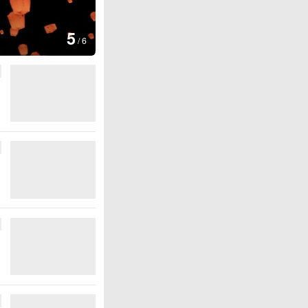
图集
5
上海：七彩稻田画迎最佳观赏期
/
6