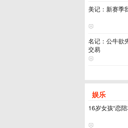
美记：新赛季
名记：公牛欲
交易
娱乐
16岁女孩“恋