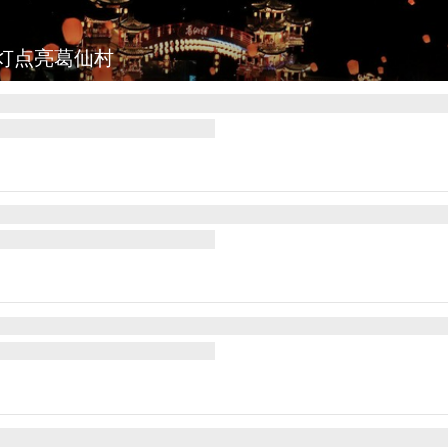
灯点亮葛仙村