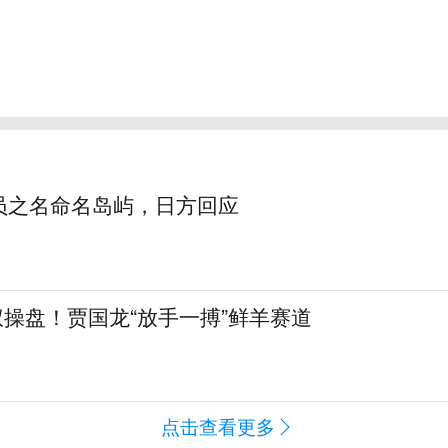
员之名命名岛屿，日方回应
全权操盘！贾国龙“放手一搏”鲜羊赛道
点击查看更多