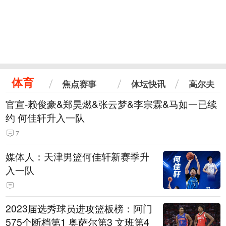
体育
焦点赛事
体坛快讯
高尔夫
官宣-赖俊豪&郑昊燃&张云梦&李宗霖&马如一已续
约 何佳轩升入一队
7
媒体人：天津男篮何佳轩新赛季升
入一队
2023届选秀球员进攻篮板榜：阿门
575个断档第1 奥萨尔第3 文班第4