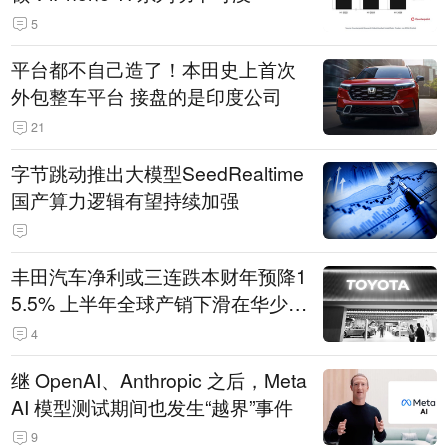
5
平台都不自己造了！本田史上首次
外包整车平台 接盘的是印度公司
21
字节跳动推出大模型SeedRealtime
国产算力逻辑有望持续加强
丰田汽车净利或三连跌本财年预降1
5.5% 上半年全球产销下滑在华少卖
14.3万辆
4
继 OpenAI、Anthropic 之后，Meta
AI 模型测试期间也发生“越界”事件
9