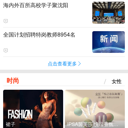
海内外百所高校学子聚沈阳
全国计划招聘特岗教师8954名
点击查看更多
时尚
女性
裙子
IPSA茵芙莎 悦己香氛凝露上市