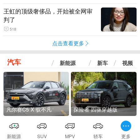
王虹的顶级奢侈品，开始被全网审
判了
518
点击查看更多
汽车
新能源
新车
视频
凡尔赛C5 X 驭不凡
探险者 四驱穿越版
新能源
SUV
MPV
轿车
更多