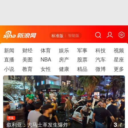
标准版
智能版
新闻
财经
体育
娱乐
军事
科技
视频
直播
美图
NBA
房产
股票
汽车
星座
小说
教育
女性
健康
精品
微博
更多
图集
3
叙利亚：大马士革发生爆炸
/
6