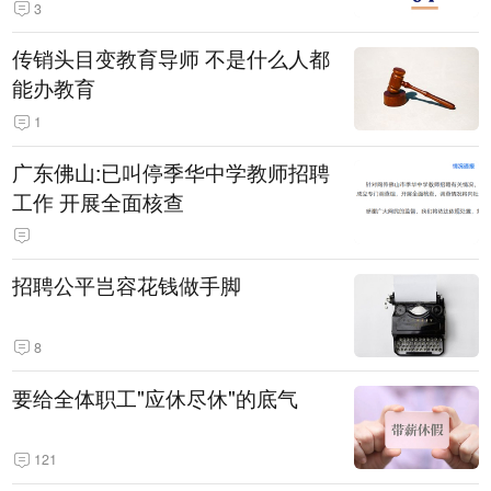
3
传销头目变教育导师 不是什么人都
能办教育
1
广东佛山:已叫停季华中学教师招聘
工作 开展全面核查
招聘公平岂容花钱做手脚
8
要给全体职工"应休尽休"的底气
121