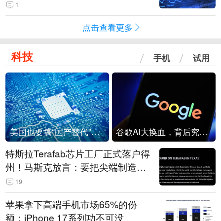
1
点击查看更多
科技
手机
试用
美国也要搞“国产替代”？先算清三笔账
谷歌AI大换血，背后究竟发生了什么？
特斯拉Terafab芯片工厂正式落户得
州！马斯克放言：要把尖端制造带
回美国
19
苹果拿下高端手机市场65%的份
额：iPhone 17系列功不可没