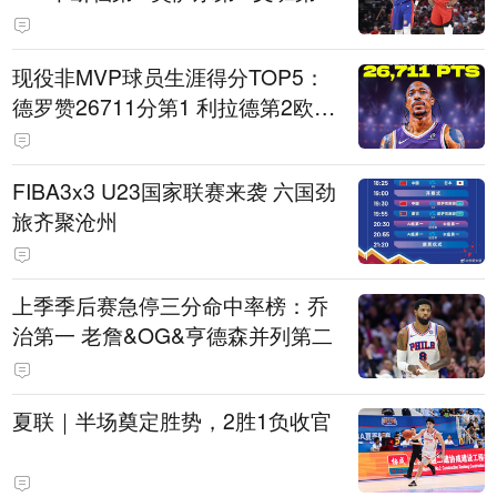
现役非MVP球员生涯得分TOP5：
德罗赞26711分第1 利拉德第2欧文
第5
FIBA3x3 U23国家联赛来袭 六国劲
旅齐聚沧州
上季季后赛急停三分命中率榜：乔
治第一 老詹&OG&亨德森并列第二
夏联｜半场奠定胜势，2胜1负收官