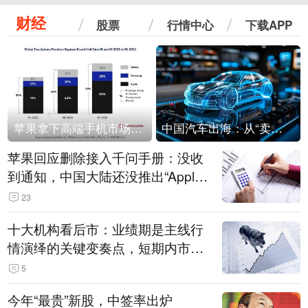
财经
股票
行情中心
下载APP
苹果拿下高端手机市场65%的份额：iPhone 17系列功不可没
中国汽车出海：从“卖出去”到“走进去”
苹果回应删除接入千问手册：没收
到通知，中国大陆还没推出“Apple
智能使用千问”功能
23
十大机构看后市：业绩期是主线行
情演绎的关键变奏点，短期内市场
或继续反弹，关注三条业绩主线
5
今年“最贵”新股，中签率出炉