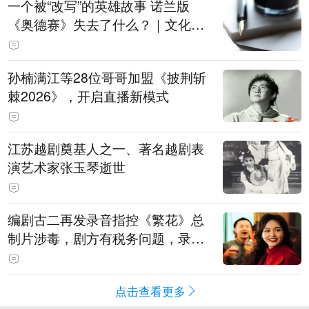
一个被“改写”的英雄故事 诺兰版
《奥德赛》失去了什么？｜文化观
察
孙楠满江等28位哥哥加盟《披荆斩
棘2026》，开启直播新模式
江苏越剧奠基人之一、著名越剧表
演艺术家张玉琴逝世
编剧古二再发录音指控《繁花》总
制片涉毒，剧方有税务问题，录音
中王家卫称“一点够了，要不然又要
出事”
点击查看更多