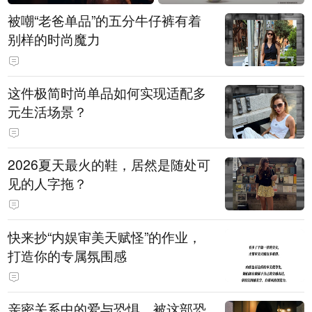
被嘲“老爸单品”的五分牛仔裤有着
别样的时尚魔力
这件极简时尚单品如何实现适配多
元生活场景？
2026夏天最火的鞋，居然是随处可
见的人字拖？
快来抄“内娱审美天赋怪”的作业，
打造你的专属氛围感
亲密关系中的爱与恐惧，被这部恐