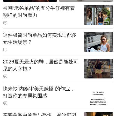
被嘲“老爸单品”的五分牛仔裤有着
别样的时尚魔力
这件极简时尚单品如何实现适配多
元生活场景？
2026夏天最火的鞋，居然是随处可
见的人字拖？
快来抄“内娱审美天赋怪”的作业，
打造你的专属氛围感
亲密关系中的爱与恐惧，被这部恐