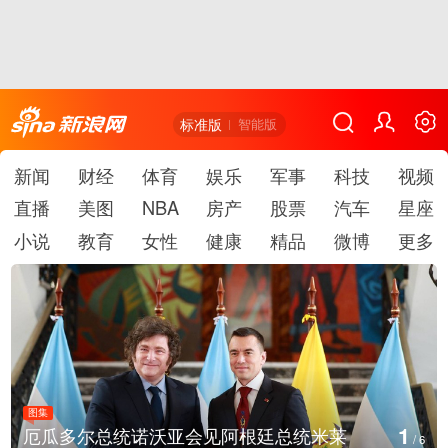
标准版
智能版
新闻
财经
体育
娱乐
军事
科技
视频
直播
美图
NBA
房产
股票
汽车
星座
小说
教育
女性
健康
精品
微博
更多
图集
1
厄瓜多尔总统诺沃亚会见阿根廷总统米莱
/
6