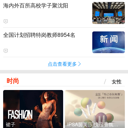
海内外百所高校学子聚沈阳
全国计划招聘特岗教师8954名
点击查看更多
时尚
女性
裙子
IPSA茵芙莎 悦己香氛凝露上市