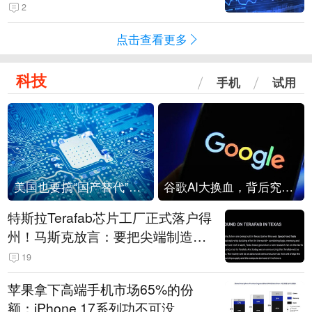
2
点击查看更多
科技
手机
试用
美国也要搞“国产替代”？先算清三笔账
谷歌AI大换血，背后究竟发生了什么？
特斯拉Terafab芯片工厂正式落户得
州！马斯克放言：要把尖端制造带
回美国
19
苹果拿下高端手机市场65%的份
额：iPhone 17系列功不可没