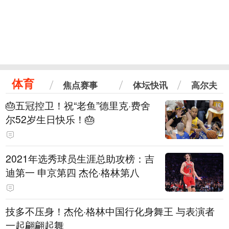
体育
焦点赛事
体坛快讯
高尔夫
🎂五冠控卫！祝“老鱼”德里克·费舍
尔52岁生日快乐！🎂
2021年选秀球员生涯总助攻榜：吉
迪第一 申京第四 杰伦·格林第八
技多不压身！杰伦·格林中国行化身舞王 与表演者
一起翩翩起舞