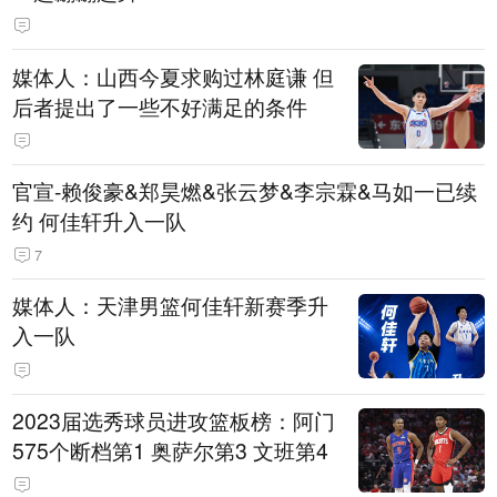
媒体人：山西今夏求购过林庭谦 但
后者提出了一些不好满足的条件
官宣-赖俊豪&郑昊燃&张云梦&李宗霖&马如一已续
约 何佳轩升入一队
7
媒体人：天津男篮何佳轩新赛季升
入一队
2023届选秀球员进攻篮板榜：阿门
575个断档第1 奥萨尔第3 文班第4