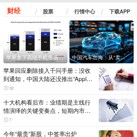
财经
股票
行情中心
下载APP
苹果拿下高端手机市场65%的份额：iPhone 17系列功不可没
中国汽车出海：从“卖出去”到“走进去”
苹果回应删除接入千问手册：没收
到通知，中国大陆还没推出“Apple
智能使用千问”功能
32
十大机构看后市：业绩期是主线行
情演绎的关键变奏点，短期内市场
或继续反弹，关注三条业绩主线
7
今年“最贵”新股，中签率出炉