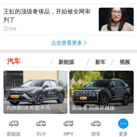
王虹的顶级奢侈品，开始被全网审
判了
518
点击查看更多
汽车
新能源
新车
视频
凡尔赛C5 X 驭不凡
探险者 四驱穿越版
新能源
SUV
MPV
轿车
更多