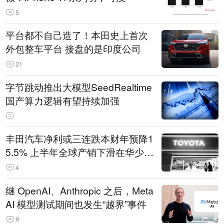
5
平台都不自己造了！本田史上首次
外包整车平台 接盘的是印度公司
21
字节跳动推出大模型SeedRealtime
国产算力逻辑有望持续加强
丰田汽车净利或三连跌本财年预降1
5.5% 上半年全球产销下滑在华少卖
14.3万辆
4
继 OpenAI、Anthropic 之后，Meta
AI 模型测试期间也发生“越界”事件
9