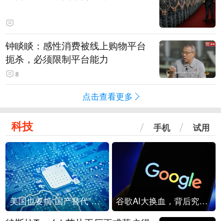
钟睒睒：感性消费被线上购物平台
扼杀，必须限制平台能力
8
点击查看更多
科技
手机
试用
美国也要搞“国产替代”？先算清三笔账
谷歌AI大换血，背后究竟发生了什么？