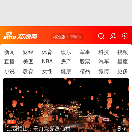
标准版
智能版
新闻
财经
体育
娱乐
军事
科技
视频
直播
美图
NBA
房产
股票
汽车
星座
小说
教育
女性
健康
精品
微博
更多
图集
5
江西铅山：千灯点亮葛仙村
/
6