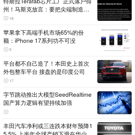
特斯拉Terafab芯片工厂正式落户得
州！马斯克放言：要把尖端制造带
回美国
18
苹果拿下高端手机市场65%的份
额：iPhone 17系列功不可没
5
平台都不自己造了！本田史上首次
外包整车平台 接盘的是印度公司
17
字节跳动推出大模型SeedRealtime
国产算力逻辑有望持续加强
丰田汽车净利或三连跌本财年预降1
5.5% 上半年全球产销下滑在华少卖