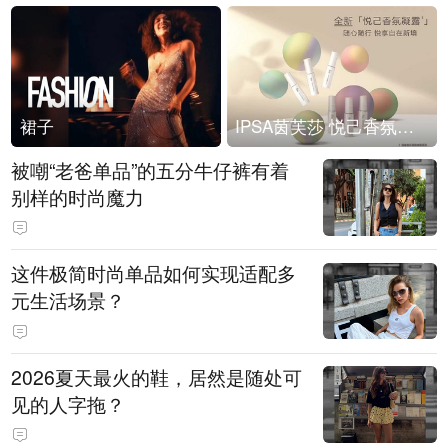
裙子
IPSA茵芙莎 悦己香氛凝露上市
被嘲“老爸单品”的五分牛仔裤有着
别样的时尚魔力
这件极简时尚单品如何实现适配多
元生活场景？
2026夏天最火的鞋，居然是随处可
见的人字拖？