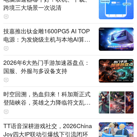
跨境三大场景一次说清
技嘉推出钛金雕1600PG5 AI TOP
电源：为发烧级主机与本地AI算力
打造旗舰供电方案
2026年6大热门手游加速器盘点：
国服、外服与多设备支持
时空回溯，热血归来！科加斯正式
登陆峡谷，英雄之力降临符文乱
斗！
TT语音深耕游戏社交，2026China
Joy四大IP联动引爆线下引流闭环