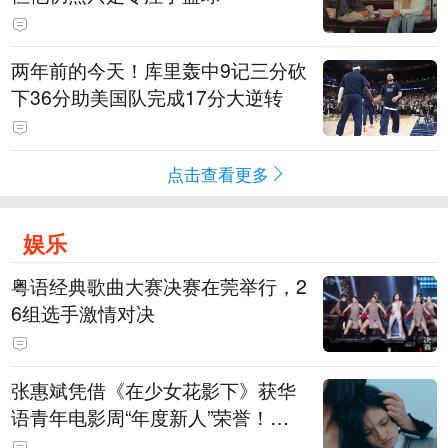
两年前的今天！库里轰中9记三分砍
下36分助美国队完成17分大逆转
点击查看更多
娱乐
粤语经典歌曲大赛决赛在莞举行，2
6组选手激情对决
张惠斌凭借《在少女花影下》获华
语青年电影周“年度新人”荣誉！该
电影全程在广州取景，采用粤语对