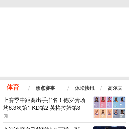
体育
焦点赛事
体坛快讯
高尔夫
上赛季中距离出手排名！德罗赞场
均6.3次第1 KD第2 英格拉姆第3