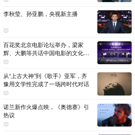
白，主演均为广州本土演员
李秋莹、孙亚鹏，央视新主播
百花奖北京电影论坛举办，梁家
辉、大鹏等共话中国电影的文化建
构
从“上古大神”到《歌手》亚军，齐
豫用文学性完成了一场跨时代对话
诺兰新作火爆点映，《奥德赛》引
热议