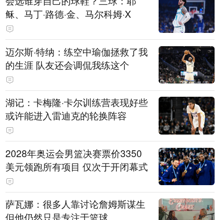
会选谁穿自己的球鞋？三球：耶
稣、马丁·路德·金、马尔科姆·X
迈尔斯·特纳：练空中瑜伽拯救了我
的生涯 队友还会调侃我练这个
湖记：卡梅隆·卡尔训练营表现好些
或许能进入雷迪克的轮换阵容
2028年奥运会男篮决赛票价3350
美元领跑所有项目 仅次于开闭幕式
萨瓦娜：很多人靠讨论詹姆斯谋生
但他仍然只是专注于篮球