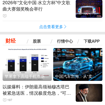
2026年“文化中国·水立方杯”中文歌
曲大赛颁奖晚会举行
点击查看更多
财经
股票
行情中心
下载APP
苹果拿下高端手机市场65%的份额：iPhone 17系列功不可没
中国汽车出海：从“卖出去”到“走进去”
以媒爆料：伊朗最高领袖穆杰塔巴
被紧急送医，情况极度危急，“可能
随时会死去”
197