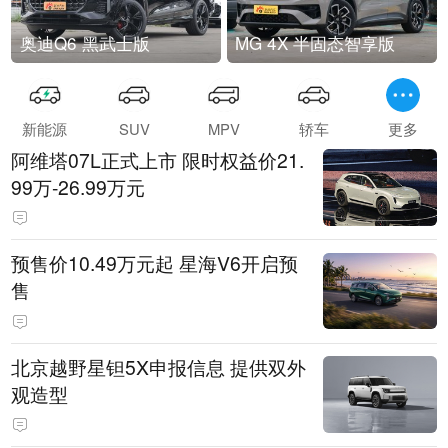
奥迪Q6 黑武士版
MG 4X 半固态智享版
新能源
SUV
MPV
轿车
更多
阿维塔07L正式上市 限时权益价21.
99万-26.99万元
预售价10.49万元起 星海V6开启预
售
北京越野星钽5X申报信息 提供双外
观造型