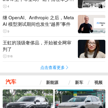
14.3万辆
4
继 OpenAI、Anthropic 之后，Meta
AI 模型测试期间也发生“越界”事件
9
王虹的顶级奢侈品，开始被全网审
判了
516
点击查看更多
汽车
新能源
新车
视频