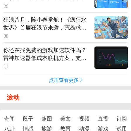
狂浪八月，陈小春掌舵！《疯狂水
世界》首届狂浪节来袭，荒岛求生
直播即将开启
你还在找免费的游戏加速软件吗？
雷神加速器低成本联机方案，支持
免费试用
点击查看更多
滚动
奇闻
段子
趣图
美文
视频
直播
订阅
八卦
情感
旅游
教育
动漫
游戏
试用