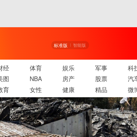
标准版
智能版
财经
体育
娱乐
军事
科
美图
NBA
房产
股票
汽
教育
女性
健康
精品
微