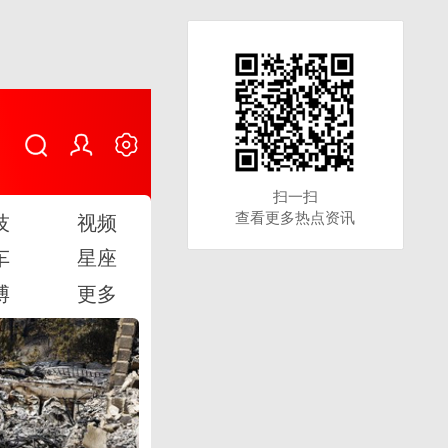
扫一扫
扫一扫
查看更多热点资讯
查看更多热点资讯
技
视频
车
星座
博
更多