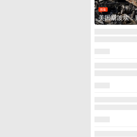
烧毁700多所房屋