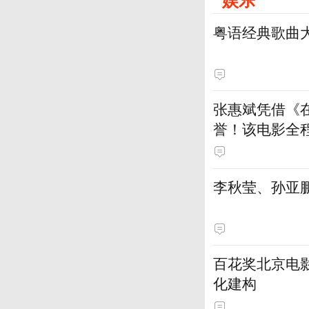
粤语经典歌曲
张惠斌凭借《
誉！该电影全
土演员
李秋莹、孙亚
百花奖北京电
化建构