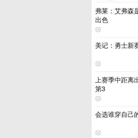
弗莱：艾弗森
出色
美记：勇士新
上赛季中距离出
第3
会选谁穿自己的