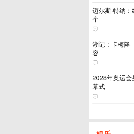
迈尔斯·特纳
个
湖记：卡梅隆
容
2028年奥运
幕式
娱乐