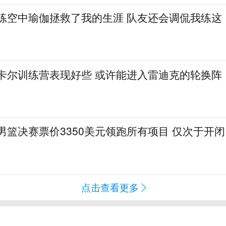
：练空中瑜伽拯救了我的生涯 队友还会调侃我练这
·卡尔训练营表现好些 或许能进入雷迪克的轮换阵
会男篮决赛票价3350美元领跑所有项目 仅次于开闭
点击查看更多