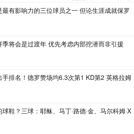
是最有影响力的三位球员之一 但论生涯成就保罗
赛季将会是过渡年 优先考虑内部挖潜而非引援
手排名！德罗赞场均6.3次第1 KD第2 英格拉姆
球鞋？三球：耶稣、马丁·路德·金、马尔科姆·X