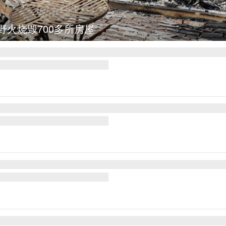
图集
叙利亚：大马士革发生爆炸