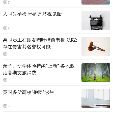
7
入职先孕检 怀的是歧视鬼胎
2
离职员工在朋友圈吐槽前老板 法院:
存在侵害其名誉权可能
亲子、研学体验持续"上新" 各地激
活暑期文旅消费
英国多所高校"抱团"求生
8