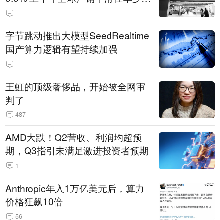
14.3万辆
字节跳动推出大模型SeedRealtime
国产算力逻辑有望持续加强
王虹的顶级奢侈品，开始被全网审
判了
487
AMD大跌！Q2营收、利润均超预
期，Q3指引未满足激进投资者预期
1
Anthropic年入1万亿美元后，算力
价格狂飙10倍
56