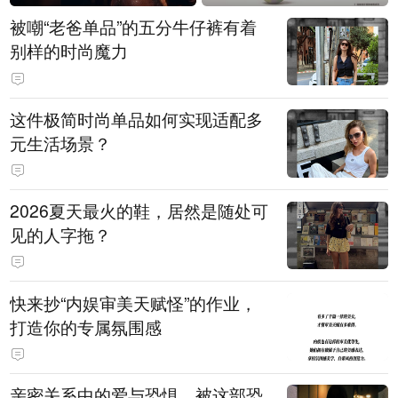
被嘲“老爸单品”的五分牛仔裤有着
别样的时尚魔力
这件极简时尚单品如何实现适配多
元生活场景？
2026夏天最火的鞋，居然是随处可
见的人字拖？
快来抄“内娱审美天赋怪”的作业，
打造你的专属氛围感
亲密关系中的爱与恐惧，被这部恐