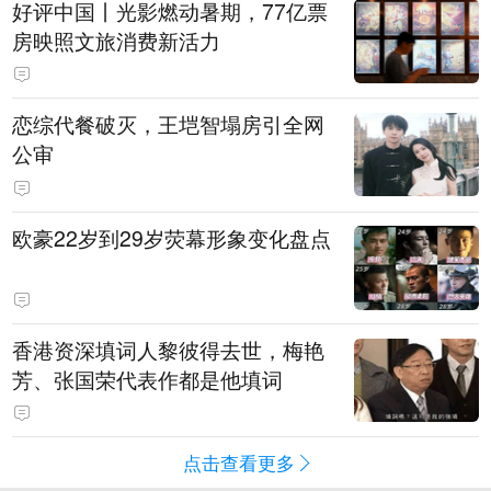
好评中国丨光影燃动暑期，77亿票
房映照文旅消费新活力
恋综代餐破灭，王垲智塌房引全网
公审
欧豪22岁到29岁荧幕形象变化盘点
香港资深填词人黎彼得去世，梅艳
芳、张国荣代表作都是他填词
点击查看更多