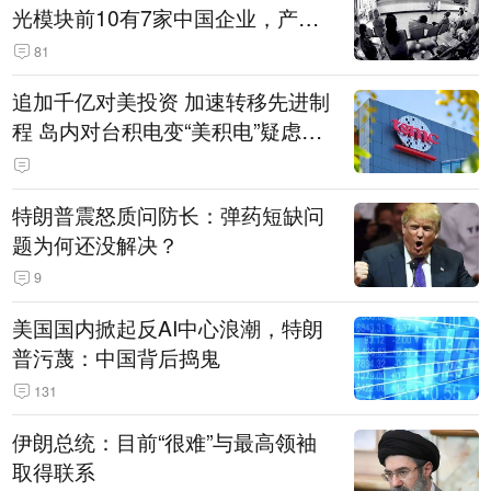
光模块前10有7家中国企业，产业
界人士：想“脱钩”并不容易
81
追加千亿对美投资 加速转移先进制
程 岛内对台积电变“美积电”疑虑担
忧加剧
特朗普震怒质问防长：弹药短缺问
题为何还没解决？
9
美国国内掀起反AI中心浪潮，特朗
普污蔑：中国背后捣鬼
131
伊朗总统：目前“很难”与最高领袖
取得联系