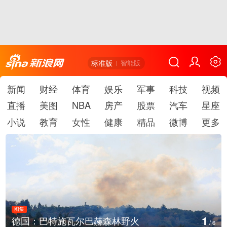
标准版
智能版
新闻
财经
体育
娱乐
军事
科技
视频
直播
美图
NBA
房产
股票
汽车
星座
小说
教育
女性
健康
精品
微博
更多
图集
2
德国：巴特施瓦尔巴赫森林野火
/
6