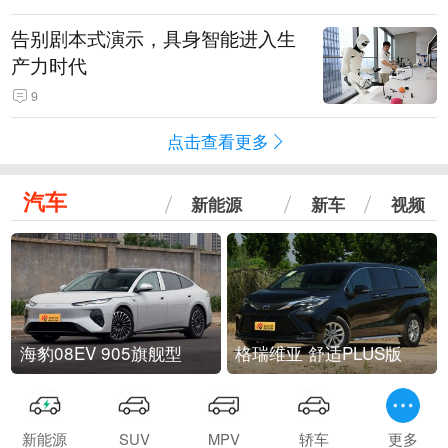
告别剧本式演示，具身智能进入生
产力时代
9
点击查看更多
汽车
新能源
新车
视频
海豹08EV 905旗舰型
格瑞维亚 舒适PLUS版
新能源
SUV
MPV
轿车
更多