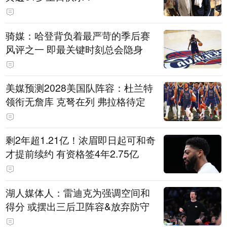
骑媒：哈登背负着最严苛的季后赛
风评之一 即最关键时刻总会隐身
美媒预测2028美国队阵容：杜兰特
领衔无詹库 克弩在列 弗拉格待定
剩2年超1.21亿！浓眉即日起可和奇
才提前续约 有资格签4年2.75亿
湖人媒体人：雷迪克为强调空间和
得分 或摆出三后卫阵容&放弃防守