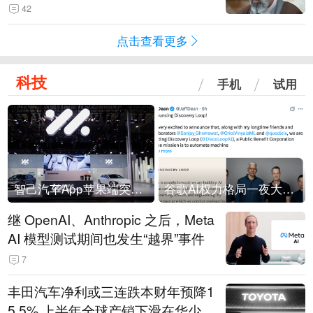
42
点击查看更多
科技
手机
试用
智己汽车App苹果端突然“下架”
谷歌AI权力格局一夜大洗牌
继 OpenAI、Anthropic 之后，Meta
AI 模型测试期间也发生“越界”事件
7
丰田汽车净利或三连跌本财年预降1
5.5% 上半年全球产销下滑在华少卖