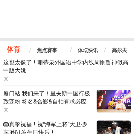
体育
焦点赛事
体坛快讯
高尔夫
这也太像了！珊蒂泉外国语中学内线周嗣哲神似高
中版大姚
厦门站 我们来了！里夫斯中国行极
致宠粉 签名&合影&自拍有求必应
🎂真挚祝福！祝“海军上将”大卫·罗
宾逊61岁生日快乐！