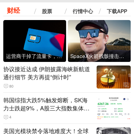
财经
股票
行情中心
下载APP
运营商干掉了流量卡，他们真的玩不起了
SpaceX火箭残骸撞击月球
协议接近达成 伊朗披露海峡新航道
通行细节 美方再提“倒计时”
80
韩国综指大跌5%触发熔断，SK海
力士跌超9%，A股三大指数集体低
开
4
美国光模块禁令落地难度大！全球