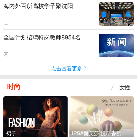
海内外百所高校学子聚沈阳
全国计划招聘特岗教师8954名
点击查看更多
时尚
女性
裙子
IPSA茵芙莎 悦己香氛凝露上市