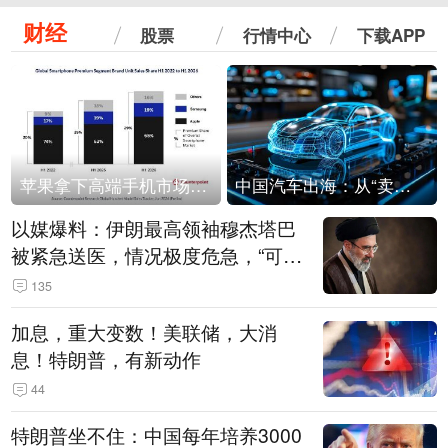
财经
股票
行情中心
下载APP
苹果拿下高端手机市场65%的份额：iPhone 17系列功不可没
中国汽车出海：从“卖出去”到“走进去”
以媒爆料：伊朗最高领袖穆杰塔巴
被紧急送医，情况极度危急，“可能
随时会死去”
135
加息，重大变数！美联储，大消
息！特朗普，有新动作
44
特朗普坐不住：中国每年培养3000