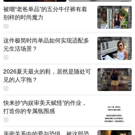
被嘲“老爸单品”的五分牛仔裤有着
别样的时尚魔力
这件极简时尚单品如何实现适配多
元生活场景？
2026夏天最火的鞋，居然是随处可
见的人字拖？
快来抄“内娱审美天赋怪”的作业，
打造你的专属氛围感
亲密关系中的爱与恐惧，被这部恐