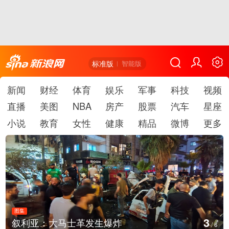
标准版
智能版
新闻
财经
体育
娱乐
军事
科技
视频
直播
美图
NBA
房产
股票
汽车
星座
小说
教育
女性
健康
精品
微博
更多
图集
4
叙利亚：大马士革发生爆炸
/
6