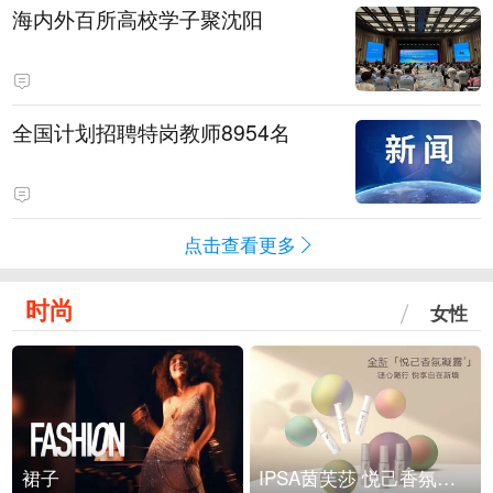
海内外百所高校学子聚沈阳
全国计划招聘特岗教师8954名
点击查看更多
时尚
女性
裙子
IPSA茵芙莎 悦己香氛凝露上市