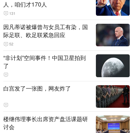
人，咱们才170人
131
因凡蒂诺被爆曾与女员工有染，国
际足联、欧足联紧急回应
52
“非计划”空间事件！中国卫星拍到
了
白宫发了一张图，网友炸了
楼继伟理事长出席资产盘活课题研
讨会