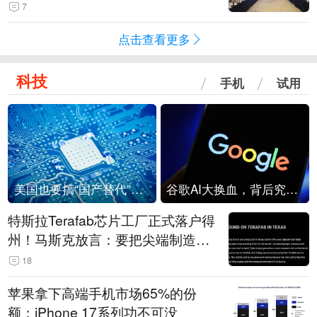
7
点击查看更多
科技
手机
试用
美国也要搞“国产替代”？先算清三笔账
谷歌AI大换血，背后究竟发生了什么？
特斯拉Terafab芯片工厂正式落户得
州！马斯克放言：要把尖端制造带
回美国
18
苹果拿下高端手机市场65%的份
额：iPhone 17系列功不可没