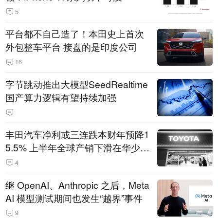
5
平台都不自己造了！本田史上首次
外包整车平台 接盘的是印度公司
16
字节跳动推出大模型SeedRealtime
国产算力逻辑有望持续加强
丰田汽车净利或三连跌本财年预降1
5.5% 上半年全球产销下滑在华少卖
14.3万辆
4
继 OpenAI、Anthropic 之后，Meta
AI 模型测试期间也发生“越界”事件
9