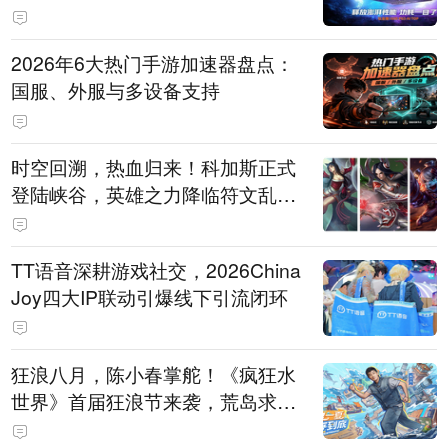
打造旗舰供电方案
2026年6大热门手游加速器盘点：
国服、外服与多设备支持
时空回溯，热血归来！科加斯正式
登陆峡谷，英雄之力降临符文乱
斗！
TT语音深耕游戏社交，2026China
Joy四大IP联动引爆线下引流闭环
狂浪八月，陈小春掌舵！《疯狂水
世界》首届狂浪节来袭，荒岛求生
直播即将开启