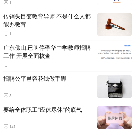
1
传销头目变教育导师 不是什么人都
能办教育
1
广东佛山:已叫停季华中学教师招聘
工作 开展全面核查
招聘公平岂容花钱做手脚
8
要给全体职工"应休尽休"的底气
121