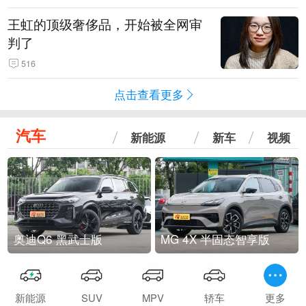
王虹的顶级奢侈品，开始被全网审
判了
516
点击查看更多
汽车
新能源
新车
视频
奥迪Q6 黑武士版
MG 4X 半固态智享版
新能源
SUV
MPV
轿车
更多