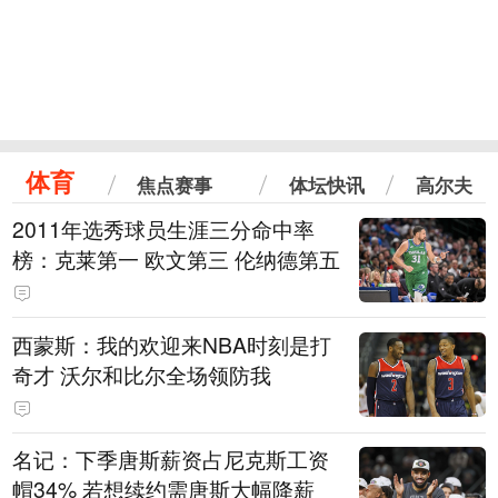
体育
焦点赛事
体坛快讯
高尔夫
2011年选秀球员生涯三分命中率
榜：克莱第一 欧文第三 伦纳德第五
西蒙斯：我的欢迎来NBA时刻是打
奇才 沃尔和比尔全场领防我
名记：下季唐斯薪资占尼克斯工资
帽34% 若想续约需唐斯大幅降薪