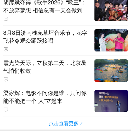
胡彦斌夺得《歌手2026》“歌王”：
不放弃梦想 相信总有一天会做到
8月8日济南槐苑草坪音乐节，花字
飞花令观众踊跃接唱
霞光染天际，立秋第二天，北京暑
气悄悄收敛
梁家辉：电影不问你是谁，只问你
能不能把一个“人”立起来
点击查看更多