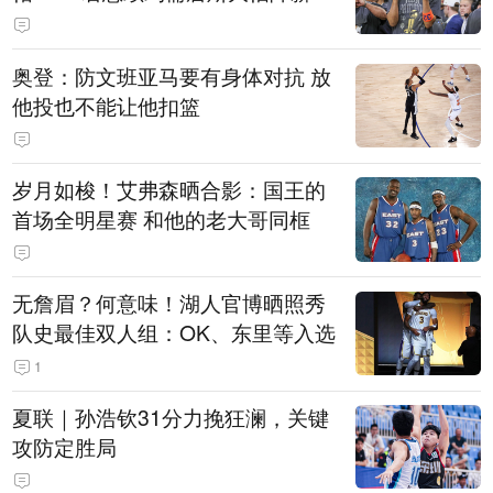
奥登：防文班亚马要有身体对抗 放
他投也不能让他扣篮
岁月如梭！艾弗森晒合影：国王的
首场全明星赛 和他的老大哥同框
无詹眉？何意味！湖人官博晒照秀
队史最佳双人组：OK、东里等入选
1
夏联｜孙浩钦31分力挽狂澜，关键
攻防定胜局