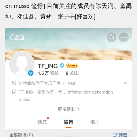
on music[憧憬] 目前关注的成员有陈天润、童禹
坤、邓佳鑫、黄朔、张子墨[好喜欢]