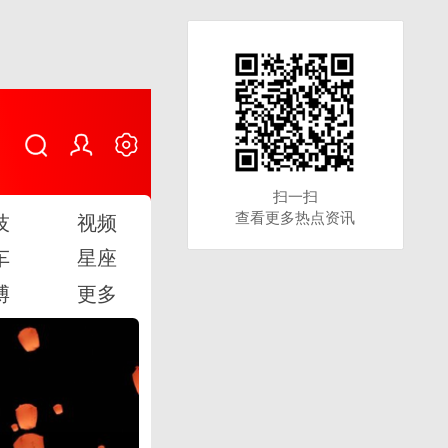
扫一扫
扫一扫
查看更多热点资讯
查看更多热点资讯
技
视频
车
星座
博
更多