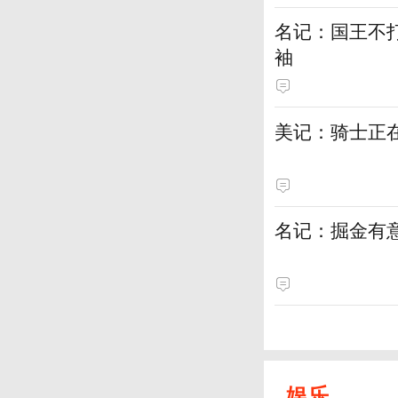
名记：国王不
袖
美记：骑士正
名记：掘金有
娱乐