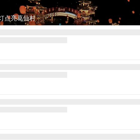
：七彩稻田画迎最佳观赏期