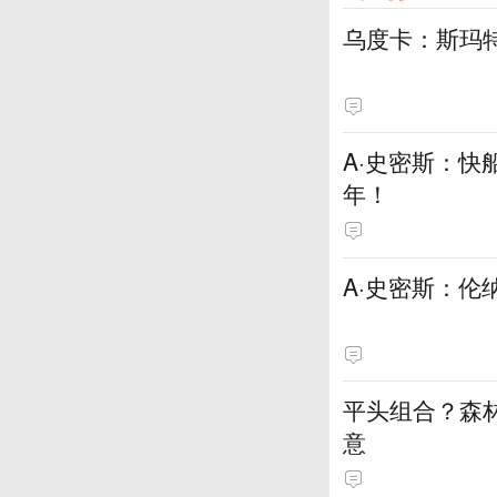
乌度卡：斯玛
A·史密斯：快
年！
A·史密斯：伦
平头组合？森
意