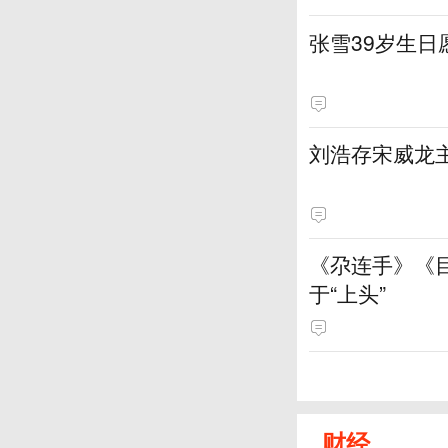
张雪39岁生
刘浩存宋威龙
《尕连手》《
于“上头”
财经