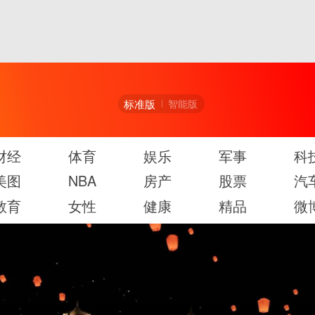
标准版
智能版
财经
体育
娱乐
军事
科
美图
NBA
房产
股票
汽
教育
女性
健康
精品
微