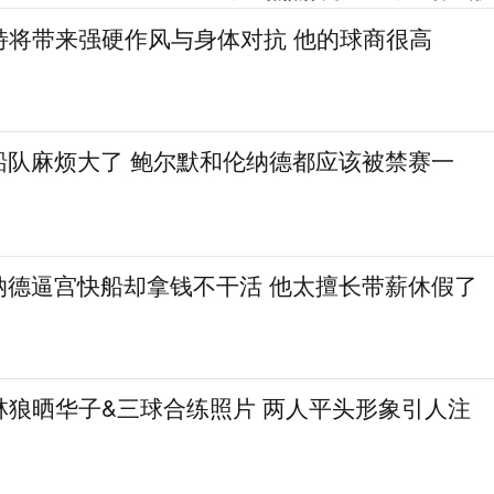
特将带来强硬作风与身体对抗 他的球商很高
船队麻烦大了 鲍尔默和伦纳德都应该被禁赛一
纳德逼宫快船却拿钱不干活 他太擅长带薪休假了
林狼晒华子&三球合练照片 两人平头形象引人注