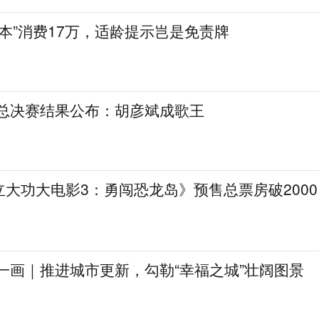
陪本”消费17万，适龄提示岂是免责牌
》总决赛结果公布：胡彦斌成歌王
大功大电影3：勇闯恐龙岛》预售总票房破2000
一画｜推进城市更新，勾勒“幸福之城”壮阔图景