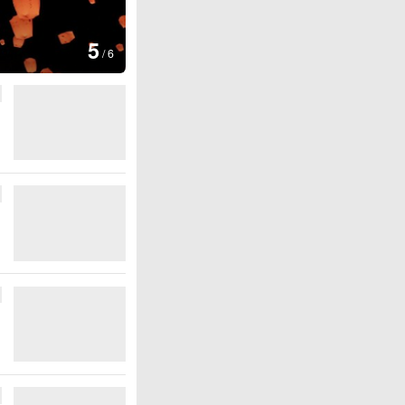
图集
6
厄瓜多尔总统诺沃亚会
/
6