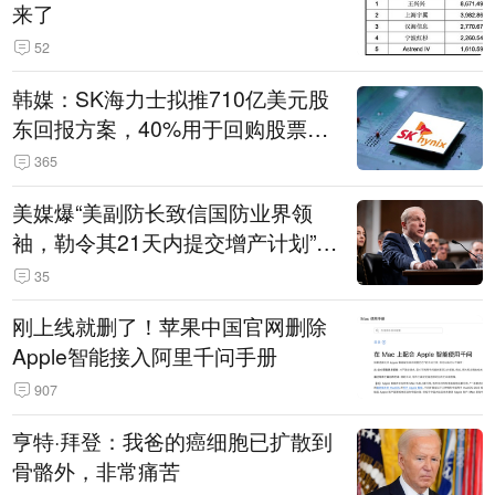
来了
52
韩媒：SK海力士拟推710亿美元股
东回报方案，40%用于回购股票，
相当于美股发行规模
365
美媒爆“美副防长致信国防业界领
袖，勒令其21天内提交增产计划”，
五角大楼回应
35
刚上线就删了！苹果中国官网删除
Apple智能接入阿里千问手册
907
亨特·拜登：我爸的癌细胞已扩散到
骨骼外，非常痛苦