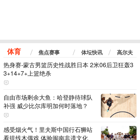
体育
焦点赛事
体坛快讯
高尔夫
热身赛-蒙古男篮历史性战胜日本 2米06后卫狂轰3
3+14+7+上篮绝杀
自由市场剩余大鱼：哈登静待球队
补强 威少比尔库明加何时落地？
感受烟火气！里夫斯中国行石狮站
看提线木偶戏 体验闽南非遗文化