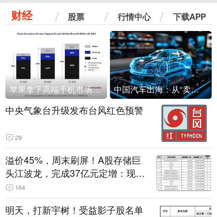
财经
股票
行情中心
下载APP
苹果拿下高端手机市场65%的份额：iPhone 17系列功不可没
中国汽车出海：从“卖出去”到“走进去”
中央气象台升级发布台风红色预警
29
溢价45%，周末刷屏！A股存储巨
头江波龙，完成37亿元定增：现价
386.6元，定增价560元
164
明天，打新宇树！受益影子股名单