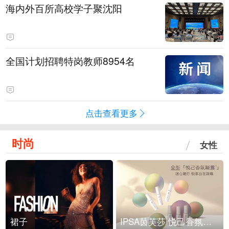
海内外百所高校学子聚沈阳
全国计划招聘特岗教师8954名
点击查看更多
时尚
女性
裙子
IPSA茵芙莎 悦己香氛凝露上市