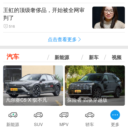
王虹的顶级奢侈品，开始被全网审
判了
516
点击查看更多
汽车
新能源
新车
视频
凡尔赛C5 X 驭不凡
探险者 四驱穿越版
新能源
SUV
MPV
轿车
更多