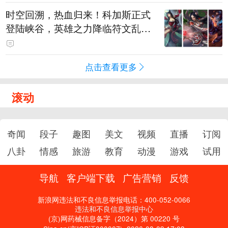
时空回溯，热血归来！科加斯正式
登陆峡谷，英雄之力降临符文乱
斗！
点击查看更多
滚动
奇闻
段子
趣图
美文
视频
直播
订阅
八卦
情感
旅游
教育
动漫
游戏
试用
导航
客户端下载
广告营销
反馈
新浪网违法和不良信息举报电话：400-052-0066
违法和不良信息举报中心
(京)网药械信息备字（2024）第 00220 号