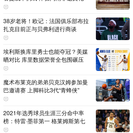
38岁老将！欧记：法国俱乐部布拉
扎克目前正与贝弗利进行商谈
埃利斯换库里勇士也能夺冠？美媒
晒对比 库里数据荣誉全包围碾压
魔术布莱克的弟弟贝克汉姆参加曼
巴邀请赛 上脚科比3代“青蜂侠”
2021年选秀球员生涯三分命中率
榜：特雷·墨菲第一 格莱姆斯第七