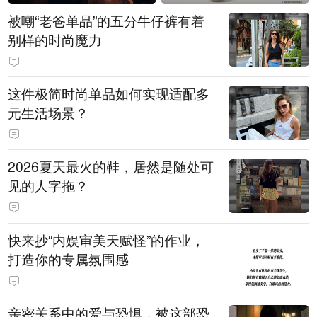
被嘲“老爸单品”的五分牛仔裤有着
别样的时尚魔力
这件极简时尚单品如何实现适配多
元生活场景？
2026夏天最火的鞋，居然是随处可
见的人字拖？
快来抄“内娱审美天赋怪”的作业，
打造你的专属氛围感
亲密关系中的爱与恐惧，被这部恐