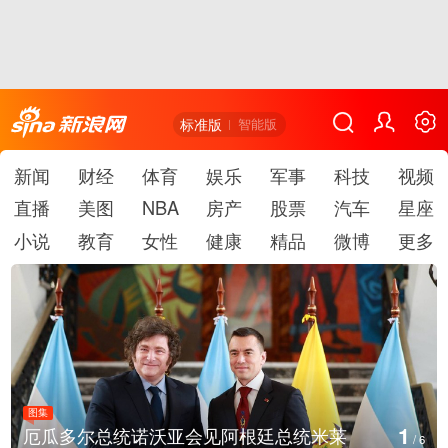
标准版
智能版
新闻
财经
体育
娱乐
军事
科技
视频
直播
美图
NBA
房产
股票
汽车
星座
小说
教育
女性
健康
精品
微博
更多
图集
2
根廷总统米莱
美国斯波坎：野火烧毁700多
/
6