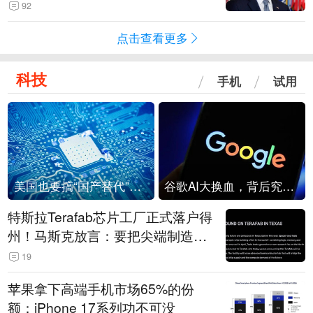
92
点击查看更多
科技
手机
试用
美国也要搞“国产替代”？先算清三笔账
谷歌AI大换血，背后究竟发生了什么？
特斯拉Terafab芯片工厂正式落户得
州！马斯克放言：要把尖端制造带
回美国
19
苹果拿下高端手机市场65%的份
额：iPhone 17系列功不可没