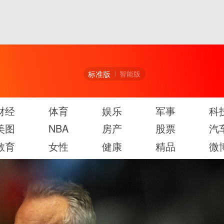
标准版
智能版
财经
体育
娱乐
军事
科
美图
NBA
房产
股票
汽
教育
女性
健康
精品
微