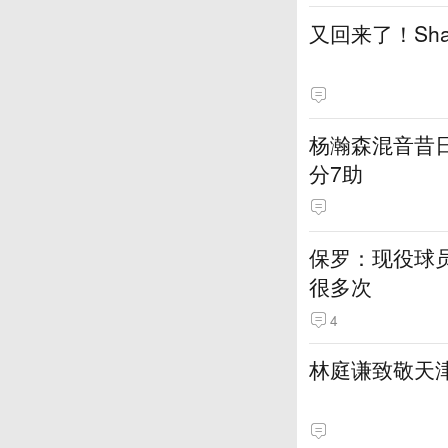
又回来了！Sh
杨瀚森混音昔日
分7助
保罗：现役球员
很多次
4
林庭谦致敬天