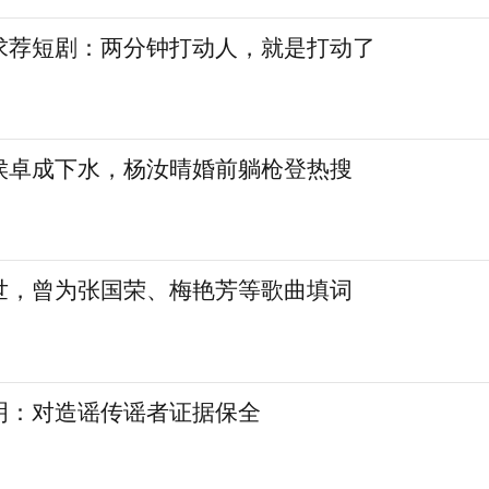
求荐短剧：两分钟打动人，就是打动了
侯卓成下水，杨汝晴婚前躺枪登热搜
世，曾为张国荣、梅艳芳等歌曲填词
明：对造谣传谣者证据保全