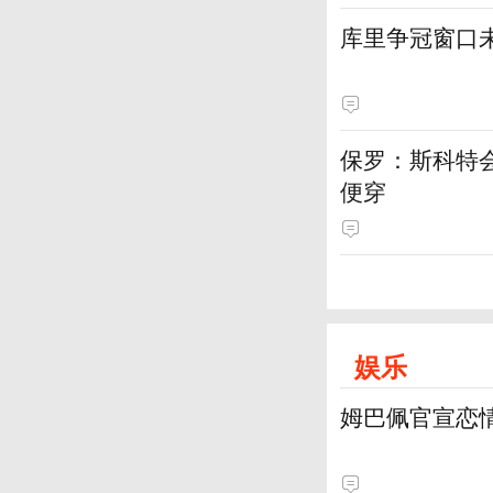
库里争冠窗口
保罗：斯科特
便穿
娱乐
姆巴佩官宣恋