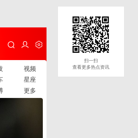
扫一扫
扫一扫
查看更多热点资讯
查看更多热点资讯
技
视频
车
星座
博
更多