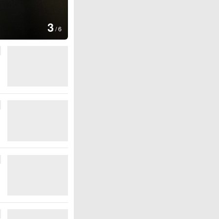
图集
4
安徽长丰：葡萄丰收采摘忙
/
6