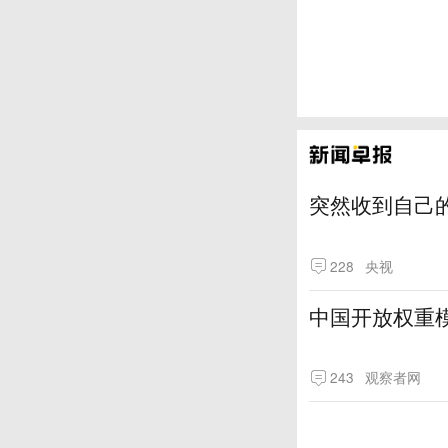
突然收到自己
228
央视
中国开放权重模
243
观察者网