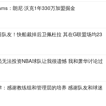
ams：朗尼·沃克1年330万加盟掘金
队友！快船裁掉后卫佩杜拉 其在G联盟场均23
无法投资NBA球队让我很遗憾 我和萧华讨论过
津：感谢教练组和管理层的培养 感谢队友和球迷