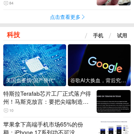
频情况不属实
84
点击查看更多
科技
手机
试用
美国也要搞“国产替代”？先算清三笔账
谷歌AI大换血，背后究竟发生了什么？
特斯拉Terafab芯片工厂正式落户得
州！马斯克放言：要把尖端制造带
回美国
10
苹果拿下高端手机市场65%的份
额：iPhone 17系列功不可没