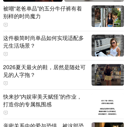
被嘲“老爸单品”的五分牛仔裤有着
别样的时尚魔力
这件极简时尚单品如何实现适配多
元生活场景？
2026夏天最火的鞋，居然是随处可
见的人字拖？
快来抄“内娱审美天赋怪”的作业，
打造你的专属氛围感
亲密关系中的爱与恐惧，被这部恐