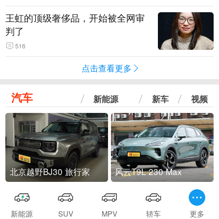
王虹的顶级奢侈品，开始被全网审
判了
516
点击查看更多
汽车
新能源
新车
视频
北京越野BJ30 旅行家
风云T9L 230 Max
新能源
SUV
MPV
轿车
更多