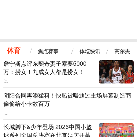
体育
焦点赛事
体坛快讯
高尔夫
詹宁斯点评东契奇妻子索要5000
万：捞女！九成女人都是捞女！
阴阳合同再添猛料！快船被曝通过主场屏幕制造商
偷偷给小卡数百万
长城脚下&少年登场 2026中国小篮
球系列全国总决赛在北京延庆开幕