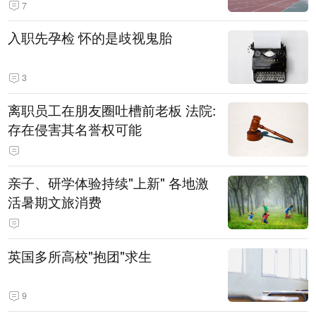
7
入职先孕检 怀的是歧视鬼胎
3
离职员工在朋友圈吐槽前老板 法院:
存在侵害其名誉权可能
亲子、研学体验持续"上新" 各地激
活暑期文旅消费
英国多所高校"抱团"求生
9