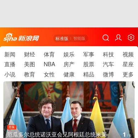
标准版
智能版
新闻
财经
体育
娱乐
军事
科技
视频
直播
美图
NBA
房产
股票
汽车
星座
小说
教育
女性
健康
精品
微博
更多
图集
2
美国斯波坎：野火烧毁700多所房屋
/
6