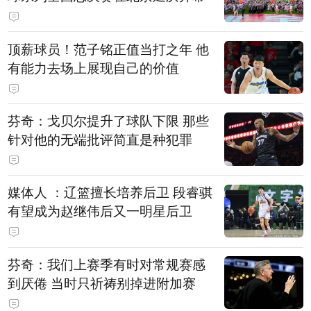
顶薪球员！范子铭正值当打之年 他
有能力去场上展现自己的价值
芬奇：戈贝尔提升了球队下限 那些
针对他的无端批评简直是种犯罪
媒体人 ：辽篮擅长培养后卫 段睿骐
有望成为赵继伟后又一明星后卫
芬奇：我们上赛季有时对常规赛感
到厌倦 当时只祈祷别掉进附加赛