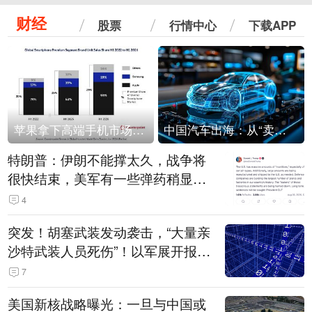
财经
股票
行情中心
下载APP
苹果拿下高端手机市场65%的份额：iPhone 17系列功不可没
中国汽车出海：从“卖出去”到“走进去”
特朗普：伊朗不能撑太久，战争将
很快结束，美军有一些弹药稍显紧
张！伊朗公布拟议的海峡管理文本
4
突发！胡塞武装发动袭击，“大量亲
沙特武装人员死伤”！以军展开报复
性空袭
7
美国新核战略曝光：一旦与中国或