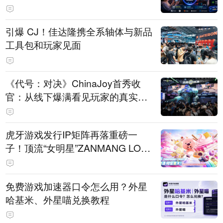
引爆 CJ！佳达隆携全系轴体与新品
工具包和玩家见面
《代号：对决》ChinaJoy首秀收
官：从线下爆满看见玩家的真实期
待
虎牙游戏发行IP矩阵再落重磅一
子！顶流“女明星”ZANMANG LOO
PY 正版3D消除手游《消消奇遇》
惊喜曝光
免费游戏加速器口令怎么用？外星
哈基米、外星喵兑换教程