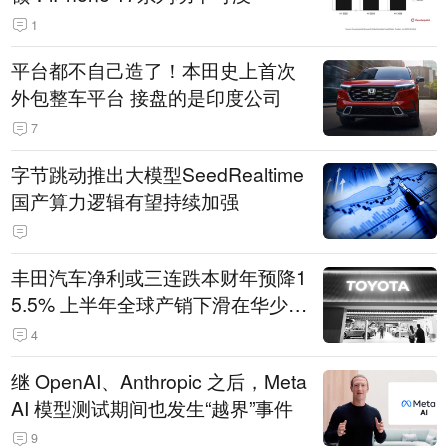
1
平台都不自己造了！本田史上首次
外包整车平台 接盘的是印度公司
7
字节跳动推出大模型SeedRealtime
国产算力逻辑有望持续加强
丰田汽车净利或三连跌本财年预降1
5.5% 上半年全球产销下滑在华少卖
14.3万辆
4
继 OpenAI、Anthropic 之后，Meta
AI 模型测试期间也发生“越界”事件
9