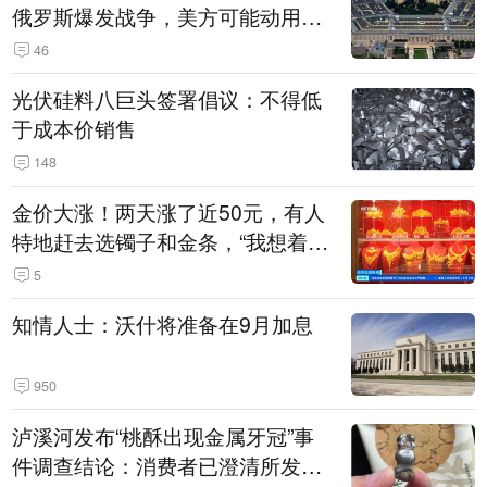
俄罗斯爆发战争，美方可能动用战
术核武器
46
光伏硅料八巨头签署倡议：不得低
于成本价销售
148
金价大涨！两天涨了近50元，有人
特地赶去选镯子和金条，“我想着买
起来可以保值，小批量进一些货”
5
知情人士：沃什将准备在9月加息
950
泸溪河发布“桃酥出现金属牙冠”事
件调查结论：消费者已澄清所发视