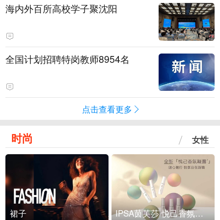
海内外百所高校学子聚沈阳
全国计划招聘特岗教师8954名
点击查看更多
时尚
女性
裙子
IPSA茵芙莎 悦己香氛凝露上市