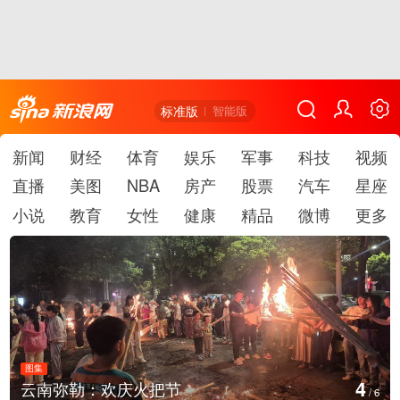
标准版
智能版
新闻
财经
体育
娱乐
军事
科技
视频
直播
美图
NBA
房产
股票
汽车
星座
小说
教育
女性
健康
精品
微博
更多
图集
4
云南弥勒：欢庆火把节
/
6