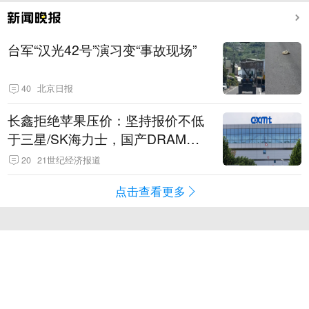
台军“汉光42号”演习变“事故现场”
40
北京日报
长鑫拒绝苹果压价：坚持报价不低
于三星/SK海力士，国产DRAM掌
握定价权
20
21世纪经济报道
点击查看更多