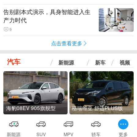
告别剧本式演示，具身智能进入生
产力时代
9
点击查看更多
汽车
新能源
新车
视频
海豹08EV 905旗舰型
格瑞维亚 舒适PLUS版
新能源
SUV
MPV
轿车
更多