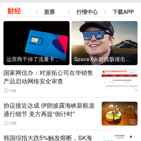
财经
股票
行情中心
下载APP
运营商干掉了流量卡，他们真的玩不起了
SpaceX火箭残骸撞击月球
国家网信办：对派拓公司在华销售
产品启动网络安全审查
145
协议接近达成 伊朗披露海峡新航道
通行细节 美方再提“倒计时”
169
韩国综指大跌5%触发熔断，SK海