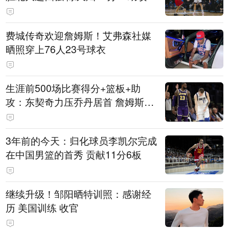
费城传奇欢迎詹姆斯！艾弗森社媒
晒照穿上76人23号球衣
生涯前500场比赛得分+篮板+助
攻：东契奇力压乔丹居首 詹姆斯第
六
3年前的今天：归化球员李凯尔完成
在中国男篮的首秀 贡献11分6板
继续升级！邹阳晒特训照：感谢经
历 美国训练 收官