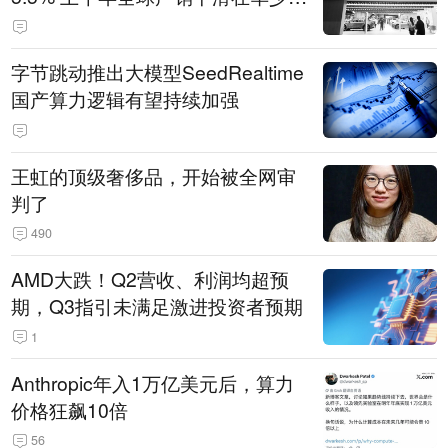
14.3万辆
字节跳动推出大模型SeedRealtime
国产算力逻辑有望持续加强
王虹的顶级奢侈品，开始被全网审
判了
490
AMD大跌！Q2营收、利润均超预
期，Q3指引未满足激进投资者预期
1
Anthropic年入1万亿美元后，算力
价格狂飙10倍
56