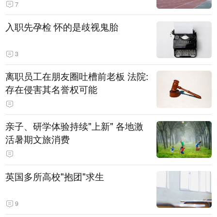
7
入职先孕检 怀的是歧视鬼胎
3
离职员工在朋友圈吐槽前老板 法院:
存在侵害其名誉权可能
亲子、研学体验持续"上新" 各地激
活暑期文旅消费
英国多所高校"抱团"求生
9