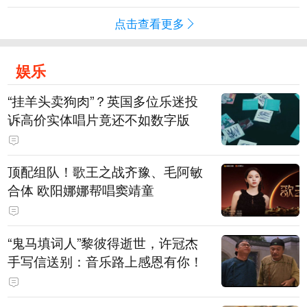
点击查看更多
娱乐
“挂羊头卖狗肉”？英国多位乐迷投
诉高价实体唱片竟还不如数字版
顶配组队！歌王之战齐豫、毛阿敏
合体 欧阳娜娜帮唱窦靖童
“鬼马填词人”黎彼得逝世，许冠杰
手写信送别：音乐路上感恩有你！