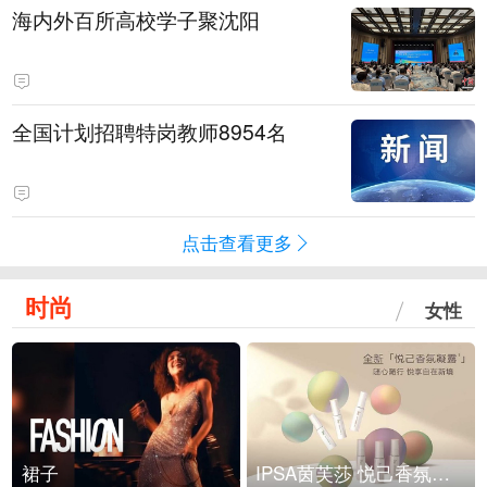
海内外百所高校学子聚沈阳
全国计划招聘特岗教师8954名
点击查看更多
时尚
女性
裙子
IPSA茵芙莎 悦己香氛凝露上市