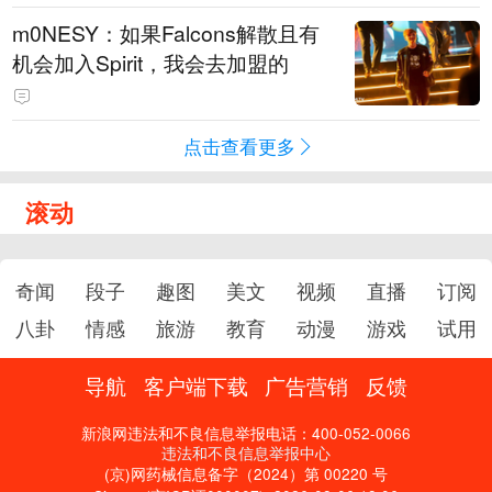
m0NESY：如果Falcons解散且有
机会加入Spirit，我会去加盟的
点击查看更多
滚动
奇闻
段子
趣图
美文
视频
直播
订阅
八卦
情感
旅游
教育
动漫
游戏
试用
导航
客户端下载
广告营销
反馈
新浪网违法和不良信息举报电话：400-052-0066
违法和不良信息举报中心
(京)网药械信息备字（2024）第 00220 号