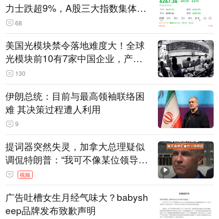
力士跌超9%，A股三大指数集体低
开
68
美国光模块禁令落地难度大！全球
光模块前10有7家中国企业，产业
界人士：想“脱钩”并不容易
130
伊朗总统：目前与最高领袖联络困
难 其决策过程遭人利用
9
提词器突然失灵，加拿大总理疑似
调侃特朗普：“我可不像某位领导
人，把这当成一场阴谋”，全场哄笑
视频
广告吐槽女生月经气味大？babysh
eep品牌发布致歉声明