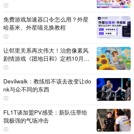
PY 正版3D消除手游《消消奇遇》
惊喜曝光
免费游戏加速器口令怎么用？外星
哈基米、外星喵兑换教程
让邻里关系再次伟大！治愈像素风
剧情游戏《团地日和》定档10月30
日发售
Devilwalk：教练组不该去改变让do
nk与众不同的东西
FL1T谈加盟PV感受：新队伍带给
我极强的气场冲击