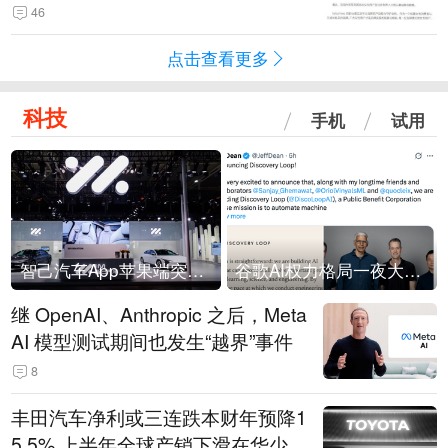
46
点击查看更多
科技
手机
试用
智己汽车App苹果端突然“下架”
谷歌AI权力格局一夜大洗牌
继 OpenAI、Anthropic 之后，Meta
AI 模型测试期间也发生“越界”事件
8
丰田汽车净利或三连跌本财年预降1
5.5% 上半年全球产销下滑在华少卖