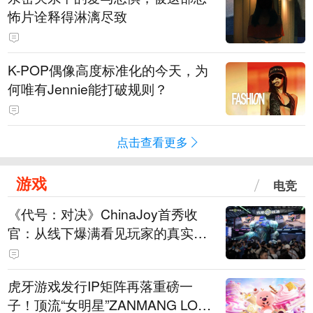
怖片诠释得淋漓尽致
K-POP偶像高度标准化的今天，为
何唯有Jennie能打破规则？
点击查看更多
游戏
电竞
《代号：对决》ChinaJoy首秀收
官：从线下爆满看见玩家的真实期
待
虎牙游戏发行IP矩阵再落重磅一
子！顶流“女明星”ZANMANG LOO