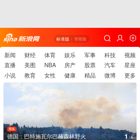
标准版
智能版
新闻
财经
体育
娱乐
军事
科技
视频
直播
美图
NBA
房产
股票
汽车
星座
小说
教育
女性
健康
精品
微博
更多
图集
1
德国：巴特施瓦尔巴赫森林野火
/
6