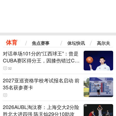
体育
焦点赛事
体坛快讯
高尔夫
对话单场101分的“江西球王”：曾是
CUBA赛区得分王，因膝伤错过CB
A选秀
32
2027亚巡资格学校考试报名启动 前
35名获参赛卡
2026AUBL淘汰赛：上海交大2分险
胜北大进四强 陈天灿29分10助攻