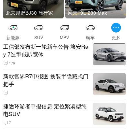
北京越野BJ30 旅行家
风云T9L 230 Max
新能源
SUV
MPV
轿车
更多
工信部发布新一轮新车公告 埃安Ra
y 7造型低趴宽体
176
新款智界R7申报图 换装半隐藏式门
把手
捷途环游者申报信息 定位紧凑型纯
电SUV
7