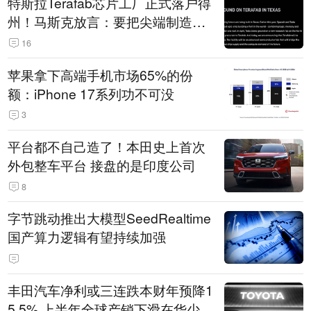
特斯拉Terafab芯片工厂正式落户得
州！马斯克放言：要把尖端制造带
回美国
16
苹果拿下高端手机市场65%的份
额：iPhone 17系列功不可没
3
平台都不自己造了！本田史上首次
外包整车平台 接盘的是印度公司
8
字节跳动推出大模型SeedRealtime
国产算力逻辑有望持续加强
丰田汽车净利或三连跌本财年预降1
5.5% 上半年全球产销下滑在华少卖