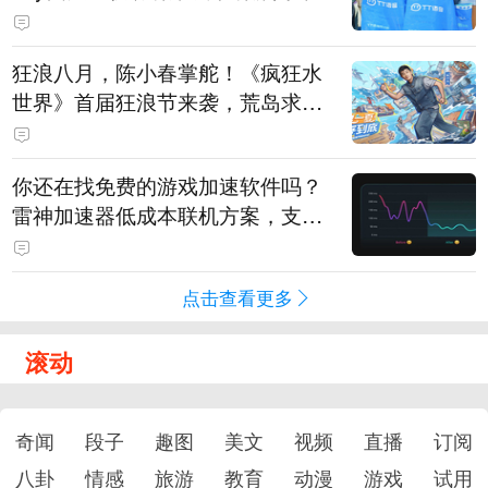
狂浪八月，陈小春掌舵！《疯狂水
世界》首届狂浪节来袭，荒岛求生
直播即将开启
你还在找免费的游戏加速软件吗？
雷神加速器低成本联机方案，支持
免费试用
点击查看更多
滚动
奇闻
段子
趣图
美文
视频
直播
订阅
八卦
情感
旅游
教育
动漫
游戏
试用