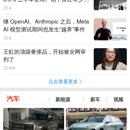
14.3万辆
4
继 OpenAI、Anthropic 之后，Meta
AI 模型测试期间也发生“越界”事件
9
王虹的顶级奢侈品，开始被全网审
判了
516
点击查看更多
汽车
新能源
新车
视频