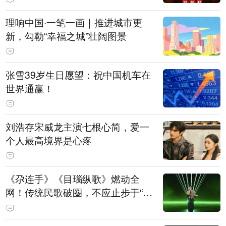
理响中国·一笔一画｜推进城市更
新，勾勒“幸福之城”壮阔图景
张雪39岁生日愿望：祝中国机车在
世界通赢！
刘浩存宋威龙主演七根心简，爱一
个人最高境界是心疼
《尕连手》《目瑙纵歌》燃动全
网！传统民歌破圈，不应止步于“上
头”