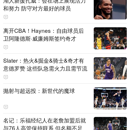
湖人新援扎威：会在场上展现活力
和努力 防守对方最好的球员
离开CBA！Haynes：自由球员后
卫阿隆德斯·威廉姆斯签约奇才
Slater：热火&掘金&骑士&奇才有
意德罗赞 这些队急需火力且需节流
抛射与超远投：新世代的魔球
名记：乐福经纪人在老詹加盟后就
与76人高管保持联系 但名额不足