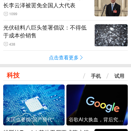
长李云泽被罢免全国人大代表
1099
光伏硅料八巨头签署倡议：不得低
于成本价销售
438
点击查看更多
科技
手机
试用
美国也要搞“国产替代”？先算清三笔账
谷歌AI大换血，背后究竟发生了什么？