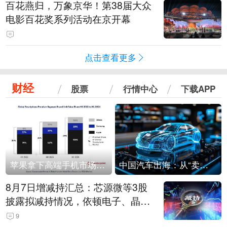
百花燕归，万象京华！第38届大众
电影百花奖系列活动在京开幕
点击查看更多
财经
股票
行情中心
下载APP
苹果拿下高端手机市场65%的份额：iPhone 17系列功不可没
中国汽车出海：从“卖出去”到“走进去”
8月7日增减持汇总：芯源微等3股
披露拟减持情况，依顿电子、晶华
微拟增持（表）
9