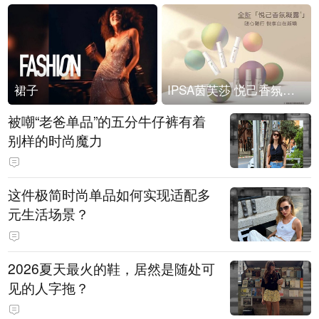
裙子
IPSA茵芙莎 悦己香氛凝露上市
被嘲“老爸单品”的五分牛仔裤有着
别样的时尚魔力
这件极简时尚单品如何实现适配多
元生活场景？
2026夏天最火的鞋，居然是随处可
见的人字拖？