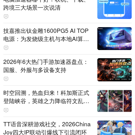
跨境三大场景一次说清
技嘉推出钛金雕1600PG5 AI TOP
电源：为发烧级主机与本地AI算力
打造旗舰供电方案
2026年6大热门手游加速器盘点：
国服、外服与多设备支持
时空回溯，热血归来！科加斯正式
登陆峡谷，英雄之力降临符文乱
斗！
TT语音深耕游戏社交，2026China
Joy四大IP联动引爆线下引流闭环