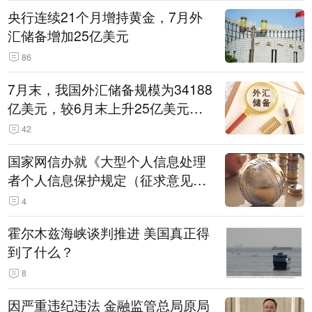
央行连续21个月增持黄金，7月外
汇储备增加25亿美元
86
7月末，我国外汇储备规模为34188
亿美元，较6月末上升25亿美元，
升幅为0.07%
42
国家网信办就《大型个人信息处理
者个人信息保护规定（征求意见
稿）》公开征求意见
4
霍尔木兹海峡谈判推进 美国真正得
到了什么？
8
因严重违纪违法 金融监管总局原局