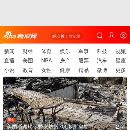
标准版
智能版
新闻
财经
体育
娱乐
军事
科技
视频
直播
美图
NBA
房产
股票
汽车
星座
小说
教育
女性
健康
精品
微博
更多
图集
2
美国斯波坎：野火烧毁700多所房屋
/
6