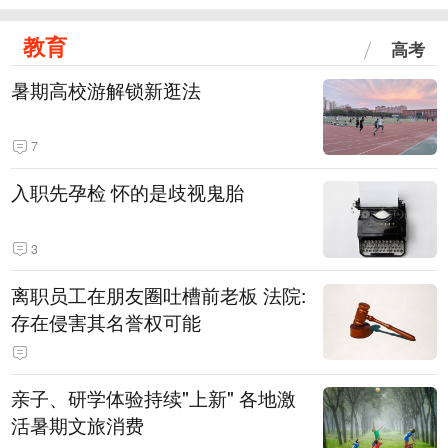
教育
高考
暑期高校游解锁新逛法
7
入职先孕检 怀的是歧视鬼胎
3
离职员工在朋友圈吐槽前老板 法院:
存在侵害其名誉权可能
亲子、研学体验持续"上新" 各地激
活暑期文旅消费