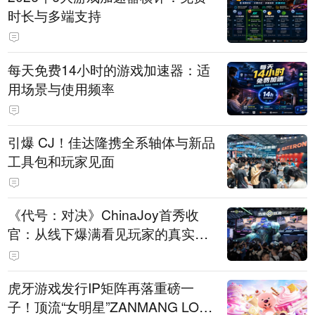
时长与多端支持
每天免费14小时的游戏加速器：适
用场景与使用频率
引爆 CJ！佳达隆携全系轴体与新品
工具包和玩家见面
《代号：对决》ChinaJoy首秀收
官：从线下爆满看见玩家的真实期
待
虎牙游戏发行IP矩阵再落重磅一
子！顶流“女明星”ZANMANG LOO