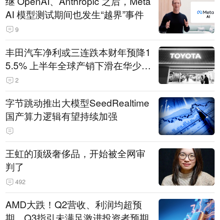
继 OpenAI、Anthropic 之后，Meta
AI 模型测试期间也发生“越界”事件
9
丰田汽车净利或三连跌本财年预降1
5.5% 上半年全球产销下滑在华少卖
14.3万辆
2
字节跳动推出大模型SeedRealtime
国产算力逻辑有望持续加强
王虹的顶级奢侈品，开始被全网审
判了
492
AMD大跌！Q2营收、利润均超预
期，Q3指引未满足激进投资者预期