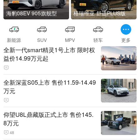
海豹08EV 905旗舰型
格瑞维亚 舒适PLUS版
新能源
SUV
MPV
轿车
更多
全新一代smart精灵1号上市 限时权
益价14.99万元起
全新深蓝S05上市 售价11.59-14.49
万元
仰望U8L鼎藏版正式上市 售价145.
8万元
48