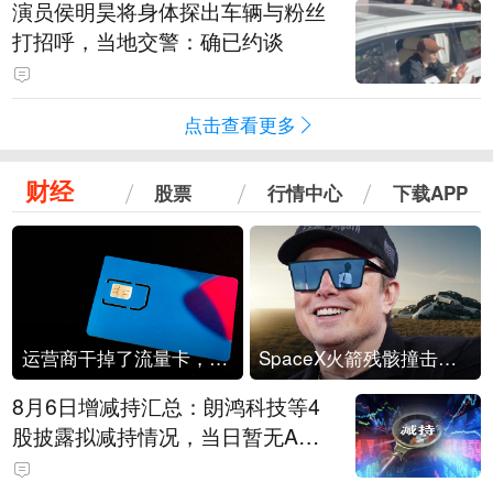
演员侯明昊将身体探出车辆与粉丝
打招呼，当地交警：确已约谈
点击查看更多
财经
股票
行情中心
下载APP
运营商干掉了流量卡，他们真的玩不起了
SpaceX火箭残骸撞击月球
8月6日增减持汇总：朗鸿科技等4
股披露拟减持情况，当日暂无A股
公司披露拟增持情况（表）