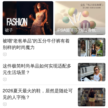
裙子
IPSA茵芙莎 悦己香氛凝露上市
被嘲“老爸单品”的五分牛仔裤有着
别样的时尚魔力
这件极简时尚单品如何实现适配多
元生活场景？
2026夏天最火的鞋，居然是随处可
见的人字拖？