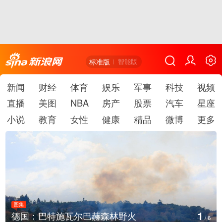
标准版
智能版
新闻
财经
体育
娱乐
军事
科技
视频
直播
美图
NBA
房产
股票
汽车
星座
小说
教育
女性
健康
精品
微博
更多
图集
2
野火
乌克兰首都基辅等地传出强烈
/
6