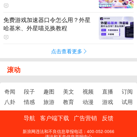
PY 正版3D消除手游《消消奇遇》
惊喜曝光
免费游戏加速器口令怎么用？外星
哈基米、外星喵兑换教程
点击查看更多
滚动
奇闻
段子
趣图
美文
视频
直播
订阅
八卦
情感
旅游
教育
动漫
游戏
试用
导航
客户端下载
广告营销
反馈
新浪网违法和不良信息举报电话：400-052-0066
违法和不良信息举报中心