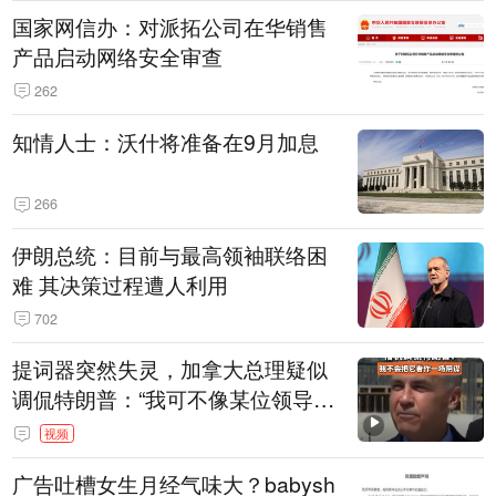
国家网信办：对派拓公司在华销售
产品启动网络安全审查
262
知情人士：沃什将准备在9月加息
266
伊朗总统：目前与最高领袖联络困
难 其决策过程遭人利用
702
提词器突然失灵，加拿大总理疑似
调侃特朗普：“我可不像某位领导
人，把这当成一场阴谋”，全场哄笑
视频
广告吐槽女生月经气味大？babysh