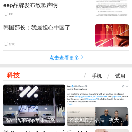
eep品牌发布致歉声明
68
韩国部长：我最担心中国了
216
点击查看更多
科技
手机
试用
智己汽车App苹果端突然“下架”
谷歌AI权力格局一夜大洗牌