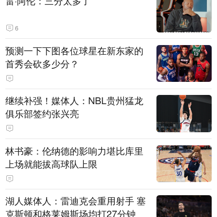
雷·阿伦：三分太多了
6
预测一下下图各位球星在新东家的
首秀会砍多少分？
继续补强！媒体人：NBL贵州猛龙
俱乐部签约张兴亮
林书豪：伦纳德的影响力堪比库里
上场就能拔高球队上限
湖人媒体人：雷迪克会重用射手 塞
克斯顿和格莱姆斯场均打27分钟