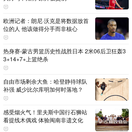
欧洲记者：朗尼·沃克是将数据放首
位的人 他该做得分手而非核心
热身赛-蒙古男篮历史性战胜日本 2米06后卫狂轰3
3+14+7+上篮绝杀
自由市场剩余大鱼：哈登静待球队
补强 威少比尔库明加何时落地？
感受烟火气！里夫斯中国行石狮站
看提线木偶戏 体验闽南非遗文化