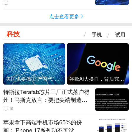
点击查看更多
科技
手机
试用
美国也要搞“国产替代”？先算清三笔账
谷歌AI大换血，背后究竟发生了什么？
特斯拉Terafab芯片工厂正式落户得
州！马斯克放言：要把尖端制造带
回美国
19
苹果拿下高端手机市场65%的份
额：iPhone 17系列功不可没