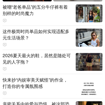
被嘲“老爸单品”的五分牛仔裤有着
别样的时尚魔力
这件极简时尚单品如何实现适配多
元生活场景？
2026夏天最火的鞋，居然是随处可
见的人字拖？
快来抄“内娱审美天赋怪”的作业，
打造你的专属氛围感
亲密关系中的爱与恐惧，被这部恐