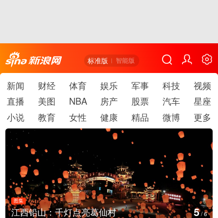
标准版
智能版
新闻
财经
体育
娱乐
军事
科技
视频
直播
美图
NBA
房产
股票
汽车
星座
小说
教育
女性
健康
精品
微博
更多
图集
5
江西铅山：千灯点亮葛仙村
/
6