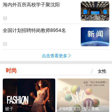
海内外百所高校学子聚沈阳
全国计划招聘特岗教师8954名
点击查看更多
时尚
女性
裙子
IPSA茵芙莎 悦己香氛凝露上市