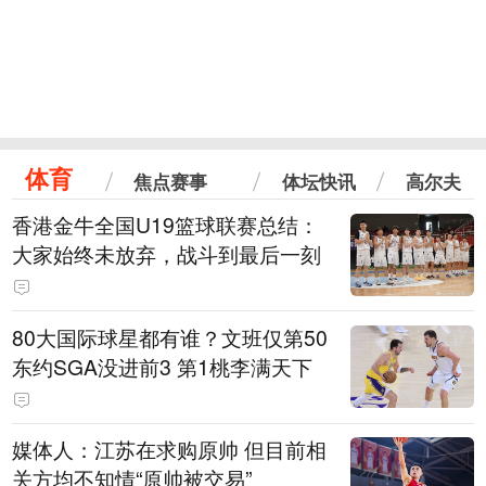
体育
焦点赛事
体坛快讯
高尔夫
香港金牛全国U19篮球联赛总结：
大家始终未放弃，战斗到最后一刻
80大国际球星都有谁？文班仅第50
东约SGA没进前3 第1桃李满天下
媒体人：江苏在求购原帅 但目前相
关方均不知情“原帅被交易”