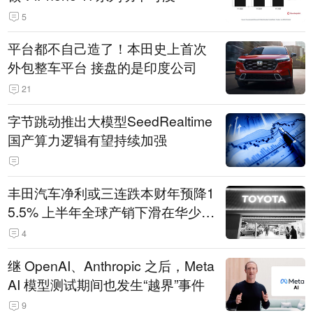
5
平台都不自己造了！本田史上首次
外包整车平台 接盘的是印度公司
21
字节跳动推出大模型SeedRealtime
国产算力逻辑有望持续加强
丰田汽车净利或三连跌本财年预降1
5.5% 上半年全球产销下滑在华少卖
14.3万辆
4
继 OpenAI、Anthropic 之后，Meta
AI 模型测试期间也发生“越界”事件
9