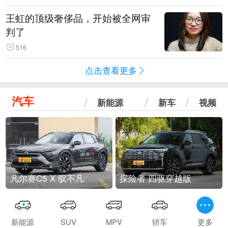
王虹的顶级奢侈品，开始被全网审
判了
516
点击查看更多
汽车
新能源
新车
视频
凡尔赛C5 X 驭不凡
探险者 四驱穿越版
新能源
SUV
MPV
轿车
更多