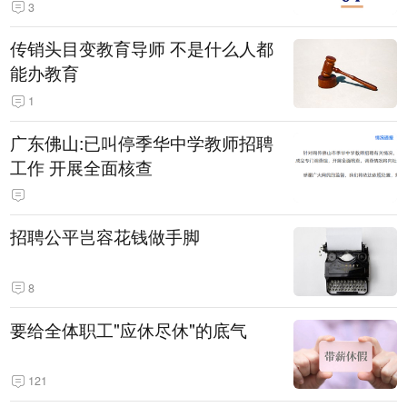
3
传销头目变教育导师 不是什么人都
能办教育
1
广东佛山:已叫停季华中学教师招聘
工作 开展全面核查
招聘公平岂容花钱做手脚
8
要给全体职工"应休尽休"的底气
121