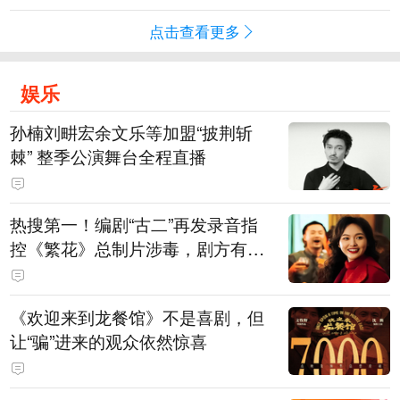
点击查看更多
娱乐
孙楠刘畊宏余文乐等加盟“披荆斩
棘” 整季公演舞台全程直播
热搜第一！编剧“古二”再发录音指
控《繁花》总制片涉毒，剧方有税
务问题，录音中王家卫称“一点够
了，要不然又要出事”
《欢迎来到龙餐馆》不是喜剧，但
让“骗”进来的观众依然惊喜