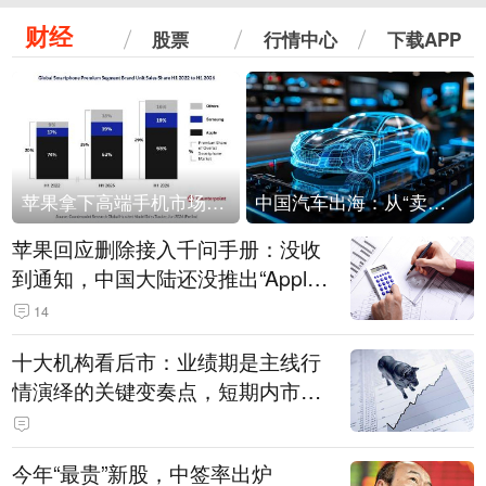
财经
股票
行情中心
下载APP
苹果拿下高端手机市场65%的份额：iPhone 17系列功不可没
中国汽车出海：从“卖出去”到“走进去”
苹果回应删除接入千问手册：没收
到通知，中国大陆还没推出“Apple
智能使用千问”功能
14
十大机构看后市：业绩期是主线行
情演绎的关键变奏点，短期内市场
或继续反弹，关注三条业绩主线
今年“最贵”新股，中签率出炉