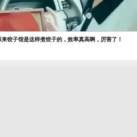
原来饺子馆是这样煮饺子的，效率真高啊，厉害了！