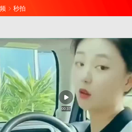
频
秒拍
00:37