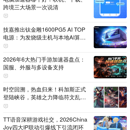
跨境三大场景一次说清
技嘉推出钛金雕1600PG5 AI TOP
电源：为发烧级主机与本地AI算力
打造旗舰供电方案
2026年6大热门手游加速器盘点：
国服、外服与多设备支持
时空回溯，热血归来！科加斯正式
登陆峡谷，英雄之力降临符文乱
斗！
TT语音深耕游戏社交，2026China
Joy四大IP联动引爆线下引流闭环