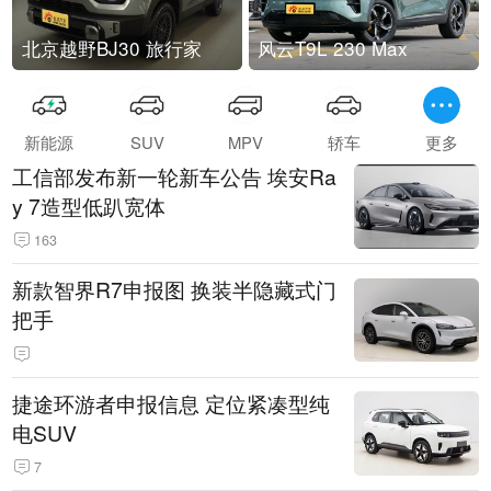
北京越野BJ30 旅行家
风云T9L 230 Max
新能源
SUV
MPV
轿车
更多
工信部发布新一轮新车公告 埃安Ra
y 7造型低趴宽体
163
新款智界R7申报图 换装半隐藏式门
把手
捷途环游者申报信息 定位紧凑型纯
电SUV
7