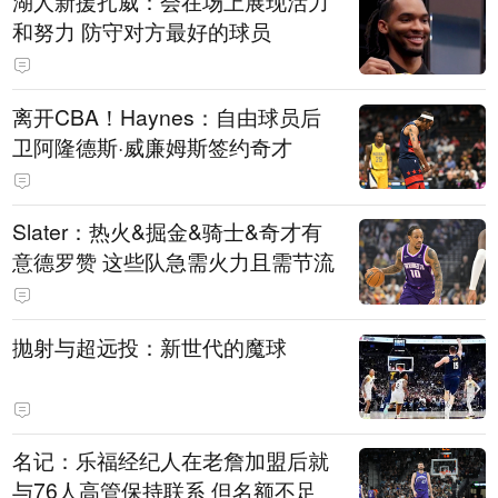
湖人新援扎威：会在场上展现活力
和努力 防守对方最好的球员
离开CBA！Haynes：自由球员后
卫阿隆德斯·威廉姆斯签约奇才
Slater：热火&掘金&骑士&奇才有
意德罗赞 这些队急需火力且需节流
抛射与超远投：新世代的魔球
名记：乐福经纪人在老詹加盟后就
与76人高管保持联系 但名额不足