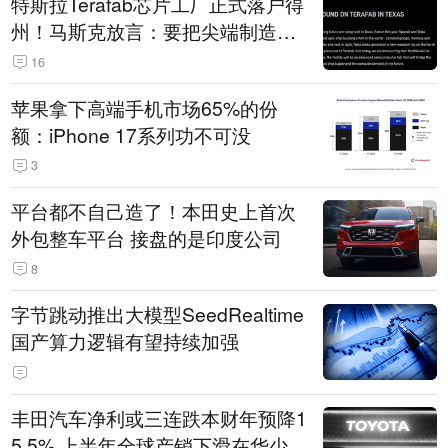
特斯拉Terafab芯片工厂正式落户得
州！马斯克放言：要把尖端制造带
回美国
16
苹果拿下高端手机市场65%的份
额：iPhone 17系列功不可没
3
平台都不自己造了！本田史上首次
外包整车平台 接盘的是印度公司
8
字节跳动推出大模型SeedRealtime
国产算力逻辑有望持续加强
丰田汽车净利或三连跌本财年预降1
5.5% 上半年全球产销下滑在华少卖