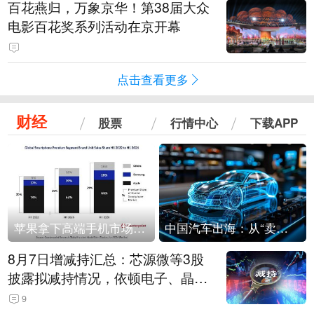
百花燕归，万象京华！第38届大众
电影百花奖系列活动在京开幕
点击查看更多
财经
股票
行情中心
下载APP
苹果拿下高端手机市场65%的份额：iPhone 17系列功不可没
中国汽车出海：从“卖出去”到“走进去”
8月7日增减持汇总：芯源微等3股
披露拟减持情况，依顿电子、晶华
微拟增持（表）
9