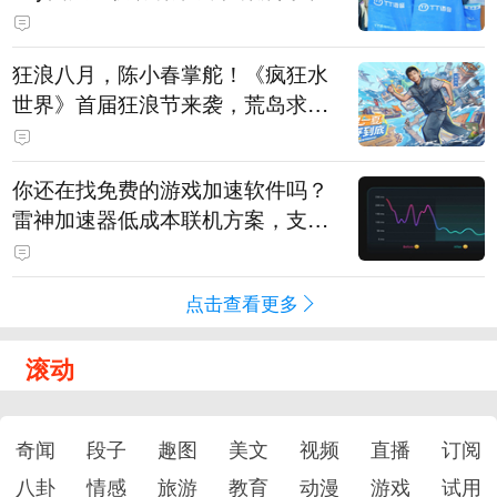
狂浪八月，陈小春掌舵！《疯狂水
世界》首届狂浪节来袭，荒岛求生
直播即将开启
你还在找免费的游戏加速软件吗？
雷神加速器低成本联机方案，支持
免费试用
点击查看更多
滚动
奇闻
段子
趣图
美文
视频
直播
订阅
八卦
情感
旅游
教育
动漫
游戏
试用