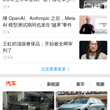
14.3万辆
4
继 OpenAI、Anthropic 之后，Meta
AI 模型测试期间也发生“越界”事件
9
王虹的顶级奢侈品，开始被全网审
判了
516
点击查看更多
汽车
新能源
新车
视频