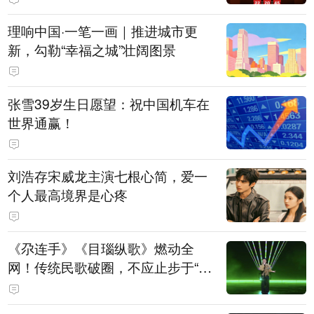
理响中国·一笔一画｜推进城市更
新，勾勒“幸福之城”壮阔图景
张雪39岁生日愿望：祝中国机车在
世界通赢！
刘浩存宋威龙主演七根心简，爱一
个人最高境界是心疼
《尕连手》《目瑙纵歌》燃动全
网！传统民歌破圈，不应止步于“上
头”