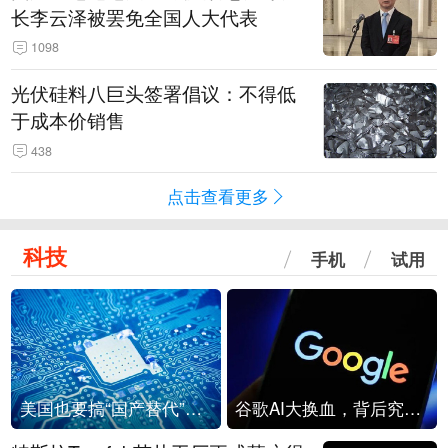
长李云泽被罢免全国人大代表
1098
光伏硅料八巨头签署倡议：不得低
于成本价销售
438
点击查看更多
科技
手机
试用
美国也要搞“国产替代”？先算清三笔账
谷歌AI大换血，背后究竟发生了什么？