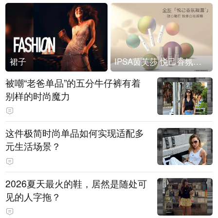
裙子
IPSA茵芙莎 悦己香氛凝露上市
被嘲“老爸单品”的五分牛仔裤有着
别样的时尚魔力
这件极简时尚单品如何实现适配多
元生活场景？
2026夏天最火的鞋，居然是随处可
见的人字拖？