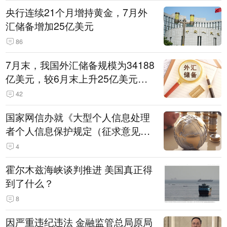
央行连续21个月增持黄金，7月外
汇储备增加25亿美元
86
7月末，我国外汇储备规模为34188
亿美元，较6月末上升25亿美元，
升幅为0.07%
42
国家网信办就《大型个人信息处理
者个人信息保护规定（征求意见
稿）》公开征求意见
4
霍尔木兹海峡谈判推进 美国真正得
到了什么？
8
因严重违纪违法 金融监管总局原局