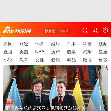
标准版
智能版
新闻
财经
体育
娱乐
军事
科技
视频
直播
美图
NBA
房产
股票
汽车
星座
小说
教育
女性
健康
精品
微博
更多
图集
2
厄瓜多尔总统诺沃亚会见阿根廷总统米莱
/
6