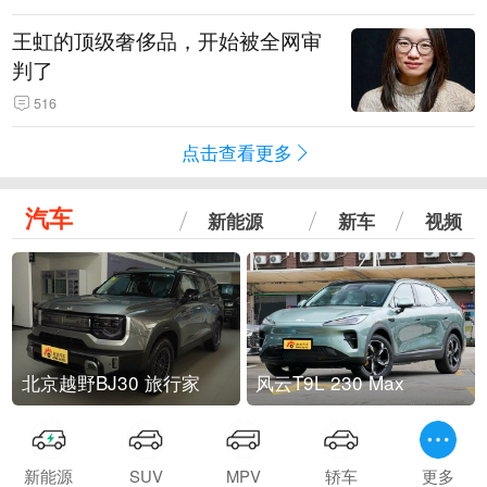
王虹的顶级奢侈品，开始被全网审
判了
516
点击查看更多
汽车
新能源
新车
视频
北京越野BJ30 旅行家
风云T9L 230 Max
新能源
SUV
MPV
轿车
更多