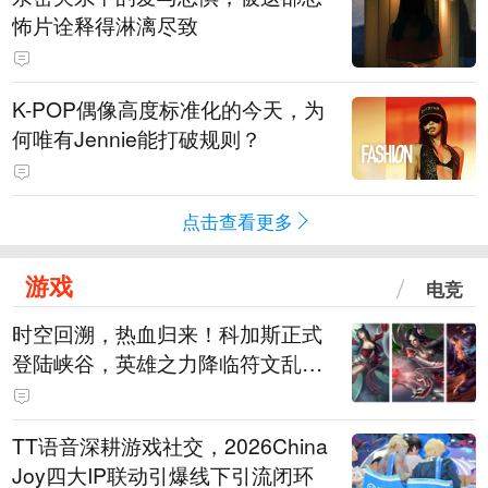
怖片诠释得淋漓尽致
K-POP偶像高度标准化的今天，为
何唯有Jennie能打破规则？
点击查看更多
游戏
电竞
时空回溯，热血归来！科加斯正式
登陆峡谷，英雄之力降临符文乱
斗！
TT语音深耕游戏社交，2026China
Joy四大IP联动引爆线下引流闭环