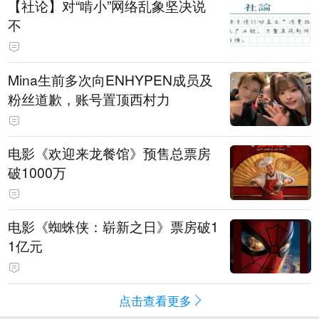
【社论】对“啃小”网络乱象坚决说
不
Mina生前多次向ENHYPEN成员及
粉丝道歉，账号置顶西村力
电影《欢迎来龙餐馆》预售总票房
破1000万
电影《蜘蛛侠：崭新之日》票房破1
1亿元
点击查看更多