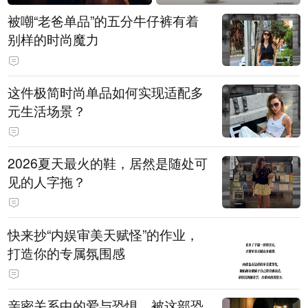
被嘲“老爸单品”的五分牛仔裤有着
别样的时尚魔力
这件极简时尚单品如何实现适配多
元生活场景？
2026夏天最火的鞋，居然是随处可
见的人字拖？
快来抄“内娱审美天赋怪”的作业，
打造你的专属氛围感
亲密关系中的爱与恐惧，被这部恐