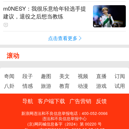
m0NESY：我很乐意给年轻选手提
建议，退役之后想当教练
点击查看更多
滚动
奇闻
段子
趣图
美文
视频
直播
订阅
八卦
情感
旅游
教育
动漫
游戏
试用
导航
客户端下载
广告营销
反馈
新浪网违法和不良信息举报电话：400-052-0066
违法和不良信息举报中心
(京)网药械信息备字（2024）第 00220 号