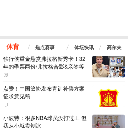
体育
焦点赛事
体坛快讯
高尔夫
独行侠重金悬赏弗拉格新秀卡！32
年的季票两份/弗拉格合影&亲签等
点赞！中国篮协发布青训补偿方案
征求意见稿
小波特：很多NBA球员没打过工 但
我从小就卖刨冰