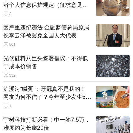
者个人信息保护规定（征求意见
稿）》公开征求意见
2
因严重违纪违法 金融监管总局原局
长李云泽被罢免全国人大代表
561
光伏硅料八巨头签署倡议：不得低
于成本价销售
332
泸溪河“喊冤”：牙冠真不是我的！
网友为何不信了？今年至少发生5
起“食品冤案”
1
宇树科技打新必看！中一签7.5万，
难度约为长鑫20倍