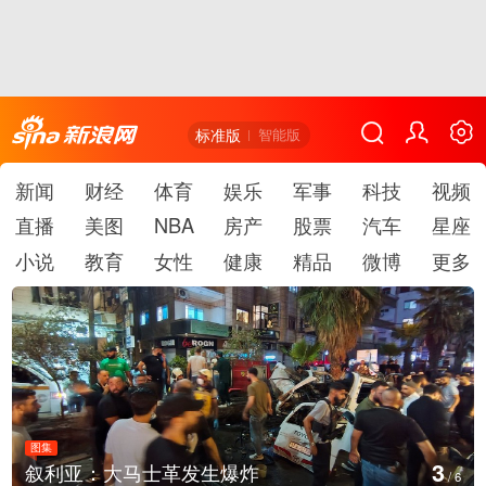
标准版
智能版
新闻
财经
体育
娱乐
军事
科技
视频
直播
美图
NBA
房产
股票
汽车
星座
小说
教育
女性
健康
精品
微博
更多
图集
3
叙利亚：大马士革发生爆炸
/
6