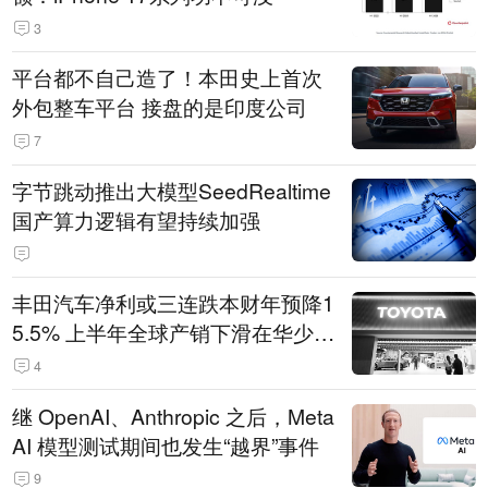
3
平台都不自己造了！本田史上首次
外包整车平台 接盘的是印度公司
7
字节跳动推出大模型SeedRealtime
国产算力逻辑有望持续加强
丰田汽车净利或三连跌本财年预降1
5.5% 上半年全球产销下滑在华少卖
14.3万辆
4
继 OpenAI、Anthropic 之后，Meta
AI 模型测试期间也发生“越界”事件
9