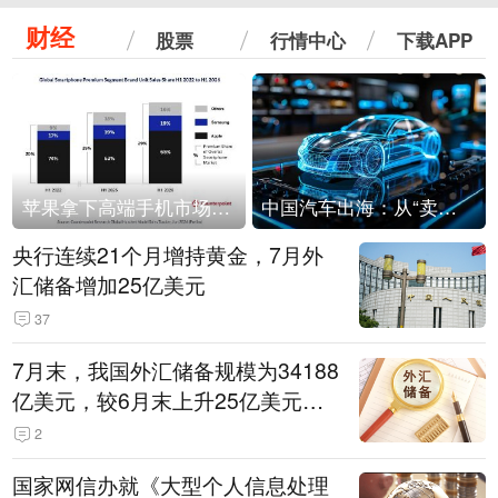
财经
股票
行情中心
下载APP
苹果拿下高端手机市场65%的份额：iPhone 17系列功不可没
中国汽车出海：从“卖出去”到“走进去”
央行连续21个月增持黄金，7月外
汇储备增加25亿美元
37
7月末，我国外汇储备规模为34188
亿美元，较6月末上升25亿美元，
升幅为0.07%
2
国家网信办就《大型个人信息处理