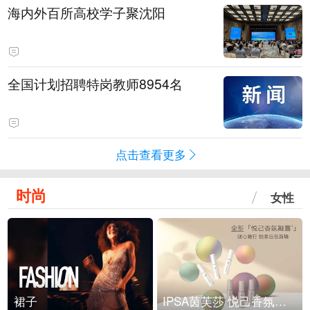
海内外百所高校学子聚沈阳
全国计划招聘特岗教师8954名
点击查看更多
时尚
女性
裙子
IPSA茵芙莎 悦己香氛凝露上市