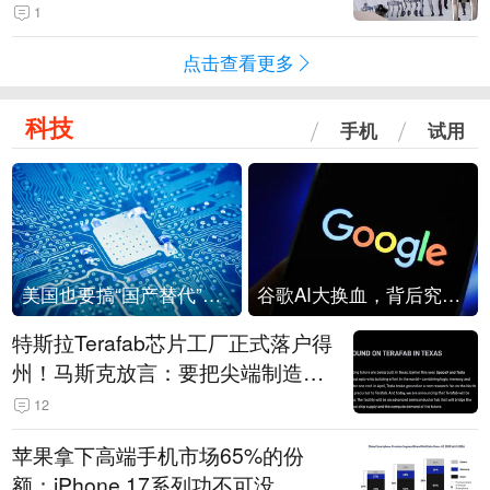
1
点击查看更多
科技
手机
试用
美国也要搞“国产替代”？先算清三笔账
谷歌AI大换血，背后究竟发生了什么？
特斯拉Terafab芯片工厂正式落户得
州！马斯克放言：要把尖端制造带
回美国
12
苹果拿下高端手机市场65%的份
额：iPhone 17系列功不可没