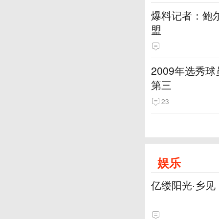
爆料记者：鲍
盟
2009年选秀
第三
23
娱乐
亿缕阳光·乡