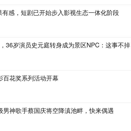
果有感，短剧已开始步入影视生态一体化阶段
，36岁演员史元庭转身成为景区NPC：这事不掉
电影百花奖系列活动开幕
民级男神歌手蔡国庆将空降滇池畔，快来偶遇