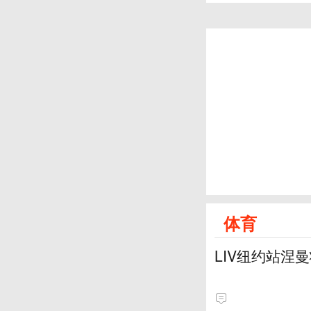
体育
LIV纽约站涅