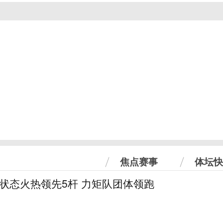
焦点赛事
体坛快
曼状态火热领先5杆 力矩队团体领跑