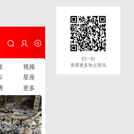
扫一扫
扫一扫
查看更多热点资讯
查看更多热点资讯
技
视频
车
星座
博
更多