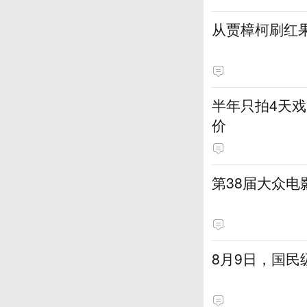
从贾樟柯刷红
半年只拍4天戏
价
第38届大众
8月9日，国