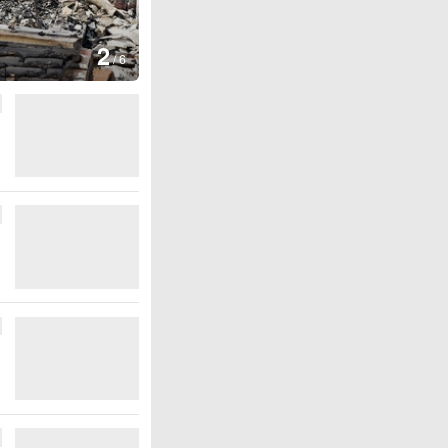
3
生爆炸
/
6