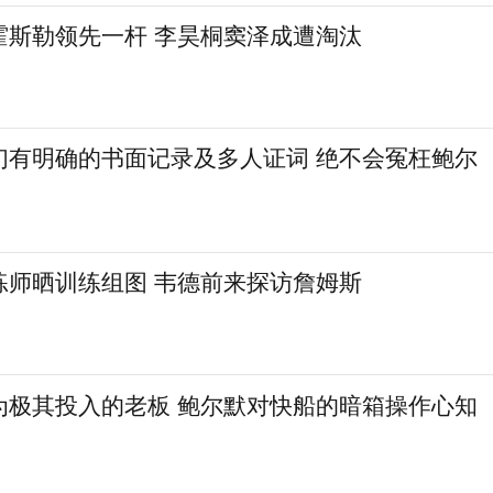
霍斯勒领先一杆 李昊桐窦泽成遭淘汰
们有明确的书面记录及多人证词 绝不会冤枉鲍尔
练师晒训练组图 韦德前来探访詹姆斯
为极其投入的老板 鲍尔默对快船的暗箱操作心知