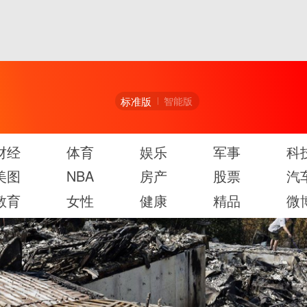
标准版
智能版
财经
体育
娱乐
军事
科
美图
NBA
房产
股票
汽
教育
女性
健康
精品
微