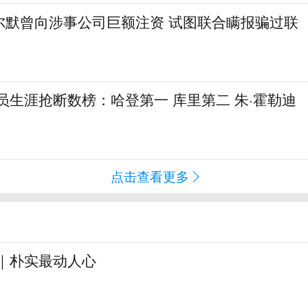
尔默曾向涉事公司巨额注资 试图联合瞒报骗过联
球员生涯抢断数榜：哈登第一 库里第二 朱·霍勒迪
点击查看更多
见｜朴实最动人心