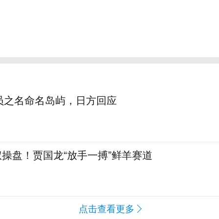
员之名命名岛屿，日方回应
全权操盘！贾国龙“放手一搏”鲜羊赛道
点击查看更多