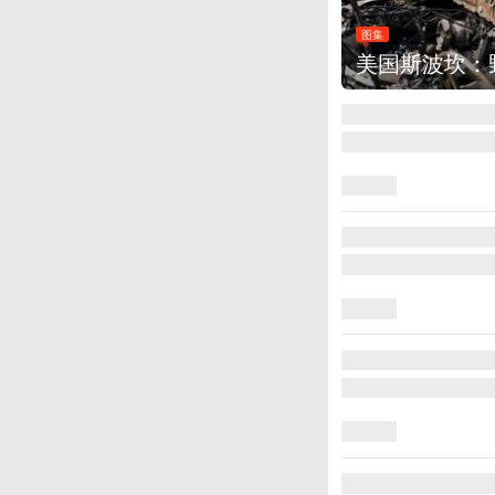
集
美国斯波坎：野火烧毁700多所房屋