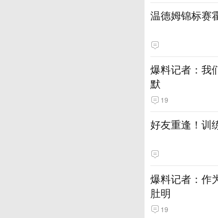
温德姆锦标赛
爆料记者：我
默
19
好友重逢！训
爆料记者：作
肚明
19