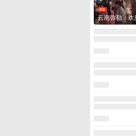
图集
江西铅山：千