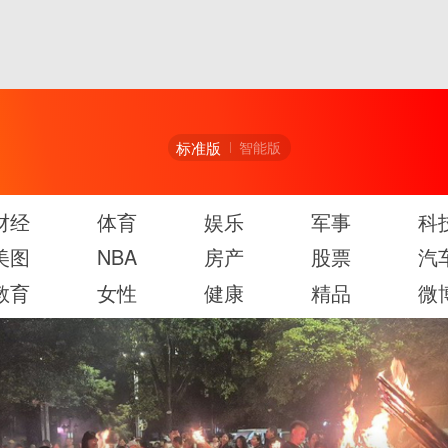
标准版
智能版
财经
体育
娱乐
军事
科
美图
NBA
房产
股票
汽
教育
女性
健康
精品
微