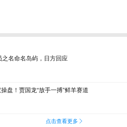
员之名命名岛屿，日方回应
全权操盘！贾国龙“放手一搏”鲜羊赛道
点击查看更多