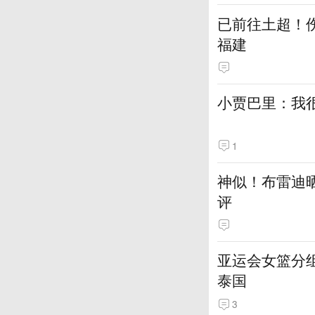
已前往土超！伤
福建
小贾巴里：我很
1
神似！布雷迪
评
亚运会女篮分组
泰国
3