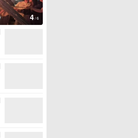
图集
5
上海：七彩稻田画迎最佳观赏期
/
6