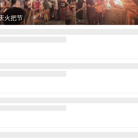
灯点亮葛仙村