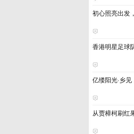
初心照亮出发
香港明星足球
亿缕阳光·乡
从贾樟柯刷红