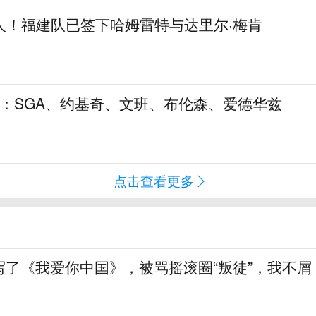
人！福建队已签下哈姆雷特与达里尔·梅肯
5：SGA、约基奇、文班、布伦森、爱德华兹
点击查看更多
写了《我爱你中国》，被骂摇滚圈“叛徒”，我不屑