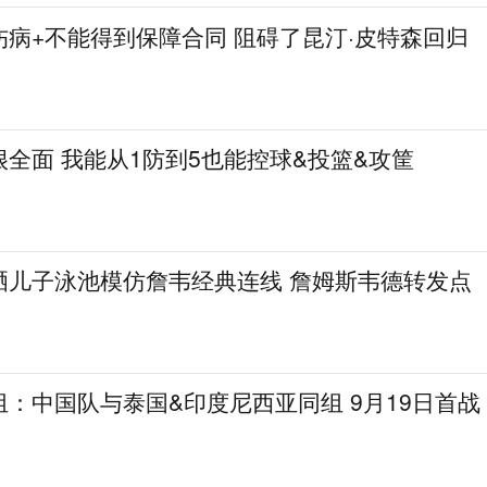
病+不能得到保障合同 阻碍了昆汀·皮特森回归
全面 我能从1防到5也能控球&投篮&攻筐
晒儿子泳池模仿詹韦经典连线 詹姆斯韦德转发点
：中国队与泰国&印度尼西亚同组 9月19日首战