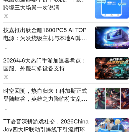
跨境三大场景一次说清
技嘉推出钛金雕1600PG5 AI TOP
电源：为发烧级主机与本地AI算力
打造旗舰供电方案
2026年6大热门手游加速器盘点：
国服、外服与多设备支持
时空回溯，热血归来！科加斯正式
登陆峡谷，英雄之力降临符文乱
斗！
TT语音深耕游戏社交，2026China
Joy四大IP联动引爆线下引流闭环