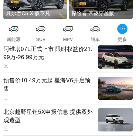
凡尔赛C5 X 驭不凡
探险者 四驱穿越版
新能源
SUV
MPV
轿车
更多
阿维塔07L正式上市 限时权益价21.
99万-26.99万元
预售价10.49万元起 星海V6开启预
售
北京越野星钽5X申报信息 提供双外
观造型