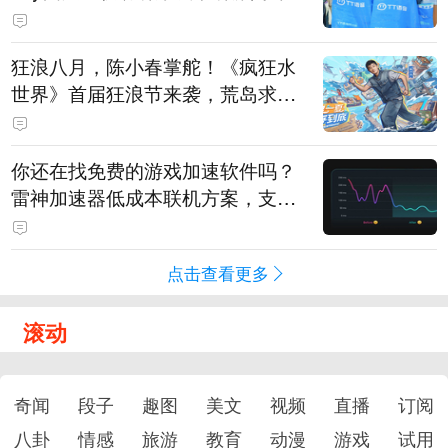
狂浪八月，陈小春掌舵！《疯狂水
世界》首届狂浪节来袭，荒岛求生
直播即将开启
你还在找免费的游戏加速软件吗？
雷神加速器低成本联机方案，支持
免费试用
点击查看更多
滚动
奇闻
段子
趣图
美文
视频
直播
订阅
八卦
情感
旅游
教育
动漫
游戏
试用