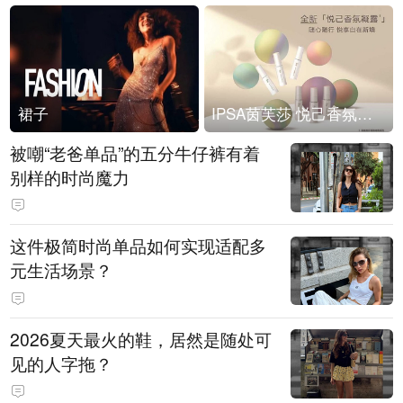
裙子
IPSA茵芙莎 悦己香氛凝露上市
被嘲“老爸单品”的五分牛仔裤有着
别样的时尚魔力
这件极简时尚单品如何实现适配多
元生活场景？
2026夏天最火的鞋，居然是随处可
见的人字拖？