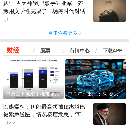
从“上古大神”到《歌手》亚军，齐
豫用文学性完成了一场跨时代对话
点击查看更多
财经
股票
行情中心
下载APP
苹果拿下高端手机市场65%的份额：iPhone 17系列功不可没
中国汽车出海：从“卖出去”到“走进去”
以媒爆料：伊朗最高领袖穆杰塔巴
被紧急送医，情况极度危急，“可能
随时会死去”
212