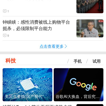
1
钟睒睒：感性消费被线上购物平台
扼杀，必须限制平台能力
9
点击查看更多
科技
手机
试用
美国也要搞“国产替代”？先算清三笔账
谷歌AI大换血，背后究竟发生了什么？