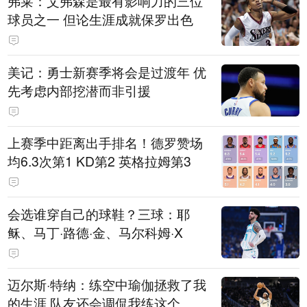
弗莱：艾弗森是最有影响力的三位
球员之一 但论生涯成就保罗出色
美记：勇士新赛季将会是过渡年 优
先考虑内部挖潜而非引援
上赛季中距离出手排名！德罗赞场
均6.3次第1 KD第2 英格拉姆第3
会选谁穿自己的球鞋？三球：耶
稣、马丁·路德·金、马尔科姆·X
迈尔斯·特纳：练空中瑜伽拯救了我
的生涯 队友还会调侃我练这个