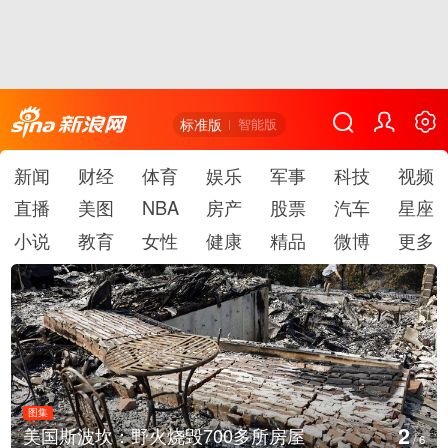
标准版
智能版
新闻
财经
体育
娱乐
军事
科技
视频
直播
美图
NBA
房产
股票
汽车
星座
小说
教育
女性
健康
精品
微博
更多
图集
2
美国斯波坎：野火烧毁700多所房屋
/
6