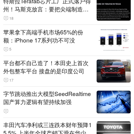
特斯拉Terafab芯片工厂正式落户得
州！马斯克放言：要把尖端制造带
回美国
18
苹果拿下高端手机市场65%的份
额：iPhone 17系列功不可没
5
平台都不自己造了！本田史上首次
外包整车平台 接盘的是印度公司
17
字节跳动推出大模型SeedRealtime
国产算力逻辑有望持续加强
丰田汽车净利或三连跌本财年预降1
5.5% 上半年全球产销下滑在华少卖