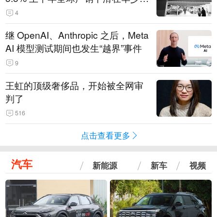
14.3万辆
4
继 OpenAI、Anthropic 之后，Meta
AI 模型测试期间也发生“越界”事件
9
王虹的顶级奢侈品，开始被全网审
判了
516
点击查看更多
汽车
新能源
新车
视频