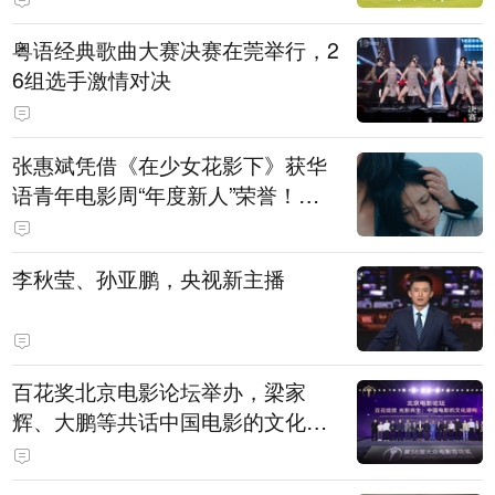
粤语经典歌曲大赛决赛在莞举行，2
6组选手激情对决
张惠斌凭借《在少女花影下》获华
语青年电影周“年度新人”荣誉！该
电影全程在广州取景，采用粤语对
白，主演均为广州本土演员
李秋莹、孙亚鹏，央视新主播
百花奖北京电影论坛举办，梁家
辉、大鹏等共话中国电影的文化建
构