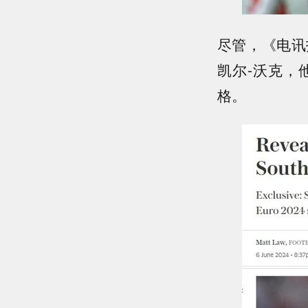
尽管，《电讯
凯尔-沃克，
格。