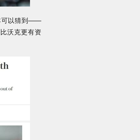
本可以猜到——
谁比沃克更有资