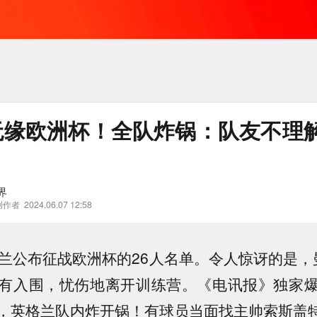
无缘欧洲杯！全队炸锅：队友不理
界
创作者
2024.06.07 12:58
格兰公布征战欧洲杯的26人名单。令人惊讶的是，
有入围，忧伤地离开训练营。《电讯报》独家
，英格兰队内炸开锅！有球员当面找主帅索斯盖