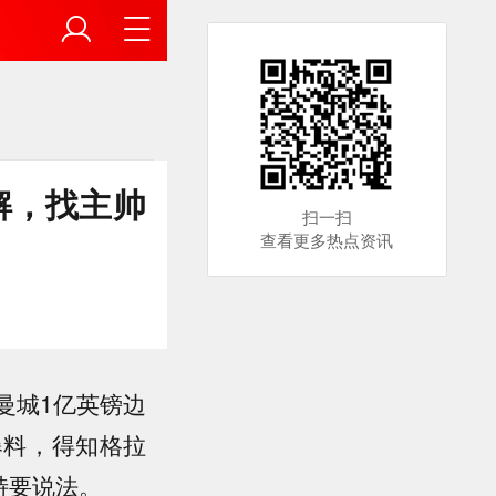
解，找主帅
扫一扫
查看更多热点资讯
曼城1亿英镑边
爆料，得知格拉
特要说法。