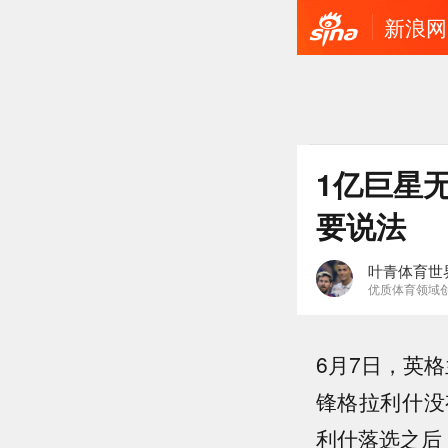
新浪网
1亿巨星
要说法
叶青体育世
优质体育领域
6月7日，英
锋格拉利什没
利什落选之后