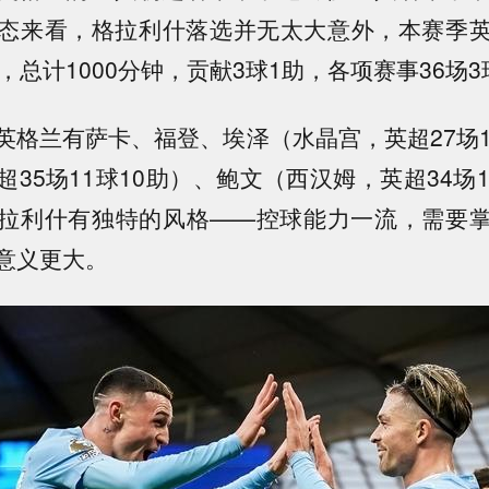
态来看，格拉利什落选并无太大意外，本赛季
，总计1000分钟，贡献3球1助，各项赛事36场3
英格兰有萨卡、福登、埃泽（水晶宫，英超27场1
35场11球10助）、鲍文（西汉姆，英超34场
拉利什有独特的风格——控球能力一流，需要
意义更大。