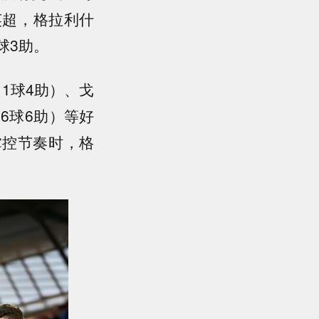
英超，格拉利什
球3助。
1球4助）、戈
16球6助）等好
掌控节奏时，格