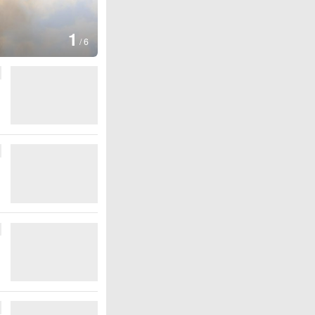
1
/
6