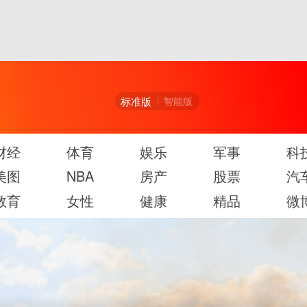
标准版
智能版
财经
体育
娱乐
军事
科
美图
NBA
房产
股票
汽
教育
女性
健康
精品
微