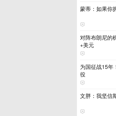
蒙蒂：如果你
对阵布朗尼的机
+美元
为国征战15年
役
文胖：我坚信