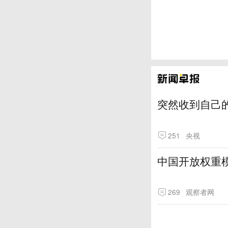
突然收到自己
251
央视
中国开放权重模
269
观察者网