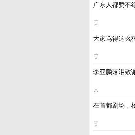
广东人都赞不绝
大家骂得这么狠
李亚鹏落泪致
在首都剧场，