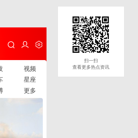
扫一扫
扫一扫
查看更多热点资讯
查看更多热点资讯
技
视频
车
星座
博
更多