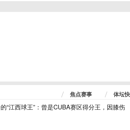
焦点赛事
体坛快
分的“江西球王”：曾是CUBA赛区得分王，因膝伤