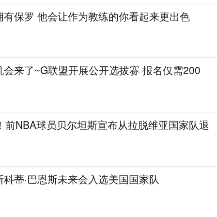
拥有保罗 他会让作为教练的你看起来更出色
会来了~G联盟开展公开选拔赛 报名仅需200
！前NBA球员贝尔坦斯宣布从拉脱维亚国家队退
斯科蒂·巴恩斯未来会入选美国国家队