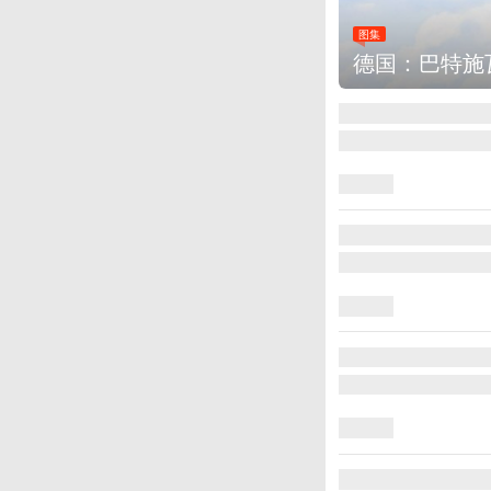
图集
德国：巴特施