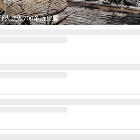
野火烧毁700多所房屋