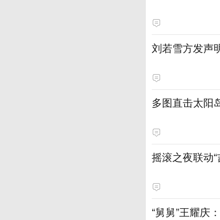
刘若雪方发声
多图直击太阳
摇滚之夜联动
“舅舅”王耀