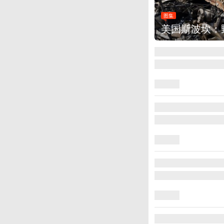
图集
美国斯波坎：