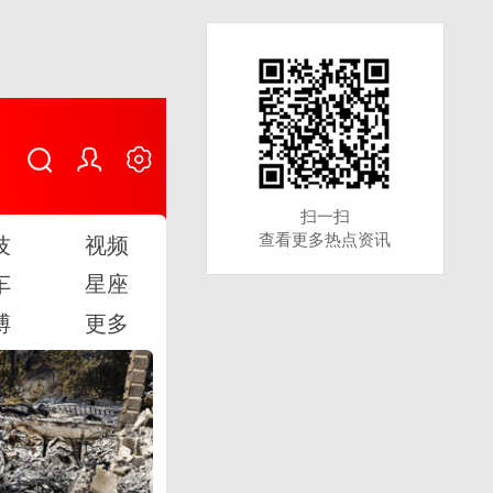
扫一扫
扫一扫
查看更多热点资讯
查看更多热点资讯
技
视频
车
星座
博
更多