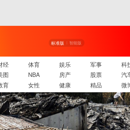
标准版
智能版
财经
体育
娱乐
军事
科
美图
NBA
房产
股票
汽
教育
女性
健康
精品
微