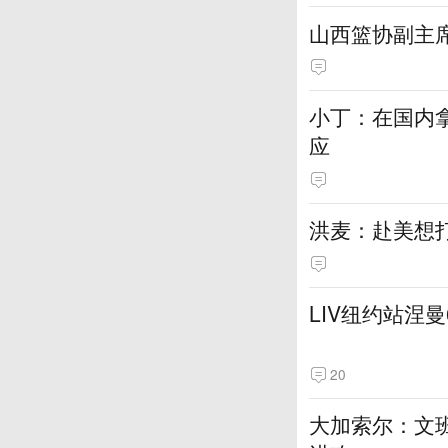
山西篮协副主
小丁：在国内拿
应
洪麦：赴美想打
LIV纽约站涅
20
大加索尔：文