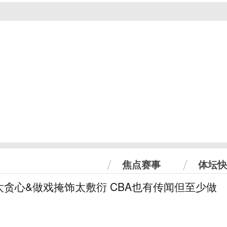
焦点赛事
体坛快
贪心&做戏掩饰太敷衍 CBA也有传闻但至少做