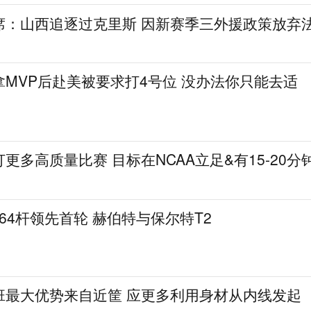
席：山西追逐过克里斯 因新赛季三外援政策放弃
MVP后赴美被要求打4号位 没办法你只能去适
更多高质量比赛 目标在NCAA立足&有15-20分
曼64杆领先首轮 赫伯特与保尔特T2
班最大优势来自近筐 应更多利用身材从内线发起