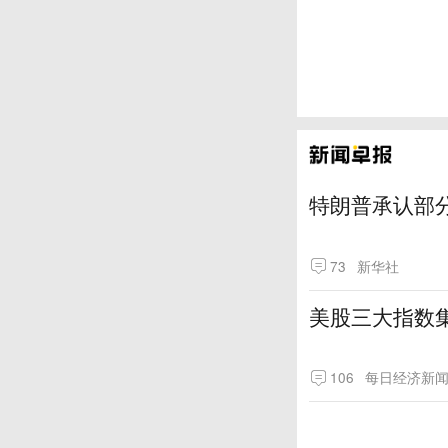
特朗普承认部分
73
新华社
美股三大指数
106
每日经济新