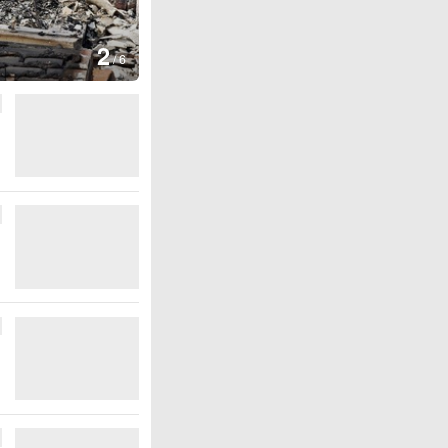
图集
2
叙利亚：大马士革发生爆炸
/
6