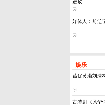
进攻
媒体人：前辽宁
娱乐
葛优黄渤刘浩
古装剧《风华