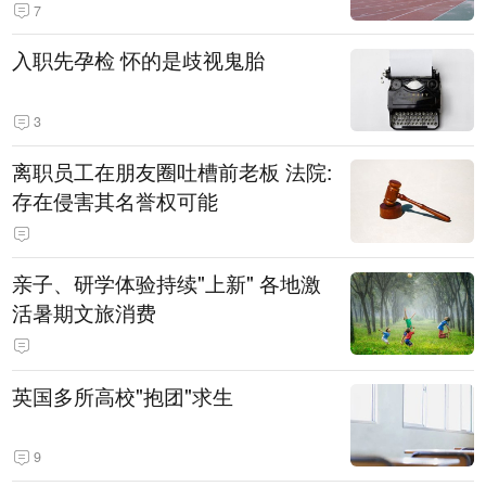
7
入职先孕检 怀的是歧视鬼胎
3
离职员工在朋友圈吐槽前老板 法院:
存在侵害其名誉权可能
亲子、研学体验持续"上新" 各地激
活暑期文旅消费
英国多所高校"抱团"求生
9