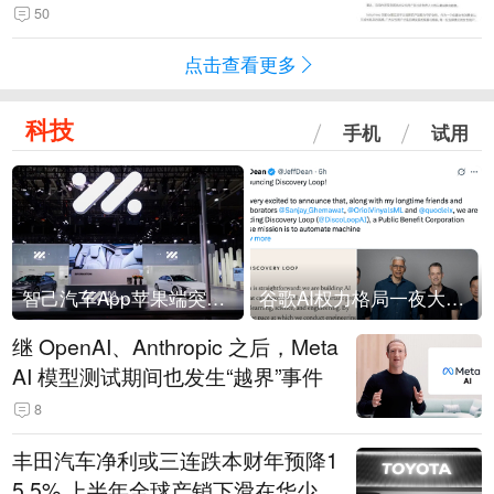
50
点击查看更多
科技
手机
试用
智己汽车App苹果端突然“下架”
谷歌AI权力格局一夜大洗牌
继 OpenAI、Anthropic 之后，Meta
AI 模型测试期间也发生“越界”事件
8
丰田汽车净利或三连跌本财年预降1
5.5% 上半年全球产销下滑在华少卖