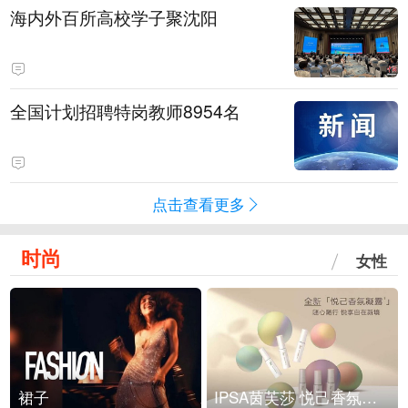
海内外百所高校学子聚沈阳
全国计划招聘特岗教师8954名
点击查看更多
时尚
女性
裙子
IPSA茵芙莎 悦己香氛凝露上市