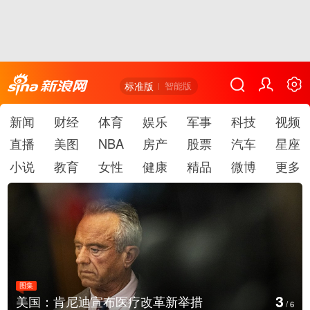
标准版
智能版
新闻
财经
体育
娱乐
军事
科技
视频
直播
美图
NBA
房产
股票
汽车
星座
小说
教育
女性
健康
精品
微博
更多
图集
4
美国：肯尼迪宣布医疗改革新举措
/
6