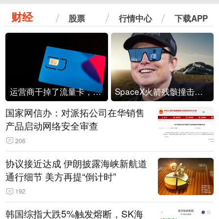
财经
股票
行情中心
下载APP
运营商干掉了流量卡，他们真的玩不起了
SpaceX火箭残骸撞击月球
国家网信办：对派拓公司在华销售
产品启动网络安全审查
206
协议接近达成 伊朗披露海峡新航道
通行细节 美方再提“倒计时”
192
韩国综指大跌5%触发熔断，SK海