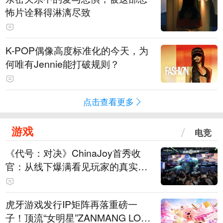
怖片诠释得淋漓尽致
K-POP偶像高度标准化的今天，为
何唯有Jennie能打破规则？
点击查看更多
游戏
电竞
《代号：对决》ChinaJoy首秀收
官：从线下爆满看见玩家的真实期
待
虎牙游戏发行IP矩阵再落重磅一
子！顶流“女明星”ZANMANG LOO