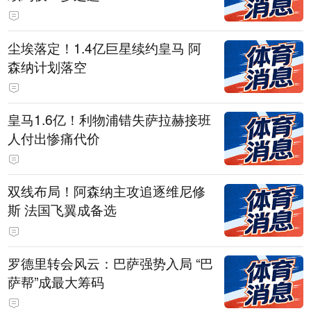
尘埃落定！1.4亿巨星续约皇马 阿
森纳计划落空
皇马1.6亿！利物浦错失萨拉赫接班
人付出惨痛代价
双线布局！阿森纳主攻追逐维尼修
斯 法国飞翼成备选
罗德里转会风云：巴萨强势入局 “巴
萨帮”成最大筹码