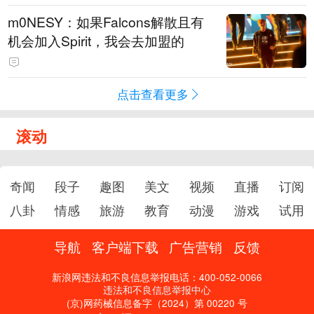
m0NESY：如果Falcons解散且有
机会加入Spirit，我会去加盟的
点击查看更多
滚动
奇闻
段子
趣图
美文
视频
直播
订阅
八卦
情感
旅游
教育
动漫
游戏
试用
导航
客户端下载
广告营销
反馈
新浪网违法和不良信息举报电话：400-052-0066
违法和不良信息举报中心
(京)网药械信息备字（2024）第 00220 号