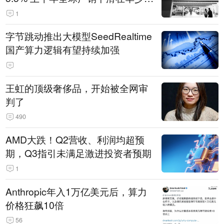
14.3万辆
1
字节跳动推出大模型SeedRealtime
国产算力逻辑有望持续加强
王虹的顶级奢侈品，开始被全网审
判了
490
AMD大跌！Q2营收、利润均超预
期，Q3指引未满足激进投资者预期
1
Anthropic年入1万亿美元后，算力
价格狂飙10倍
56