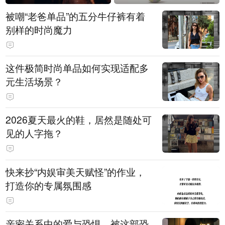
被嘲“老爸单品”的五分牛仔裤有着
别样的时尚魔力
这件极简时尚单品如何实现适配多
元生活场景？
2026夏天最火的鞋，居然是随处可
见的人字拖？
快来抄“内娱审美天赋怪”的作业，
打造你的专属氛围感
亲密关系中的爱与恐惧，被这部恐