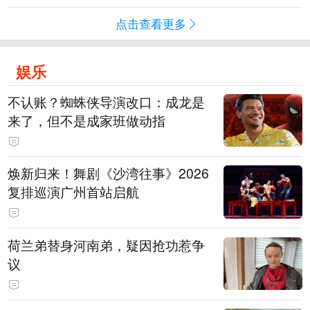
点击查看更多
娱乐
不认账？蜘蛛侠导演改口：成龙是
来了，但不是成家班做动指
焕新归来！舞剧《沙湾往事》2026
复排巡演广州首站启航
荷兰弟替身河南弟，疑因抢功惹争
议