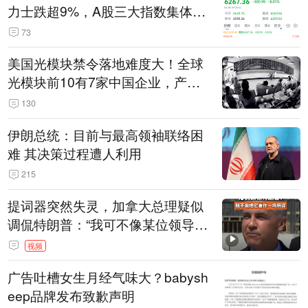
力士跌超9%，A股三大指数集体低
开
73
美国光模块禁令落地难度大！全球
光模块前10有7家中国企业，产业
界人士：想“脱钩”并不容易
130
伊朗总统：目前与最高领袖联络困
难 其决策过程遭人利用
215
提词器突然失灵，加拿大总理疑似
调侃特朗普：“我可不像某位领导
人，把这当成一场阴谋”，全场哄笑
视频
广告吐槽女生月经气味大？babysh
eep品牌发布致歉声明