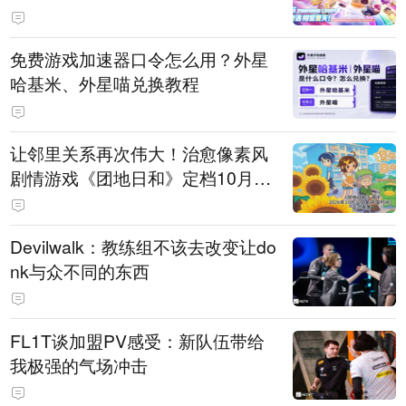
PY 正版3D消除手游《消消奇遇》
惊喜曝光
免费游戏加速器口令怎么用？外星
哈基米、外星喵兑换教程
让邻里关系再次伟大！治愈像素风
剧情游戏《团地日和》定档10月30
日发售
Devilwalk：教练组不该去改变让do
nk与众不同的东西
FL1T谈加盟PV感受：新队伍带给
我极强的气场冲击