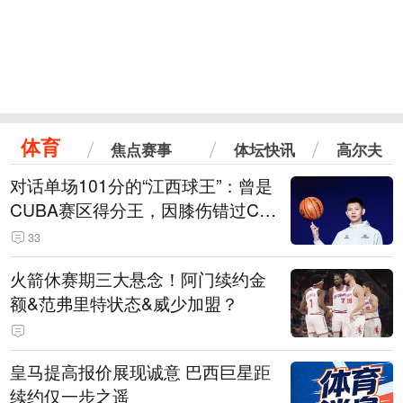
体育
焦点赛事
体坛快讯
高尔夫
对话单场101分的“江西球王”：曾是
CUBA赛区得分王，因膝伤错过CB
A选秀
33
火箭休赛期三大悬念！阿门续约金
额&范弗里特状态&威少加盟？
皇马提高报价展现诚意 巴西巨星距
续约仅一步之遥