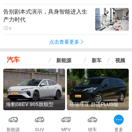
告别剧本式演示，具身智能进入生
产力时代
9
点击查看更多
汽车
新能源
新车
视频
海豹08EV 905旗舰型
格瑞维亚 舒适PLUS版
新能源
SUV
MPV
轿车
更多