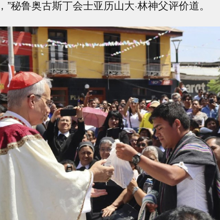
，”秘鲁奥古斯丁会士亚历山大·林神父评价道。