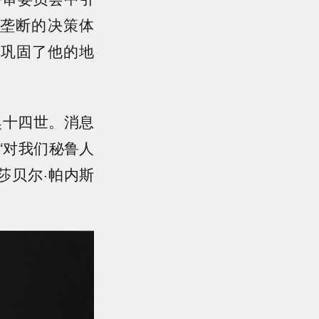
垄断的决策体
步巩固了他的地
奥十四世。消息
“对我们秘鲁人
莎贝尔·帕内斯