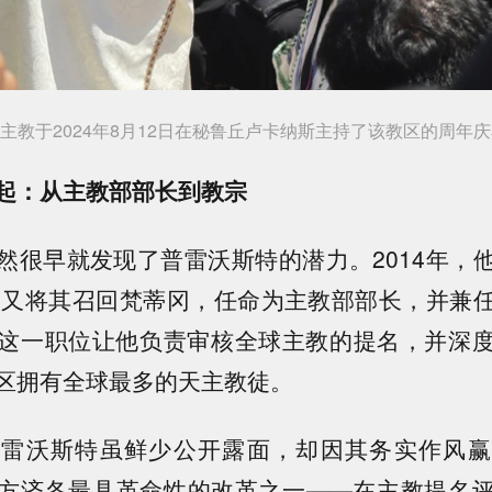
主教于2024年8月12日在秘鲁丘卢卡纳斯主持了该教区的周年
起：从主教部部长到教宗
然很早就发现了普雷沃斯特的潜力。2014年，
年，又将其召回梵蒂冈，任命为主教部部长，并兼
这一职位让他负责审核全球主教的提名，并深
区拥有全球最多的天主教徒。
普雷沃斯特虽鲜少公开露面，却因其务实作风赢
方济各最具革命性的改革之一——在主教提名