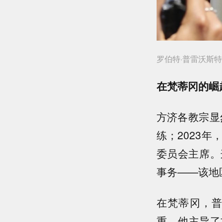
罗伯特·普雷沃斯特
在梵蒂冈的崛
方济各教宗显
练；2023
委员会主席。
事务——该地
在梵蒂冈，
重。他主导了