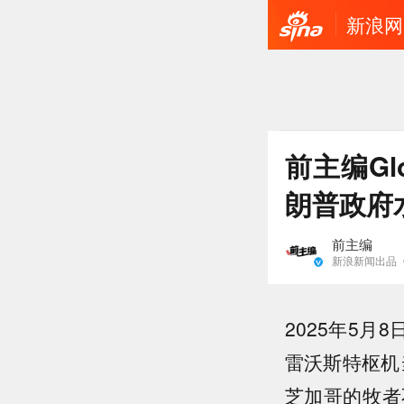
新浪网
前主编G
朗普政府
前主编
新浪新闻出品
2025年5月
雷沃斯特枢机
芝加哥的牧者