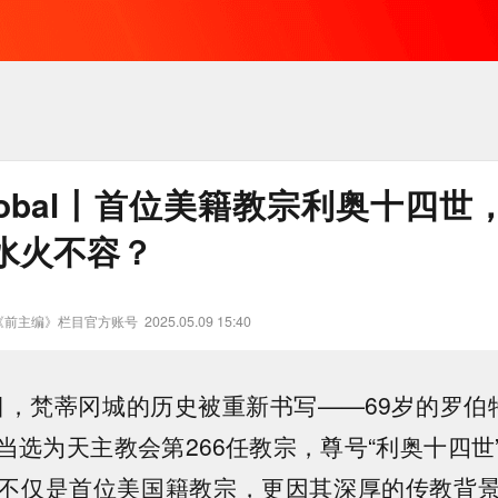
lobal丨首位美籍教宗利奥十四世
水火不容？
《前主编》栏目官方账号
2025.05.09 15:40
8日，梵蒂冈城的历史被重新书写——69岁的罗伯
当选为天主教会第266任教宗，尊号“利奥十四世
不仅是首位美国籍教宗，更因其深厚的传教背