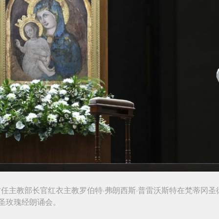
，时任主教部长官红衣主教罗伯特·弗朗西斯·普雷沃斯特在梵蒂冈
圣玫瑰经朗诵会。