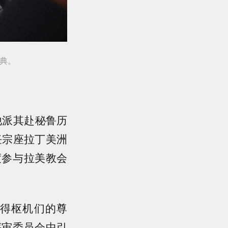
庆典。
他派其赴秘鲁历
任宗座拉丁美洲
度参与拉美教会
得枢机们的尊
评审委员会中引