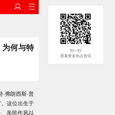
，为何与特
扫一扫
查看更多热点资讯
特·弗朗西斯·普
”。这位出生于
景、亲民作风以