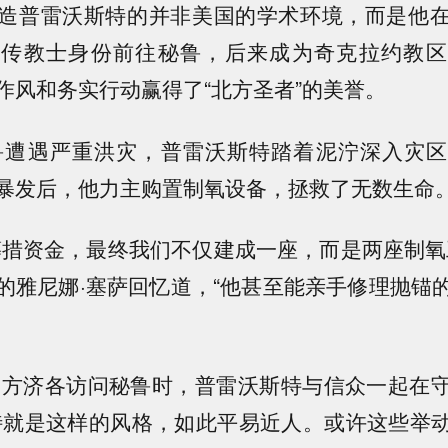
造普雷沃斯特的并非美国的学术环境，而是他
以传教士身份前往秘鲁，后来成为奇克拉约教区
作风和务实行动赢得了“北方圣者”的美誉。
秘鲁遭遇严重洪灾，普雷沃斯特踏着泥泞深入灾
暴发后，他力主购置制氧设备，拯救了无数生命
筹措资金，最终我们不仅建成一座，而是两座制氧
的雅尼娜·塞萨回忆道，“他甚至能亲手修理抛锚
教宗方济各访问秘鲁时，普雷沃斯特与信众一起在
特就是这样的风格，如此平易近人。或许这些举