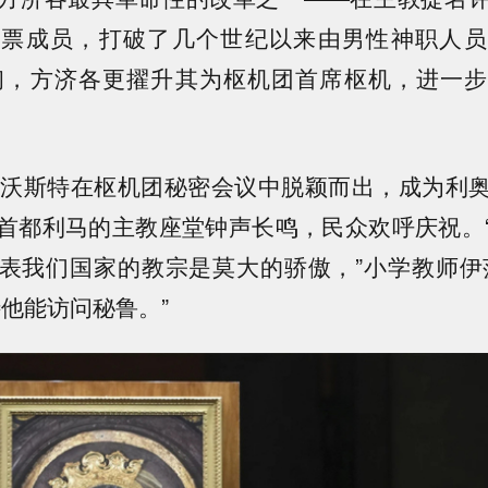
投票成员，打破了几个世纪以来由男性神职人员
年初，方济各更擢升其为枢机团首席枢机，进一
雷沃斯特在枢机团秘密会议中脱颖而出，成为利
首都利马的主教座堂钟声长鸣，民众欢呼庆祝。
表我们国家的教宗是莫大的骄傲，”小学教师伊
待他能访问秘鲁。”