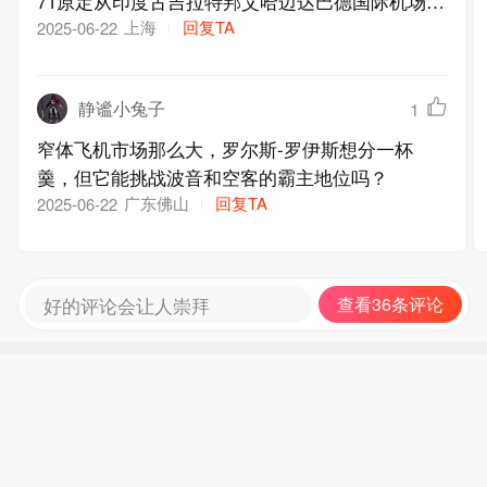
71原定从印度古吉拉特邦艾哈迈达巴德国际机场起
飞，计划飞往英国伦敦‌（A171航班的787-8飞机就
上海
回复TA
2025-06-22
坠毁在艾哈迈达巴德国际机场边上1.5公里处的一
个印度医学院），而不是文章说的“该航班是伦敦
静谧小兔子
1
飞往艾哈迈达巴德的印度航空公司航班”。飞行的
方向反了，请纠正错误，并且以后工作要注意，特
窄体飞机市场那么大，罗尔斯-罗伊斯想分一杯
别是审稿的编辑与责任编辑。有些敏感的文字会犯
羹，但它能挑战波音和空客的霸主地位吗？
大错。
广东佛山
回复TA
2025-06-22
好的评论会让人崇拜
查看36条评论