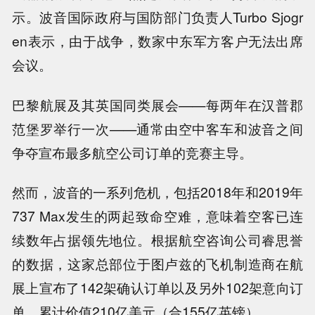
示。波音国际政府与国防部门负责人Turbo Sjogr
en表示，由于战争，数家中东军方客户无法出席
会议。
巴黎航展及其英国同类展会——每两年在汉普郡
范堡罗举行一次——通常由空中客车和波音之间
争夺宣布最多航空公司订单的竞赛主导。
然而，波音的一系列危机，包括2018年和2019年
737 Max发生的两起致命空难，意味着空客已连
续数年占据领先地位。根据航空咨询公司睿思誉
的数据，这家总部位于图卢兹的飞机制造商在航
展上宣布了142架确认订单以及另外102架意向订
单，累计价值210亿美元（合155亿英镑）。