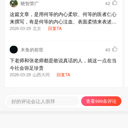
晓智荣广
42
这篇文章，是用何等的内心柔软、何等的医者仁心
来撰写，有是何等的内心泣血、表面柔情来表述。
——“我是一个医生，看惯了生命的无常。当这种
北京
回复TA
2026-03-29
无常降临到一个如此鲜活、滚烫、仿佛永远不会停
下来的灵魂，我握着笔的手，依然感到一阵无力。
木鱼的前世
40
今天是张雪峰老师举行追悼会的日子，我想为有过
一面之缘的你写点不带手术刀般锋利，却弥漫着体
下老师和张老师都是敢说真话的人，就这一点在当
温的文字。”
今社会弥足珍贵
山西大同
回复TA
2026-03-28
好的评论会让人崇拜
查看999条评论