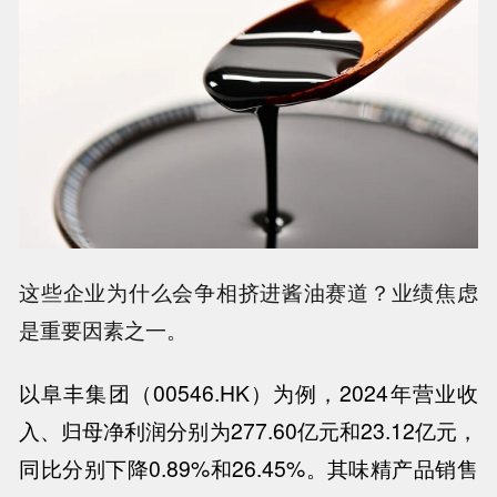
这些企业为什么会争相挤进酱油赛道？业绩焦虑
是重要因素之一。
以阜丰集团（
00546.HK
）为例，
2024
年营业收
入、归母净利润分别为
277.60
亿元和
23.12
亿元，
同比分别下降
0.89%
和
26.45%
。其味精产品销售