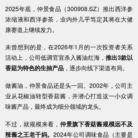
2025
年底，仲景食品（
300908.SZ
）推出西洋参
浓缩液和西洋参茶，业内外几乎笃定其将在大健
康赛道上继续发力。
未曾想到的是，在
2026
年
1
月的一次投资者关系
活动上，公司低调官宣杀入酱油红海，
推出
3
款以
香菇为特色的生抽产品
，逐步向线下渠道布局。
做酱油，仲景食品还是头一回。
2002
年，公司主
业从花椒油转型香菇酱，并潜心打造这一小众调
味酱产品，最终成为细分领域的龙头。
不过，就规模来看，
仲景旗下香菇酱规模远不及
辣酱之王老干妈。
2024
年公司调味食品（主要是