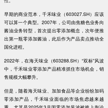
性。
早期的商业范本，千禾味业（
603027.SH
）应该
可以算一个典型。
2007
年，公司由焦糖色业务向
酱油业务转型，首次提出零添加概念，次年便推
出第一瓶零添加酱油，此后作为产品卖点推动全
国化进程。
2022
年，在海天味业（
603288.SH
）“双标”风波
中，千禾味业零添加产品精准抓住市场机会，销
售规模大幅攀升。
但是，随着海天味业、加加食品等企业纷纷加码
零添加产品，千禾味业面临的市场焦虑越来越
重，尤其是
2025
年
3
月因零添加风波被推上舆论