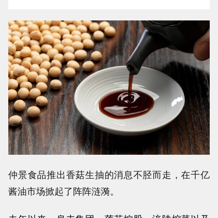
仲景食品推出香菇生抽的消息不胫而走，在千亿
酱油市场掀起了阵阵涟漪。