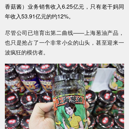
香菇酱）业务销售收入
6.25
亿元，只有老干妈同
年收入
53.91
亿元的约
12%
。
尽管公司已培育出第二曲线——上海葱油产品，
也只是抢占了一个非常小众的山头，甚至迎来一
波疯狂的模仿者。