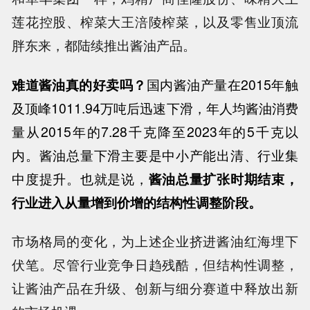
莲花控股、榨菜大王涪陵榨菜，以及零售业顶流
胖东来，都陆续推出酱油产品。
难道酱油真的好卖吗？
国内酱油产量在
2015
年触
及顶峰
1011.94
万吨后迅速下滑，年人均酱油消费
量从
2015
年的
7.28
千克降至
2023
年的
5
千克以
内。酱油总量下滑主要是中小产能出清、行业集
中度提升。也就是说，
酱油总量扩张时期结束，
行业进入从量增到价增的结构性调整阶段。
市场格局的变化，为上述企业挤进酱油红海埋下
伏笔。尽管行业竞争日趋残酷，但结构性调整，
让酱油产品在升级、创新与细分赛道中释放出新