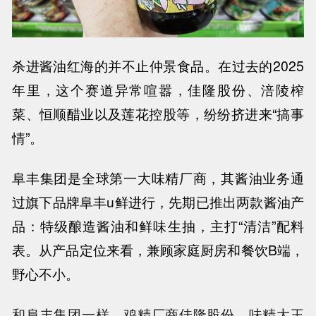
杀进酱油红海的并不止仲景食品。在过去的
2025
年里，这个赛道异常喧嚣，佳隆股份、涪陵榨
菜、恒顺醋业以及莲花控股等，纷纷挤进来“搞事
情”。
阜丰集团是全球第一大味精厂商，其酱油业务通
过旗下品牌阜丰
u
鲜进行，先期已推出两款酱油产
品：特级酿造酱油和鲜味生抽，主打“清洁”配料
表。从产品定位来看，兼顾家庭厨房和餐饮
B
端，
野心不小。
和阜丰集团一样，鸡精厂商佳隆股份、味精大王