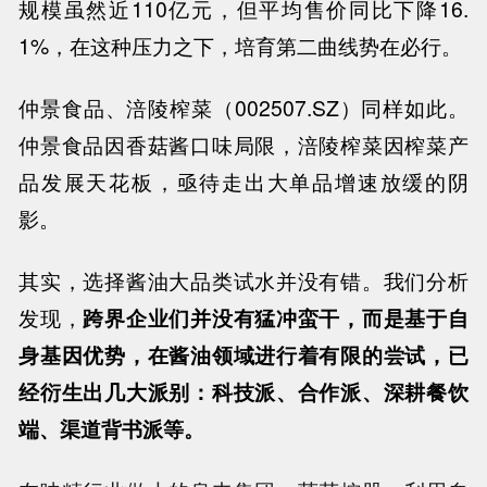
规模虽然近
110
亿元，但平均售价同比下降
16.
1%
，在这种压力之下，培育第二曲线势在必行。
仲景食品、涪陵榨菜（
002507.SZ
）同样如此。
仲景食品因香菇酱口味局限，涪陵榨菜因榨菜产
品发展天花板，亟待走出大单品增速放缓的阴
影。
其实，选择酱油大品类试水并没有错。我们分析
发现，
跨界企业们并没有猛冲蛮干，而是基于自
身基因优势，在酱油领域进行着有限的尝试，已
经衍生出几大派别：科技派、合作派、深耕餐饮
端、渠道背书派等。