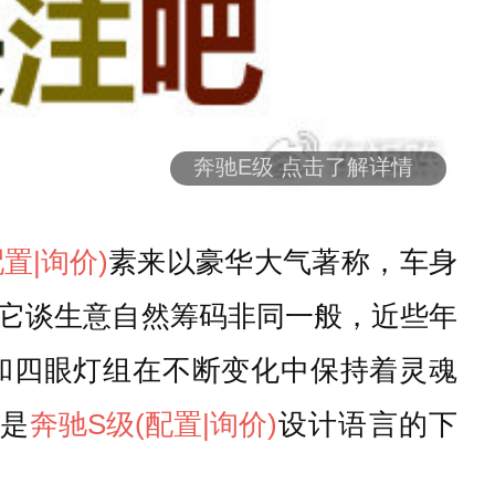
奔驰E级 点击了解详情
配置
|询价)
素来以豪华大气著称，车身
它谈生意自然筹码非同一般，近些年
和四眼灯组在不断变化中保持着灵魂
多是
奔驰S级
(配置
|询价)
设计语言的下