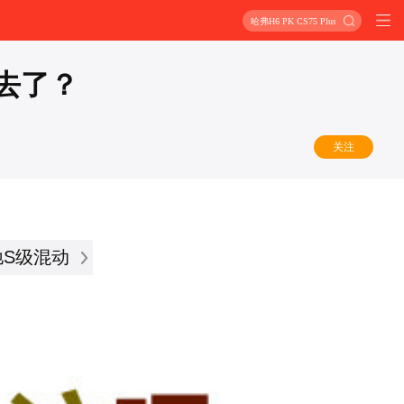
哈弗H6 PK CS75 Plus
去了？
关注
驰S级混动