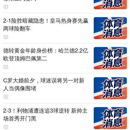
2-1险胜暗藏隐患！皇马热身赛先赢
两球险翻车
德转黄金年龄身价榜：哈兰德2.2亿
欧登顶姆巴佩第二
C罗大婚前夕，球迷误将另一对新
人当偶像围堵
2-3！利物浦遭连追3球逆转 新帅主
场首秀开门黑