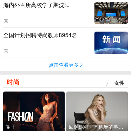
海内外百所高校学子聚沈阳
全国计划招聘特岗教师8954名
点击查看更多
时尚
女性
裙子
回溯妮可・基德曼的事业轨迹