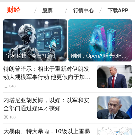
财经
股票
行情中心
下载APP
宇树科技，今日打新！
刚刚，OpenAI曝光GPT-6！传10万亿参数，8月强行发布
特朗普暗示：相比于重新对伊朗发
动大规模军事行动 他更倾向于加大
经济施压
343
内塔尼亚胡反悔，以媒：以军和安
全部门通过媒体才获知
108
大暴雨、特大暴雨，10级以上雷暴