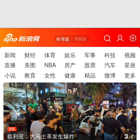
标准版
智能版
新闻
财经
体育
娱乐
军事
科技
视频
直播
美图
NBA
房产
股票
汽车
星座
小说
教育
女性
健康
精品
微博
更多
图集
4
叙利亚：大马士革发生爆炸
/
6