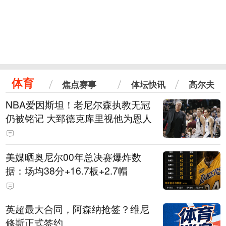
体育
焦点赛事
体坛快讯
高尔夫
NBA爱因斯坦！老尼尔森执教无冠
仍被铭记 大郅德克库里视他为恩人
美媒晒奥尼尔00年总决赛爆炸数
据：场均38分+16.7板+2.7帽
英超最大合同，阿森纳抢签？维尼
修斯正式签约