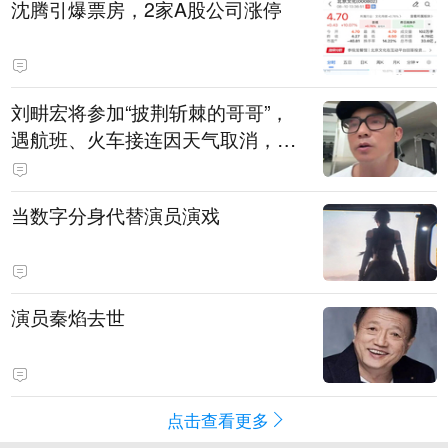
沈腾引爆票房，2家A股公司涨停
刘畊宏将参加“披荆斩棘的哥哥”，
遇航班、火车接连因天气取消，本
人回应：录节目太披荆斩棘了，还
得先乘风破浪
当数字分身代替演员演戏
演员秦焰去世
点击查看更多