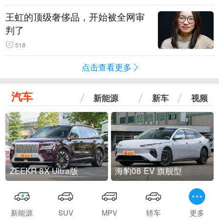
王虹的顶级奢侈品，开始被全网审
判了
518
点击查看更多
汽车
新能源
新车
视频
ZEEKR 8X Ultra版
海豹08 EV 旗舰型
新能源
SUV
MPV
轿车
更多