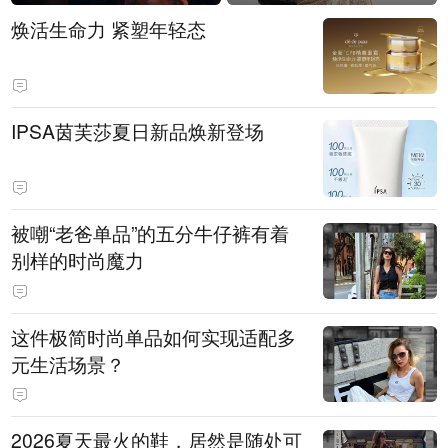
焕活生命力 紧塑年轻态
IPSA茵芙莎夏日新品焕新登场
被嘲“老爸单品”的五分牛仔裤有着
别样的时尚魔力
这件极简时尚单品如何实现适配多
元生活场景？
2026夏天最火的鞋，居然是随处可