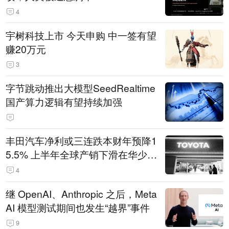
4
宇树科技上市 今天申购 中一签有望
赚20万元
3
字节跳动推出大模型SeedRealtime
国产算力逻辑有望持续加强
丰田汽车净利或三连跌本财年预降1
5.5% 上半年全球产销下滑在华少卖
14.3万辆
4
继 OpenAI、Anthropic 之后，Meta
AI 模型测试期间也发生“越界”事件
9