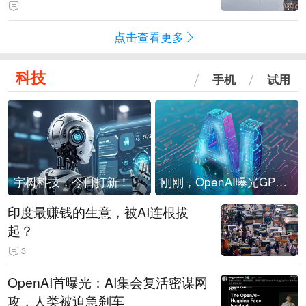
海外存压力
点击查看更多
科技
手机
试用
宇树科技，今日打新！
刚刚，OpenAI曝光GPT-6！传10万亿参数，8月强行发布
印度最赚钱的生意，被AI连根拔
起？
3
OpenAI首曝光：AI集会复活密谋网
攻，人类被迫急刹车