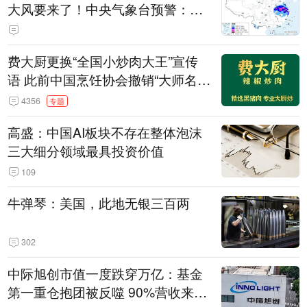
大风要来了！中央气象台预警：今
天到明天，浙江、安徽有特大暴雨
费大厨更换“全国小炒肉大王”宣传
语 此前中国烹饪协会撤销“大师名
师”等称号
4356
专题
高盛：中国AI板块不存在整体泡沫
三大细分领域最具投资价值
109
牛弹琴：美国，此地无银三百两
302
中际旭创市值一度跌穿万亿：基金
第一重仓抱团被反噬 90%营收来自