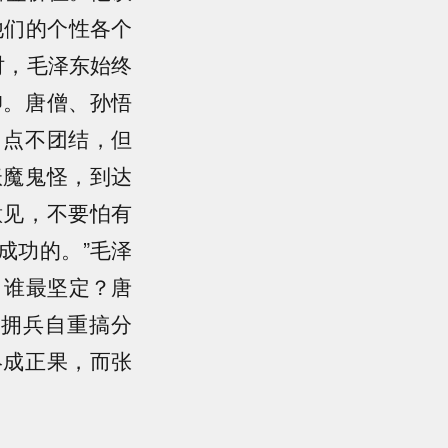
他们的个性各个
时，毛泽东始终
仰。唐僧、孙悟
了点不团结，但
妖魔鬼怪，到达
意见，不要怕有
成功的。”毛泽
，谁最坚定？唐
焘拥兵自重搞分
终成正果，而张