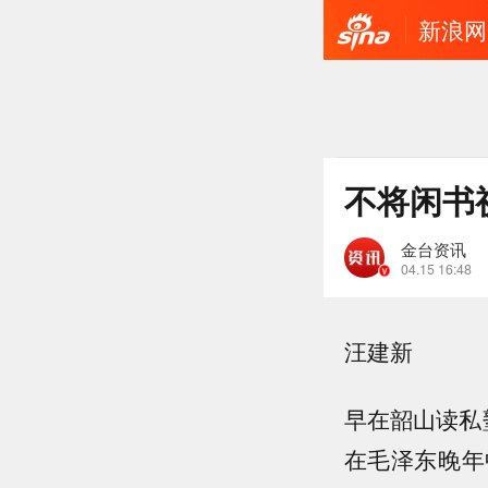
新浪网
不将闲书
金台资讯
04.15 16:48
汪建新
早在韶山读私
在毛泽东晚年