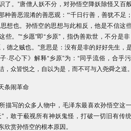
识了。”唐僧人妖不分，对孙悟空降妖除怪又百
那种善恶混淆的善恶观：“‘千日行善，善犹不足
愿思想也。孙悟空的思想与此相反，他是不信这
这些。”“乡愿”即“乡原”，指伪善欺世，不分是非
愿，德之贼也。”意思是：没有是非的好好先生，
子·尽心下》解释“乡原”为：“同乎流俗，合乎
洁，众皆悦之，自以为是，而不可与入尧舜之道
天条闹革命
所描写的众多人物中，毛泽东最喜欢孙悟空这
天”，敢于藐视所有神妖鬼怪，打破一切旧有传
东欣赏孙悟空的根本原因。