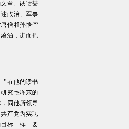
的文章、谈话甚
阐述政治、军事
对唐僧和孙悟空
富蕴涵，进而把
” 在他的读书
如研究毛泽东的
脉，同他所领导
国共产党为实现
的目标一样，要