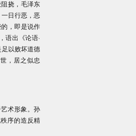
般阻挠，毛泽东
；一日行恶，恶
些的，即是说作
，语出《论语·
是足以败坏道德
污世，居之似忠
。
一艺术形象。孙
统秩序的造反精