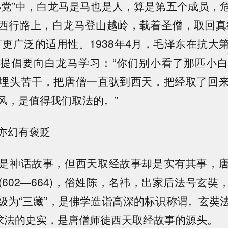
小党”中，白龙马是马也是人，算是第五个成员，
西行路上，白龙马登山越岭，载着圣僧，取回真
有更广泛的适用性。1938年4月，毛泽东在抗大
提倡要向白龙马学习：“你们别小看了那匹小
埋头苦干，把唐僧一直驮到西天，把经取了回
风，是值得我们取法的。”
亦幻有褒贬
是神话故事，但西天取经故事却是实有其事，
(602—664)，俗姓陈，名祎，出家后法号玄奘
级为“三藏”，是佛学造诣高深的标识称谓。玄奘
佛求法的史实，是唐僧师徒西天取经故事的源头。