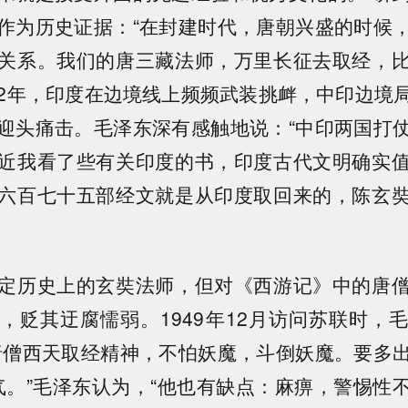
作为历史证据：“在封建时代，唐朝兴盛的时候
关系。我们的唐三藏法师，万里长征去取经，
962年，印度在边境线上频频武装挑衅，中印边境
迎头痛击。毛泽东深有感触地说：“中印两国打
近我看了些有关印度的书，印度古代文明确实
六百七十五部经文就是从印度取回来的，陈玄
定历史上的玄奘法师，但对《西游记》中的唐
，贬其迂腐懦弱。1949年12月访问苏联时，
唐僧西天取经精神，不怕妖魔，斗倒妖魔。要多
’气。”毛泽东认为，“他也有缺点：麻痹，警惕性