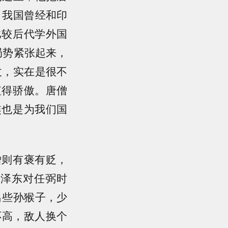
，我国曾经和印
比较后代学外国
局势紧张起来，
仗，实在是很不
值得骄傲。唐僧
奘也是为我们国
僧则有褒有贬，
毛泽东对任弼时
出些孙猴子，少
不高，敌人换个