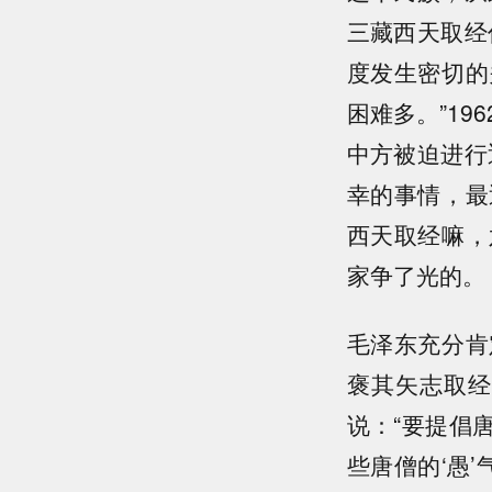
三藏西天取经
度发生密切的
困难多。”1
中方被迫进行
幸的事情，最
西天取经嘛，
家争了光的。
毛泽东充分肯
褒其矢志取经
说：“要提倡
些唐僧的‘愚