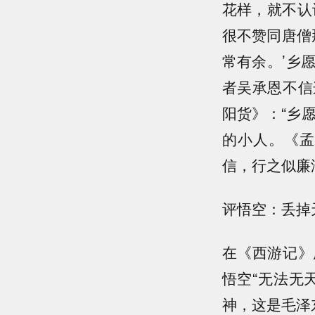
花样，就不认
很不赞同唐僧
常有余。’乡
者吴承恩不信
阳货》：“乡
的小人。《孟
信，行之似廉
评悟空：丢掉
在《西游记》
悟空“无法无
神，这是毛泽