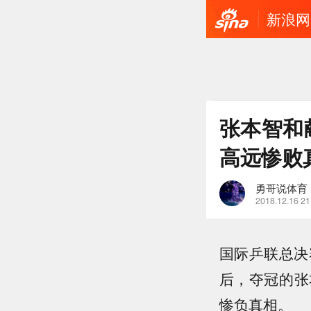
新浪网
张本智和
高远惨败
勇哥说体育
2018.12.16 21
国际乒联总决
后，夺冠的张
惨负真相。