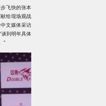
进步飞快的张本
军献给现场观战
受中文媒体采访
”谈到明年具体
。”