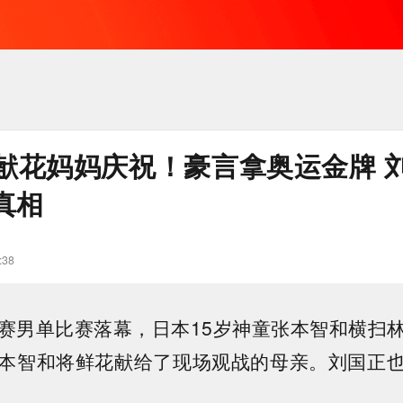
献花妈妈庆祝！豪言拿奥运金牌 
真相
:38
赛男单比赛落幕，日本15岁神童张本智和横扫
本智和将鲜花献给了现场观战的母亲。刘国正