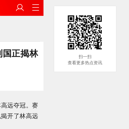
刘国正揭林
扫一扫
查看更多热点资讯
林高远夺冠。赛
也揭开了林高远