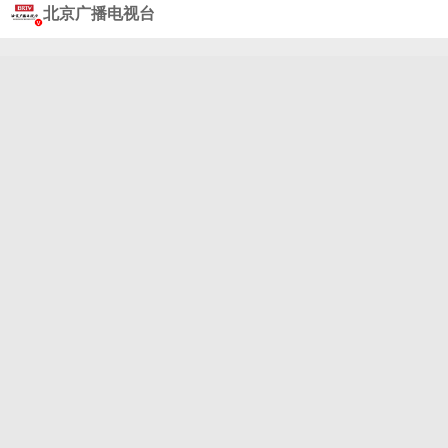
惊险！@王宥钧_ @叶祖新 每晚19:30，北京卫视品
北京广播电视台