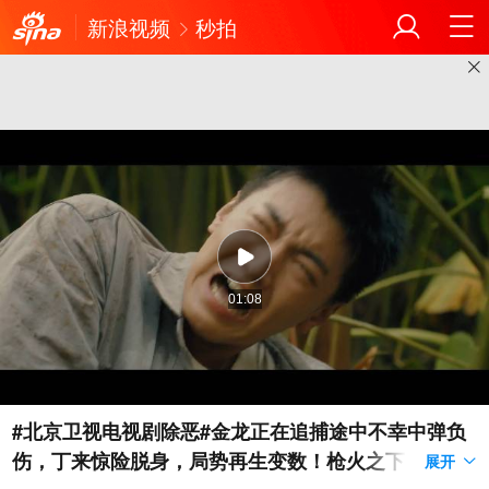
新浪视频
秒拍
01:08
#北京卫视电视剧除恶#金龙正在追捕途中不幸中弹负
伤，丁来惊险脱身，局势再生变数！枪火之下，步步
展开