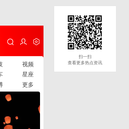
扫一扫
扫一扫
查看更多热点资讯
查看更多热点资讯
技
视频
车
星座
博
更多