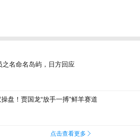
员之名命名岛屿，日方回应
全权操盘！贾国龙“放手一搏”鲜羊赛道
点击查看更多