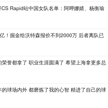
列赛CS Rapid站中国女队名单：阿呷娜婧、杨衡瑜
25亿！掘金给沃特森报价不到2000万 后者离队已
的荣誉都拿了 职业生涯圆满了 希望上海拿更多总
年的球场内外 都磨炼了我的心智 精进了自己的球