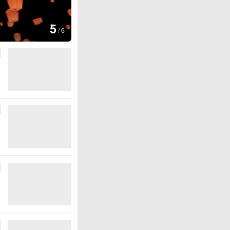
图集
5
上海：七彩稻田画迎最佳观赏期
/
6