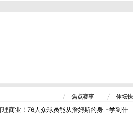
焦点赛事
体坛快
打理商业！76人众球员能从詹姆斯的身上学到什