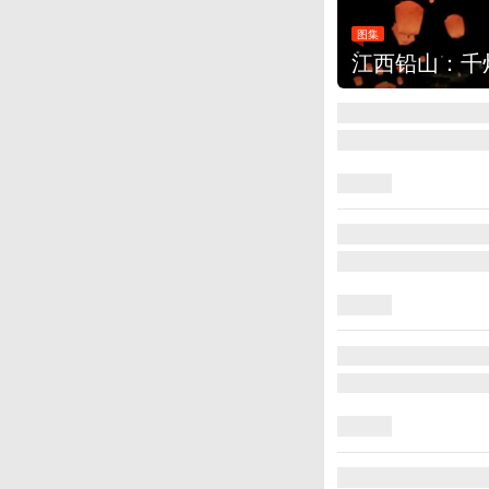
图集
江西铅山：千