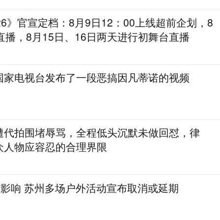
26》官宣定档：8月9日12：00上线超前企划，8
直播，8月15日、16日两天进行初舞台直播
国家电视台发布了一段恶搞因凡蒂诺的视频
遭代拍围堵辱骂，全程低头沉默未做回怼，律
众人物应容忍的合理界限
”影响 苏州多场户外活动宣布取消或延期