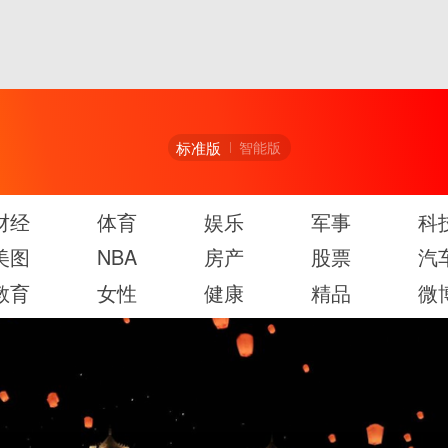
标准版
智能版
财经
体育
娱乐
军事
科
美图
NBA
房产
股票
汽
教育
女性
健康
精品
微