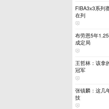
FIBA3x3系
在列
布劳恩5年1.
成定局
王哲林：该拿
冠军
张镇麟：这几
技