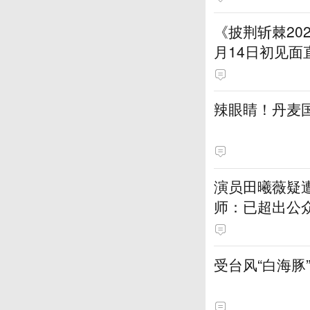
《披荆斩棘20
月14日初见面
辣眼睛！丹麦
演员田曦薇疑
师：已超出公
受台风“白海豚