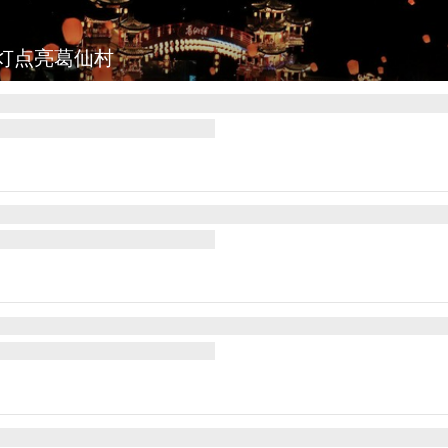
灯点亮葛仙村