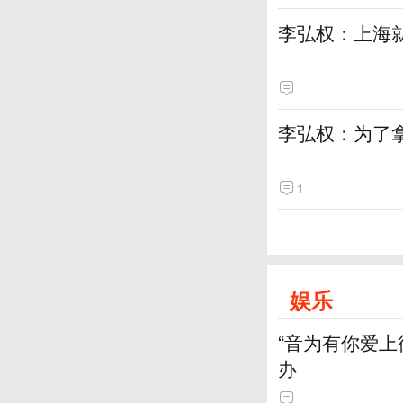
李弘权：上海
李弘权：为了
1
娱乐
“音为有你爱
办