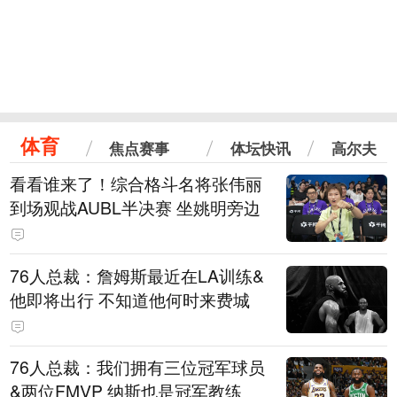
体育
焦点赛事
体坛快讯
高尔夫
看看谁来了！综合格斗名将张伟丽
到场观战AUBL半决赛 坐姚明旁边
76人总裁：詹姆斯最近在LA训练&
他即将出行 不知道他何时来费城
76人总裁：我们拥有三位冠军球员
&两位FMVP 纳斯也是冠军教练