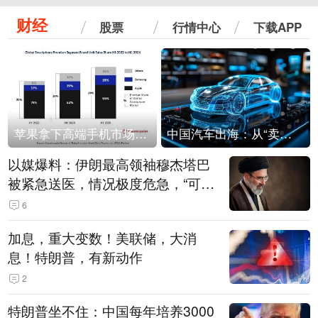
财经
股票
行情中心
下载APP
苹果拿下高端手机市场65%的份额：iPhone 17系列功不可没
中国汽车出海：从“卖出去”到“走进去”
以媒爆料：伊朗最高领袖穆杰塔巴
被紧急送医，情况极度危急，“可能
随时会死去”
6
加息，重大变数！美联储，大消
息！特朗普，有新动作
2
特朗普坐不住：中国每年培养3000