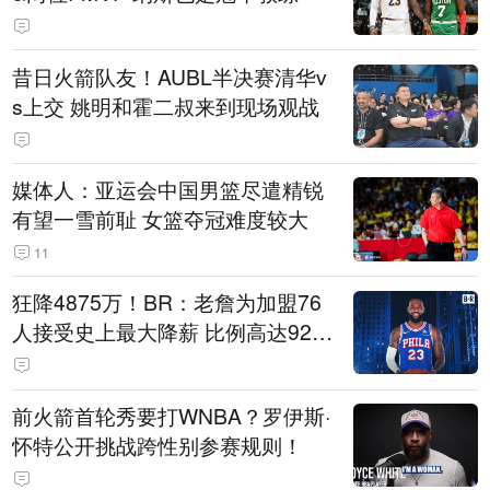
昔日火箭队友！AUBL半决赛清华v
s上交 姚明和霍二叔来到现场观战
媒体人：亚运会中国男篮尽遣精锐
有望一雪前耻 女篮夺冠难度较大
11
狂降4875万！BR：老詹为加盟76
人接受史上最大降薪 比例高达92.
6%
前火箭首轮秀要打WNBA？罗伊斯·
怀特公开挑战跨性别参赛规则！