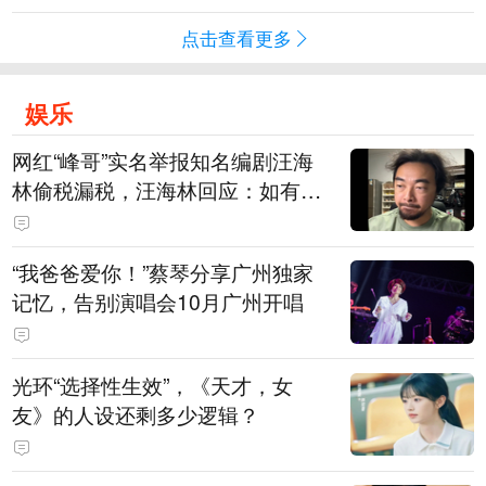
点击查看更多
娱乐
网红“峰哥”实名举报知名编剧汪海
林偷税漏税，汪海林回应：如有违
法行为，相关机构自会进行评判和
处理，清者自清，无需一一回应
“我爸爸爱你！”蔡琴分享广州独家
记忆，告别演唱会10月广州开唱
光环“选择性生效”，《天才，女
友》的人设还剩多少逻辑？