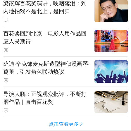
梁家辉百花奖演讲，哽咽落泪：到
内地拍戏不是北上，是回归
百花奖回到北京，电影人用作品回
应人民期待
萨迪·辛克饰麦克斯造型神似漫画琴·
葛蕾，引发角色联动热议
导演大鹏：正视观众批评，不断打
磨作品｜直击百花奖
点击查看更多