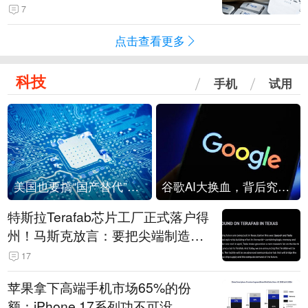
7
点击查看更多
科技
手机
试用
美国也要搞“国产替代”？先算清三笔账
谷歌AI大换血，背后究竟发生了什么？
特斯拉Terafab芯片工厂正式落户得
州！马斯克放言：要把尖端制造带
回美国
17
苹果拿下高端手机市场65%的份
额：iPhone 17系列功不可没