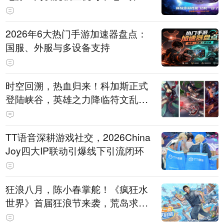
打造旗舰供电方案
2026年6大热门手游加速器盘点：
国服、外服与多设备支持
时空回溯，热血归来！科加斯正式
登陆峡谷，英雄之力降临符文乱
斗！
TT语音深耕游戏社交，2026China
Joy四大IP联动引爆线下引流闭环
狂浪八月，陈小春掌舵！《疯狂水
世界》首届狂浪节来袭，荒岛求生
直播即将开启