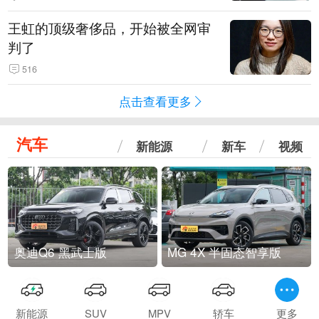
王虹的顶级奢侈品，开始被全网审
判了
516
点击查看更多
汽车
新能源
新车
视频
奥迪Q6 黑武士版
MG 4X 半固态智享版
新能源
SUV
MPV
轿车
更多