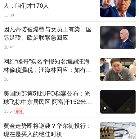
人，咱们才170人
80
因凡蒂诺被爆曾与女员工有染，国
际足联、欧足联紧急回应
41
网红“峰哥”实名举报知名编剧汪海
林偷税漏税，汪海林回应：如有违
法行为，相关机构自会进行评判和
处理
美国防部第5批UFO档案公布：光
球飞掠中东居民区 阿富汗152米三
角形遮蔽星光
5
视频
黄金走势即将逆袭？华尔街投行：
现在是买入的绝佳时机