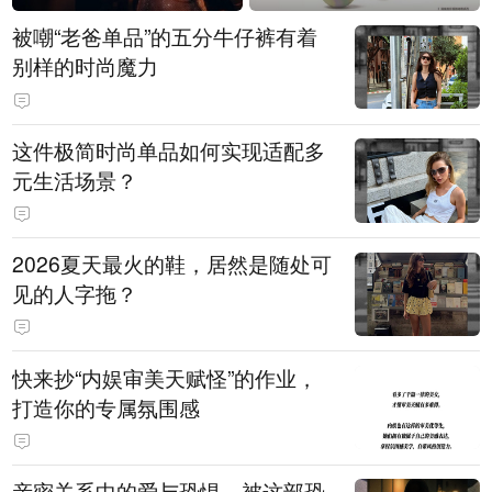
被嘲“老爸单品”的五分牛仔裤有着
别样的时尚魔力
这件极简时尚单品如何实现适配多
元生活场景？
2026夏天最火的鞋，居然是随处可
见的人字拖？
快来抄“内娱审美天赋怪”的作业，
打造你的专属氛围感
亲密关系中的爱与恐惧，被这部恐