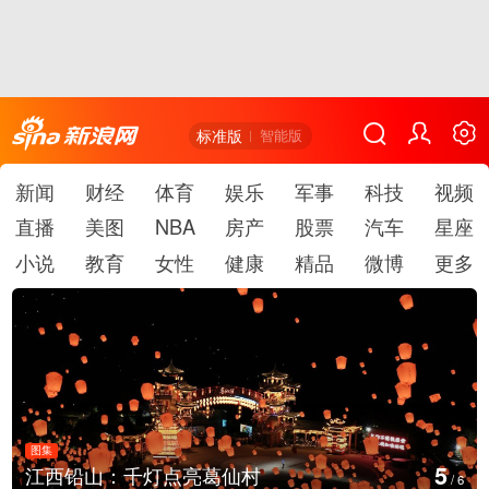
标准版
智能版
新闻
财经
体育
娱乐
军事
科技
视频
直播
美图
NBA
房产
股票
汽车
星座
小说
教育
女性
健康
精品
微博
更多
图集
5
江西铅山：千灯点亮葛仙村
/
6