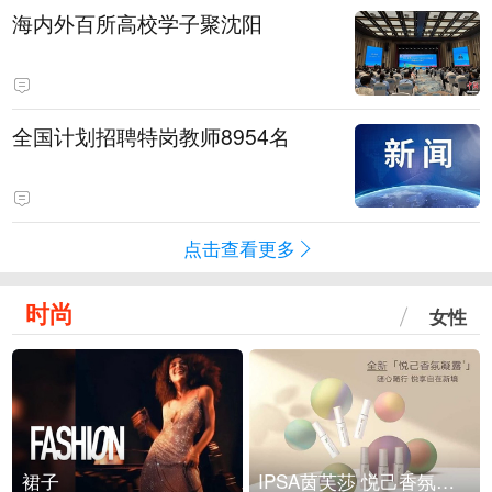
海内外百所高校学子聚沈阳
全国计划招聘特岗教师8954名
点击查看更多
时尚
女性
裙子
IPSA茵芙莎 悦己香氛凝露上市