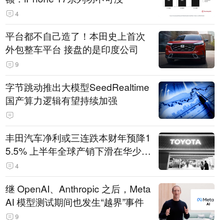
4
平台都不自己造了！本田史上首次
外包整车平台 接盘的是印度公司
9
字节跳动推出大模型SeedRealtime
国产算力逻辑有望持续加强
丰田汽车净利或三连跌本财年预降1
5.5% 上半年全球产销下滑在华少卖
14.3万辆
4
继 OpenAI、Anthropic 之后，Meta
AI 模型测试期间也发生“越界”事件
9