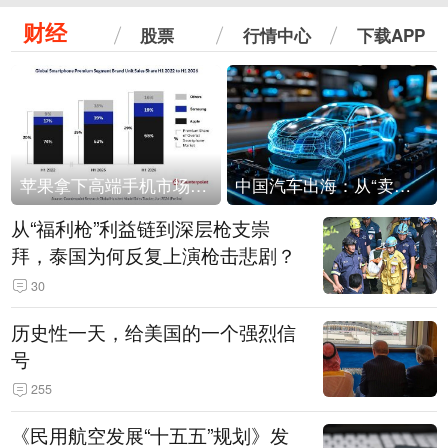
财经
股票
行情中心
下载APP
苹果拿下高端手机市场65%的份额：iPhone 17系列功不可没
中国汽车出海：从“卖出去”到“走进去”
从“福利枪”利益链到深层枪支崇
拜，泰国为何反复上演枪击悲剧？
30
历史性一天，给美国的一个强烈信
号
255
《民用航空发展“十五五”规划》发