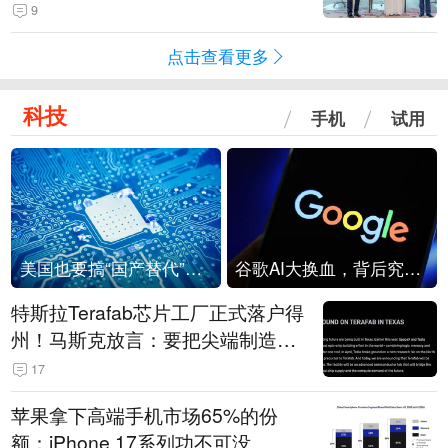
9
点击查看更多
科技
手机
试用
美国也要搞“国产替代”？先算清三笔账
谷歌AI大换血，背后究竟发生了什么？
特斯拉Terafab芯片工厂正式落户得
州！马斯克放言：要把尖端制造带
回美国
17
苹果拿下高端手机市场65%的份
额：iPhone 17系列功不可没