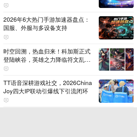
打造旗舰供电方案
2026年6大热门手游加速器盘点：
国服、外服与多设备支持
时空回溯，热血归来！科加斯正式
登陆峡谷，英雄之力降临符文乱
斗！
TT语音深耕游戏社交，2026China
Joy四大IP联动引爆线下引流闭环
狂浪八月，陈小春掌舵！《疯狂水
世界》首届狂浪节来袭，荒岛求生
直播即将开启