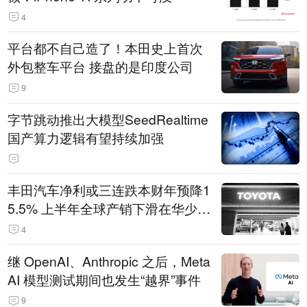
4
平台都不自己造了！本田史上首次
外包整车平台 接盘的是印度公司
9
字节跳动推出大模型SeedRealtime
国产算力逻辑有望持续加强
丰田汽车净利或三连跌本财年预降1
5.5% 上半年全球产销下滑在华少卖
14.3万辆
4
继 OpenAI、Anthropic 之后，Meta
AI 模型测试期间也发生“越界”事件
9