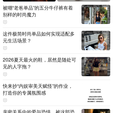
被嘲“老爸单品”的五分牛仔裤有着
别样的时尚魔力
这件极简时尚单品如何实现适配多
元生活场景？
2026夏天最火的鞋，居然是随处可
见的人字拖？
快来抄“内娱审美天赋怪”的作业，
打造你的专属氛围感
亲密关系中的爱与恐惧，被这部恐