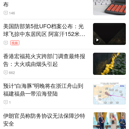
布
146
美国防部第5批UFO档案公布：光
球飞掠中东居民区 阿富汗152米三
角形遮蔽星光
视频
香港宏福苑火灾跨部门调查最终报
告：大火或由烟头引起
662
预计“白海豚”明晚将在浙江舟山到
福建福鼎一带沿海登陆
1
伊朗官员称防务协议无法保障沙特
安全