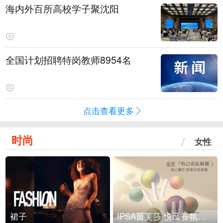
海内外百所高校学子聚沈阳
全国计划招聘特岗教师8954名
点击查看更多
时尚
女性
裙子
IPSA茵芙莎 悦己香氛凝露上市