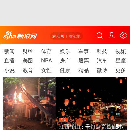
标准版
智能版
新闻
财经
体育
娱乐
军事
科技
视频
直播
美图
NBA
房产
股票
汽车
星座
小说
教育
女性
健康
精品
微博
更多
图集
5
江西铅山：千灯点亮葛仙村
/
6