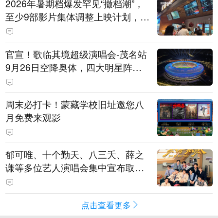
2026年暑期档爆发罕见“撤档潮”，
至少9部影片集体调整上映计划，影
评人直言不看好：凭啥认为换个时
间就能大卖？
官宣！歌临其境超级演唱会-茂名站
9月26日空降奥体，四大明星阵容
重磅揭晓
周末必打卡！蒙藏学校旧址邀您八
月免费来观影
郁可唯、十个勤天、八三夭、薛之
谦等多位艺人演唱会集中宣布取消
或延期
点击查看更多