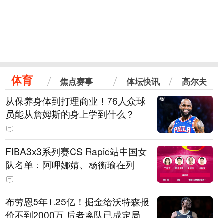
体育
焦点赛事
体坛快讯
高尔夫
从保养身体到打理商业！76人众球
员能从詹姆斯的身上学到什么？
FIBA3x3系列赛CS Rapid站中国女
队名单：阿呷娜婧、杨衡瑜在列
布劳恩5年1.25亿！掘金给沃特森报
价不到2000万 后者离队已成定局