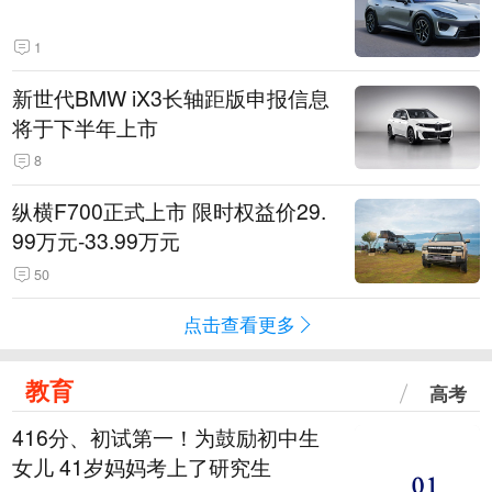
1
新世代BMW iX3长轴距版申报信息
将于下半年上市
8
纵横F700正式上市 限时权益价29.
99万元-33.99万元
50
点击查看更多
教育
高考
416分、初试第一！为鼓励初中生
女儿 41岁妈妈考上了研究生