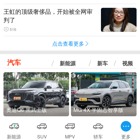
王虹的顶级奢侈品，开始被全网审
判了
516
点击查看更多
汽车
新能源
新车
视频
奥迪Q6 黑武士版
MG 4X 半固态智享版
新能源
SUV
MPV
轿车
更多