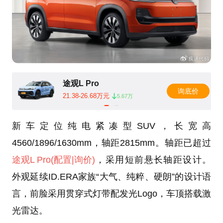
途观L Pro
询底价
21.38-26.68万元
5.67万
新车定位纯电紧凑型SUV，长宽高
4560/1896/1630mm，轴距2815mm。轴距已超过
途观L Pro
(配置
|询价)
，采用短前悬长轴距设计。
外观延续ID.ERA家族“大气、纯粹、硬朗”的设计语
言，前脸采用贯穿式灯带配发光Logo，车顶搭载激
光雷达。