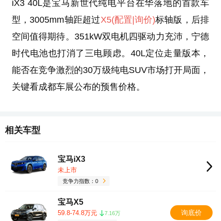
iX3 40L是宝马新世代纯电平台在华落地的首款车
型，3005mm轴距超过
X5
(配置
|询价)
标轴版，后排
空间值得期待。351kW双电机四驱动力充沛，宁德
时代电池也打消了三电顾虑。40L定位走量版本，
能否在竞争激烈的30万级纯电SUV市场打开局面，
关键看成都车展公布的预售价格。
相关车型
宝马iX3
未上市
竞争力指数：0
宝马X5
询底价
59.8-74.8万元
7.16万