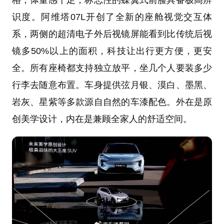
格，体量感十足，标志性的蝶翼式前脸具备极高辨
识度。阿维塔07L开创了全新的座舱视觉交互体
系，两侧的超清电子外后视镜屏能看到比传统后视
镜多50%以上的面积，科技让出行更方便，更安
全。所有座椅都支持独立放平，坐几个人要装多少
行李去随意布置。车身提供弦月银、漠白、墨黑、
岩灰、星紫等多款源自自然的车漆配色。外在是原
创美学设计，内在是兼顾全家人的舒适空间。