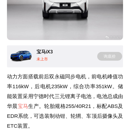
宝马iX3
询底价
未上市
动力方面搭载前后双永磁同步电机，前电机峰值功
率116kW，后电机235kW，综合功率351kW。储
能装置采用宁德时代三元锂离子电池，电池总成由
华晨
宝马
生产。轮胎规格255/40R21，标配ABS及
EDR系统，可选装制动钳、轮辋、车顶后摄像头及
ETC装置。