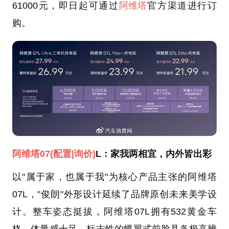
61000元，即日起可通过
阿维塔
官方渠道进行订
购。
阿维塔07
(配置
|询价)
L：家我两相宜，内外皆出彩
以"属于家，也属于我"为核心产品主张的阿维塔
07L，"俊朗"外形设计延续了品牌原创未来美学设
计。整车姿态挺拔，阿维塔07L拥有532黄金车