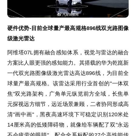
硬件优势-目前全球量产最高规格896线双光路图像
级激光雷达
阿维塔07L拥有融合感知体系，视觉与雷达的融合
方案比人眼更强的感知能力。其搭载的华为乾崑新
一代双光路图像级激光雷达高达896线，为目前全
球量产最高规格。该雷达采用行业首创的"一体双
焦"双光路架构，广角单元纵览前方全域，长焦单
元探视远方细节，远近场景兼顾，二者协同形成高
清"画中画"，黑夜高速环境下可稳定识别120米处
14厘米高的低矮障碍物，就像给车辆配了双"永远
不会疲劳的眼睛"。配合全系标配的27个高性能传