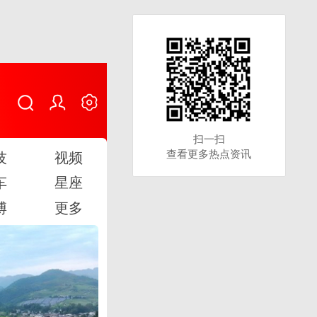
扫一扫
扫一扫
查看更多热点资讯
查看更多热点资讯
技
视频
车
星座
博
更多