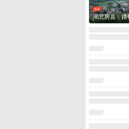
集
湖北房县：路畅景美