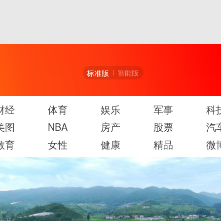
标准版
智能版
财经
体育
娱乐
军事
科
美图
NBA
房产
股票
汽
教育
女性
健康
精品
微