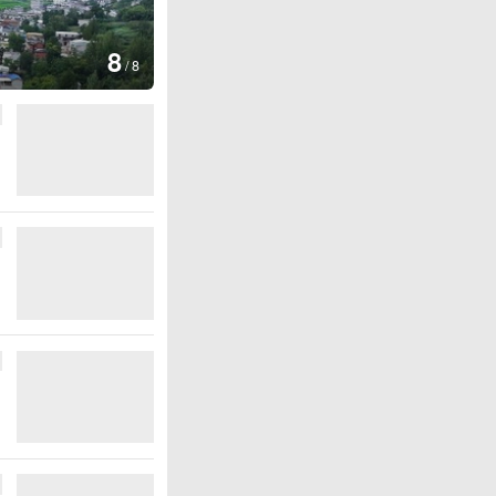
1
葛仙村
/
8