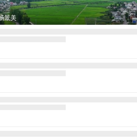
图集
江西铅山：千灯点亮