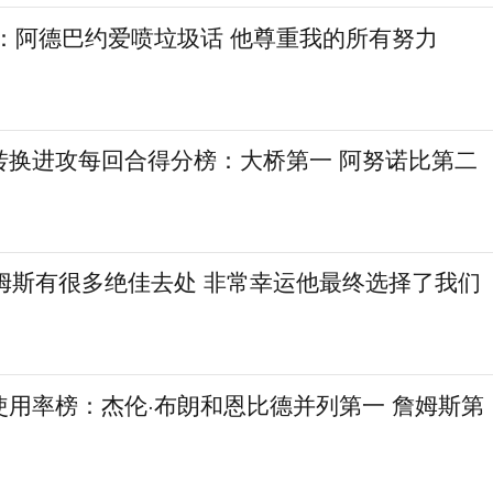
尔：阿德巴约爱喷垃圾话 他尊重我的所有努力
转换进攻每回合得分榜：大桥第一 阿努诺比第二
詹姆斯有很多绝佳去处 非常幸运他最终选择了我们
使用率榜：杰伦·布朗和恩比德并列第一 詹姆斯第