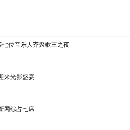
等七位音乐人齐聚歌王之夜
城迎来光影盛宴
 新网综占七席