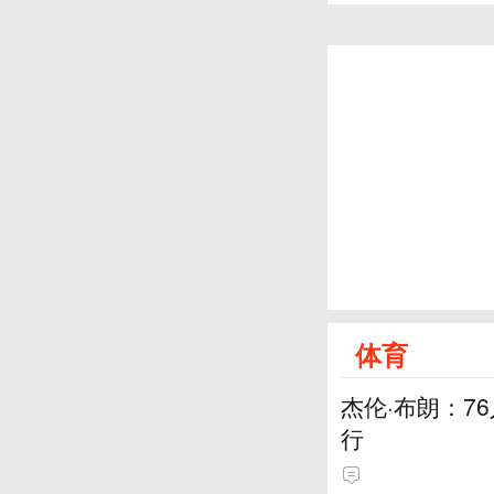
体育
杰伦·布朗：7
行