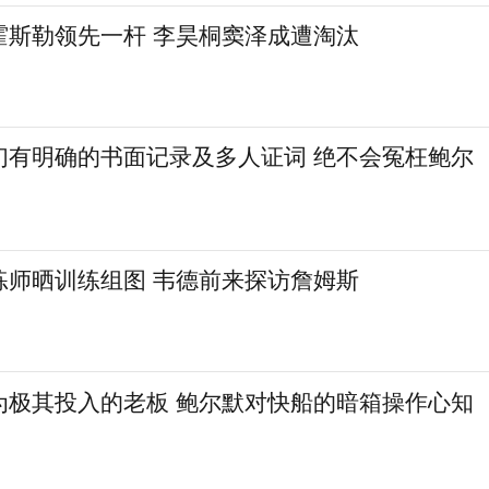
霍斯勒领先一杆 李昊桐窦泽成遭淘汰
们有明确的书面记录及多人证词 绝不会冤枉鲍尔
练师晒训练组图 韦德前来探访詹姆斯
为极其投入的老板 鲍尔默对快船的暗箱操作心知