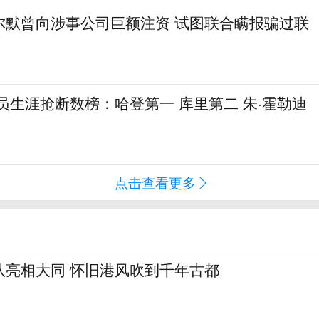
尔默曾向涉事公司巨额注资 试图联合瞒报骗过联
球员生涯抢断数榜：哈登第一 库里第二 朱·霍勒迪
点击查看更多
队亮相大同 怀旧港风吹到千年古都