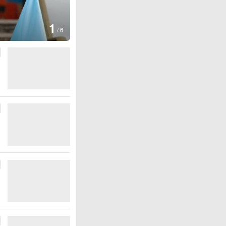
1
/
6