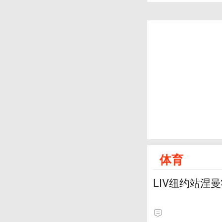
体育
LIV纽约站涅