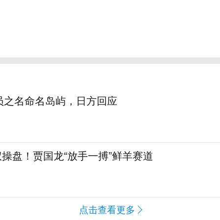
员之名命名岛屿，日方回应
全权操盘！贾国龙“放手一搏”鲜羊赛道
点击查看更多