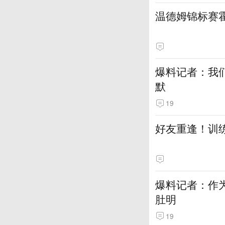
温德姆锦标赛
爆料记者：我
默
19
好友重逢！训
爆料记者：作
肚明
19