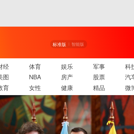
标准版
智能版
财经
体育
娱乐
军事
科
美图
NBA
房产
股票
汽
教育
女性
健康
精品
微