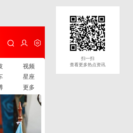
扫一扫
扫一扫
查看更多热点资讯
查看更多热点资讯
技
视频
车
星座
博
更多