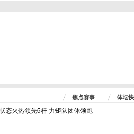
焦点赛事
体坛快
曼状态火热领先5杆 力矩队团体领跑