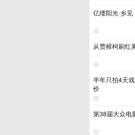
亿缕阳光·乡
从贾樟柯刷红
半年只拍4天戏
价
第38届大众