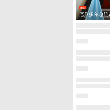
图集
厄瓜多尔总统