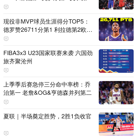
现役非MVP球员生涯得分TOP5：
德罗赞26711分第1 利拉德第2欧文
第5
FIBA3x3 U23国家联赛来袭 六国劲
旅齐聚沧州
上季季后赛急停三分命中率榜：乔
治第一 老詹&OG&亨德森并列第二
夏联｜半场奠定胜势，2胜1负收官