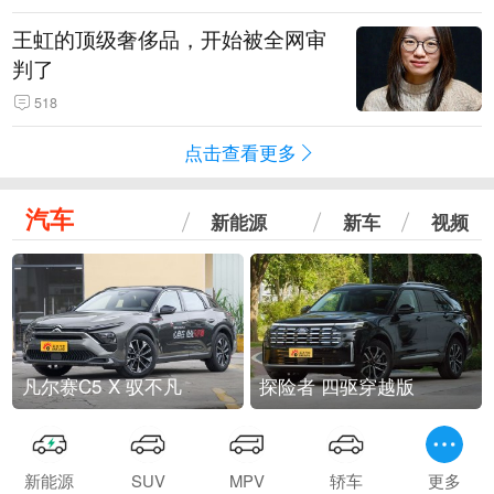
王虹的顶级奢侈品，开始被全网审
判了
518
点击查看更多
汽车
新能源
新车
视频
凡尔赛C5 X 驭不凡
探险者 四驱穿越版
新能源
SUV
MPV
轿车
更多