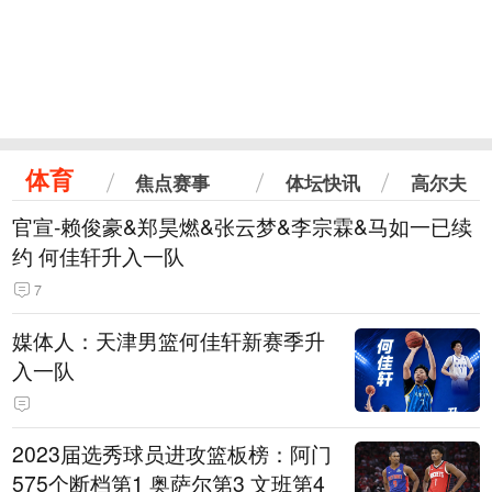
体育
焦点赛事
体坛快讯
高尔夫
官宣-赖俊豪&郑昊燃&张云梦&李宗霖&马如一已续
约 何佳轩升入一队
7
媒体人：天津男篮何佳轩新赛季升
入一队
2023届选秀球员进攻篮板榜：阿门
575个断档第1 奥萨尔第3 文班第4