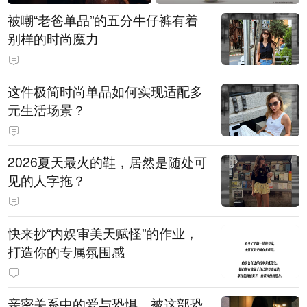
被嘲“老爸单品”的五分牛仔裤有着
别样的时尚魔力
这件极简时尚单品如何实现适配多
元生活场景？
2026夏天最火的鞋，居然是随处可
见的人字拖？
快来抄“内娱审美天赋怪”的作业，
打造你的专属氛围感
亲密关系中的爱与恐惧，被这部恐