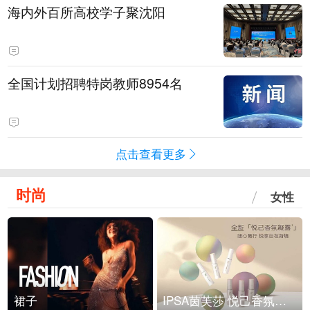
海内外百所高校学子聚沈阳
全国计划招聘特岗教师8954名
点击查看更多
时尚
女性
裙子
IPSA茵芙莎 悦己香氛凝露上市