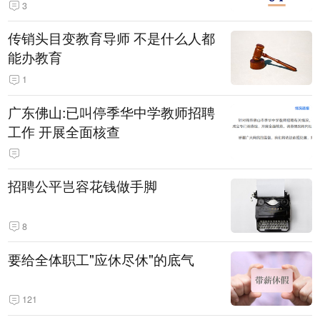
3
传销头目变教育导师 不是什么人都
能办教育
1
广东佛山:已叫停季华中学教师招聘
工作 开展全面核查
招聘公平岂容花钱做手脚
8
要给全体职工"应休尽休"的底气
121