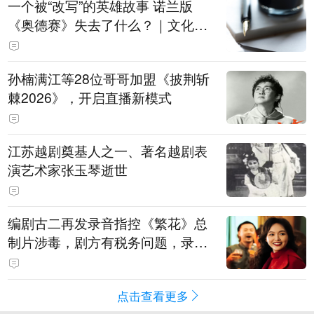
一个被“改写”的英雄故事 诺兰版
《奥德赛》失去了什么？｜文化观
察
孙楠满江等28位哥哥加盟《披荆斩
棘2026》，开启直播新模式
江苏越剧奠基人之一、著名越剧表
演艺术家张玉琴逝世
编剧古二再发录音指控《繁花》总
制片涉毒，剧方有税务问题，录音
中王家卫称“一点够了，要不然又要
出事”
点击查看更多