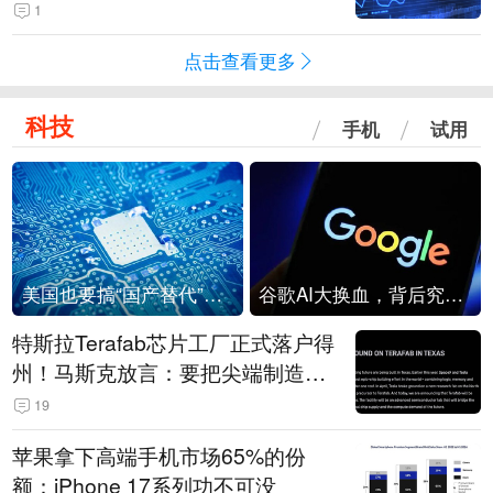
1
点击查看更多
科技
手机
试用
美国也要搞“国产替代”？先算清三笔账
谷歌AI大换血，背后究竟发生了什么？
特斯拉Terafab芯片工厂正式落户得
州！马斯克放言：要把尖端制造带
回美国
19
苹果拿下高端手机市场65%的份
额：iPhone 17系列功不可没