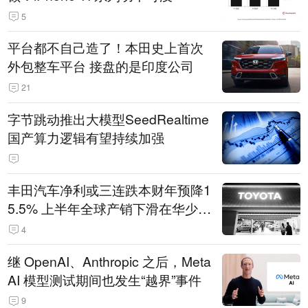
5
平台都不自己造了！本田史上首次
外包整车平台 接盘的是印度公司
21
字节跳动推出大模型SeedRealtime
国产算力逻辑有望持续加强
丰田汽车净利或三连跌本财年预降1
5.5% 上半年全球产销下滑在华少卖
14.3万辆
4
继 OpenAI、Anthropic 之后，Meta
AI 模型测试期间也发生“越界”事件
9