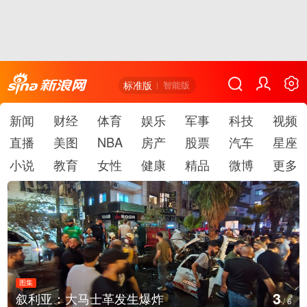
标准版
智能版
新闻
财经
体育
娱乐
军事
科技
视频
直播
美图
NBA
房产
股票
汽车
星座
小说
教育
女性
健康
精品
微博
更多
图集
3
叙利亚：大马士革发生爆炸
/
6