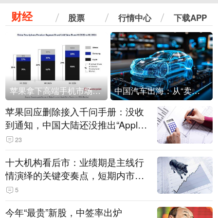
财经
股票
行情中心
下载APP
苹果拿下高端手机市场65%的份额：iPhone 17系列功不可没
中国汽车出海：从“卖出去”到“走进去”
苹果回应删除接入千问手册：没收
到通知，中国大陆还没推出“Apple
智能使用千问”功能
23
十大机构看后市：业绩期是主线行
情演绎的关键变奏点，短期内市场
或继续反弹，关注三条业绩主线
5
今年“最贵”新股，中签率出炉